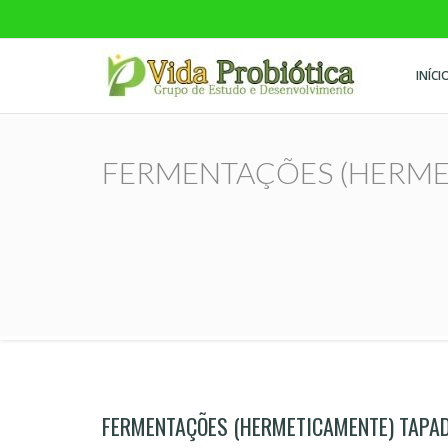
INÍCI
Vida Probiótica
Grupo de Estudo e Desenvolvimento
FERMENTAÇÕES (HERME
FERMENTAÇÕES (HERMETICAMENTE) TAPA