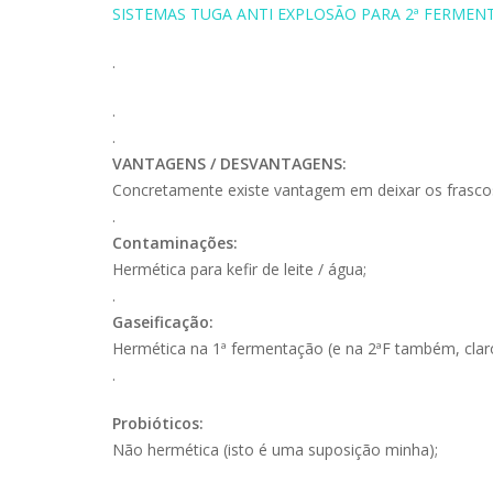
SISTEMAS TUGA ANTI EXPLOSÃO PARA 2ª FERMEN
.
.
.
VANTAGENS / DESVANTAGENS:
Concretamente existe vantagem em deixar os frasco
.
Contaminações:
Hermética para kefir de leite / água;
.
Gaseificação:
Hermética na 1ª fermentação (e na 2ªF também, clar
.
Probióticos:
Não hermética (isto é uma suposição minha);