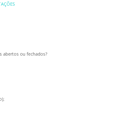
TAÇÕES
s abertos ou fechados?
o);