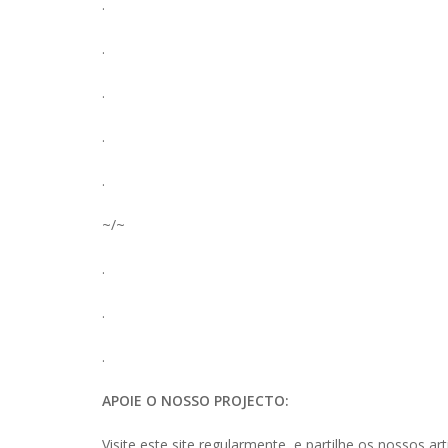
.
.
.
.
.
~/~
.
.
.
APOIE O NOSSO PROJECTO:
Visite este site regularmente e partilhe os nossos art