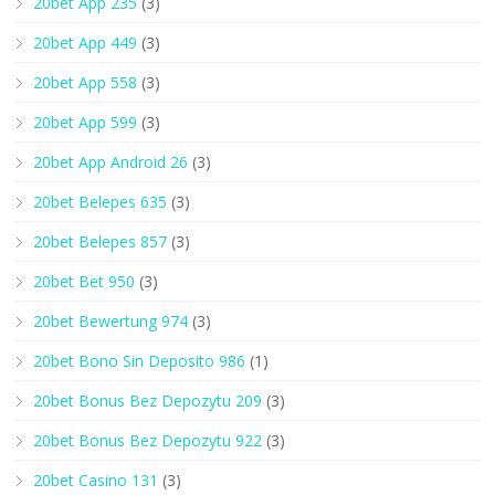
20bet App 235
(3)
20bet App 449
(3)
20bet App 558
(3)
20bet App 599
(3)
20bet App Android 26
(3)
20bet Belepes 635
(3)
20bet Belepes 857
(3)
20bet Bet 950
(3)
20bet Bewertung 974
(3)
20bet Bono Sin Deposito 986
(1)
20bet Bonus Bez Depozytu 209
(3)
20bet Bonus Bez Depozytu 922
(3)
20bet Casino 131
(3)