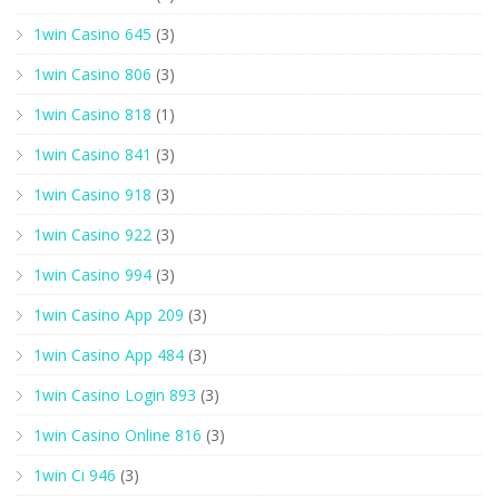
1win Casino 645
(3)
1win Casino 806
(3)
1win Casino 818
(1)
1win Casino 841
(3)
1win Casino 918
(3)
1win Casino 922
(3)
1win Casino 994
(3)
1win Casino App 209
(3)
1win Casino App 484
(3)
1win Casino Login 893
(3)
1win Casino Online 816
(3)
1win Ci 946
(3)