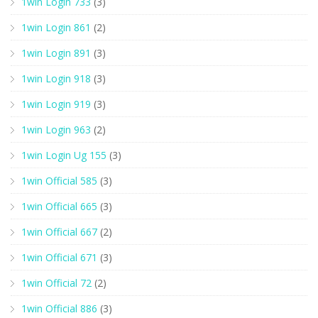
1win Login 733
(3)
1win Login 861
(2)
1win Login 891
(3)
1win Login 918
(3)
1win Login 919
(3)
1win Login 963
(2)
1win Login Ug 155
(3)
1win Official 585
(3)
1win Official 665
(3)
1win Official 667
(2)
1win Official 671
(3)
1win Official 72
(2)
1win Official 886
(3)