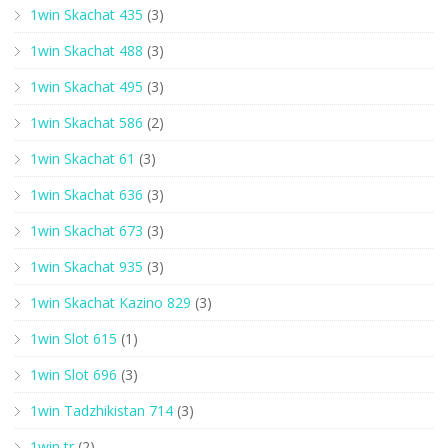
1win Skachat 435
(3)
1win Skachat 488
(3)
1win Skachat 495
(3)
1win Skachat 586
(2)
1win Skachat 61
(3)
1win Skachat 636
(3)
1win Skachat 673
(3)
1win Skachat 935
(3)
1win Skachat Kazino 829
(3)
1win Slot 615
(1)
1win Slot 696
(3)
1win Tadzhikistan 714
(3)
1win tr
(2)