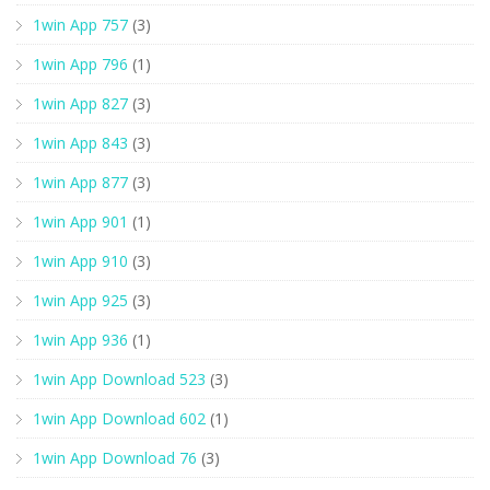
1win App 757
(3)
1win App 796
(1)
1win App 827
(3)
1win App 843
(3)
1win App 877
(3)
1win App 901
(1)
1win App 910
(3)
1win App 925
(3)
1win App 936
(1)
1win App Download 523
(3)
1win App Download 602
(1)
1win App Download 76
(3)