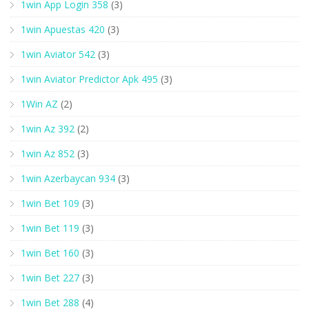
1win App Login 358
(3)
1win Apuestas 420
(3)
1win Aviator 542
(3)
1win Aviator Predictor Apk 495
(3)
1Win AZ
(2)
1win Az 392
(2)
1win Az 852
(3)
1win Azerbaycan 934
(3)
1win Bet 109
(3)
1win Bet 119
(3)
1win Bet 160
(3)
1win Bet 227
(3)
1win Bet 288
(4)