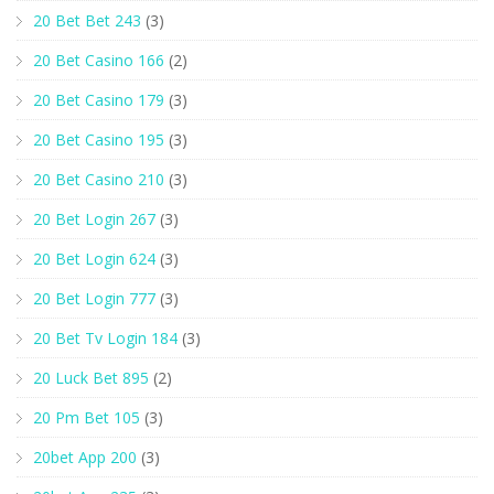
20 Bet Bet 243
(3)
20 Bet Casino 166
(2)
20 Bet Casino 179
(3)
20 Bet Casino 195
(3)
20 Bet Casino 210
(3)
20 Bet Login 267
(3)
20 Bet Login 624
(3)
20 Bet Login 777
(3)
20 Bet Tv Login 184
(3)
20 Luck Bet 895
(2)
20 Pm Bet 105
(3)
20bet App 200
(3)