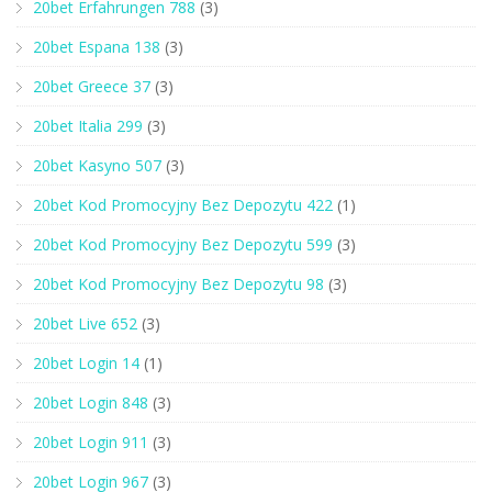
20bet Erfahrungen 788
(3)
20bet Espana 138
(3)
20bet Greece 37
(3)
20bet Italia 299
(3)
20bet Kasyno 507
(3)
20bet Kod Promocyjny Bez Depozytu 422
(1)
20bet Kod Promocyjny Bez Depozytu 599
(3)
20bet Kod Promocyjny Bez Depozytu 98
(3)
20bet Live 652
(3)
20bet Login 14
(1)
20bet Login 848
(3)
20bet Login 911
(3)
20bet Login 967
(3)