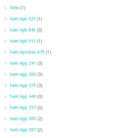
1Win
(1)
1win Apk 525
(1)
1win Apk 846
(3)
1win Apk 915
(1)
1win Apostas 670
(1)
1win App 241
(3)
1win App 260
(3)
1win App 375
(3)
1win App 449
(3)
1win App 557
(2)
1win App 560
(2)
1win App 587
(2)