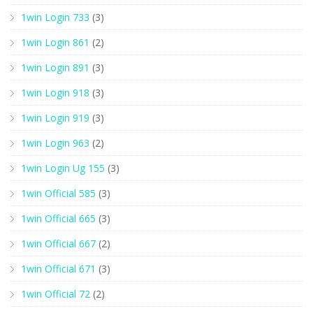
1win Login 733
(3)
1win Login 861
(2)
1win Login 891
(3)
1win Login 918
(3)
1win Login 919
(3)
1win Login 963
(2)
1win Login Ug 155
(3)
1win Official 585
(3)
1win Official 665
(3)
1win Official 667
(2)
1win Official 671
(3)
1win Official 72
(2)