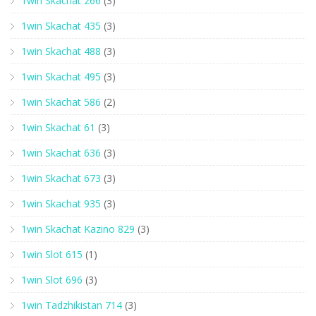
1win Skachat 266
(3)
1win Skachat 435
(3)
1win Skachat 488
(3)
1win Skachat 495
(3)
1win Skachat 586
(2)
1win Skachat 61
(3)
1win Skachat 636
(3)
1win Skachat 673
(3)
1win Skachat 935
(3)
1win Skachat Kazino 829
(3)
1win Slot 615
(1)
1win Slot 696
(3)
1win Tadzhikistan 714
(3)