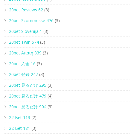
20bet Reviews 62
(3)
20bet Scommesse 476
(3)
20bet Slovenija 1
(3)
20bet Twin 574
(3)
20bet Απατη 839
(3)
20bet 入金 16
(3)
20bet 登録 247
(3)
20bet 見るだけ 295
(3)
20bet 見るだけ 479
(4)
20bet 見るだけ 904
(3)
22 Bet 113
(2)
22 Bet 181
(3)