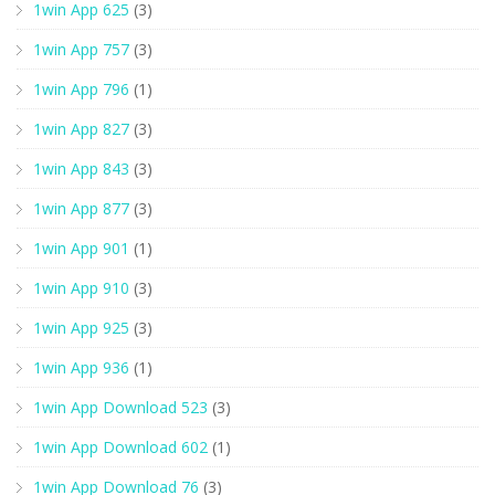
1win App 625
(3)
1win App 757
(3)
1win App 796
(1)
1win App 827
(3)
1win App 843
(3)
1win App 877
(3)
1win App 901
(1)
1win App 910
(3)
1win App 925
(3)
1win App 936
(1)
1win App Download 523
(3)
1win App Download 602
(1)
1win App Download 76
(3)