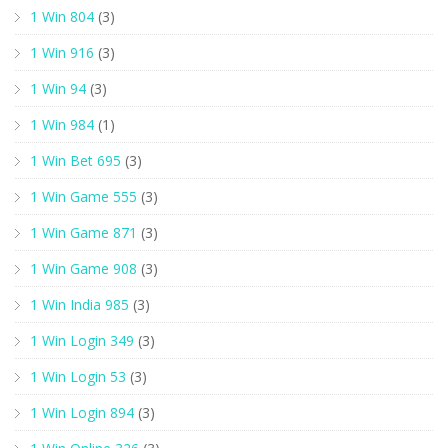
1 Win 804
(3)
1 Win 916
(3)
1 Win 94
(3)
1 Win 984
(1)
1 Win Bet 695
(3)
1 Win Game 555
(3)
1 Win Game 871
(3)
1 Win Game 908
(3)
1 Win India 985
(3)
1 Win Login 349
(3)
1 Win Login 53
(3)
1 Win Login 894
(3)