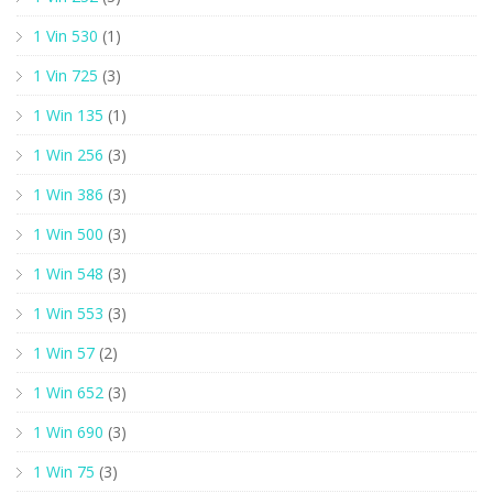
1 Vin 530
(1)
1 Vin 725
(3)
1 Win 135
(1)
1 Win 256
(3)
1 Win 386
(3)
1 Win 500
(3)
1 Win 548
(3)
1 Win 553
(3)
1 Win 57
(2)
1 Win 652
(3)
1 Win 690
(3)
1 Win 75
(3)