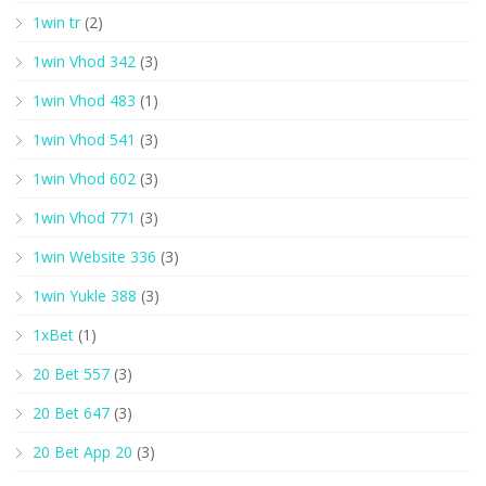
1win tr
(2)
1win Vhod 342
(3)
1win Vhod 483
(1)
1win Vhod 541
(3)
1win Vhod 602
(3)
1win Vhod 771
(3)
1win Website 336
(3)
1win Yukle 388
(3)
1xBet
(1)
20 Bet 557
(3)
20 Bet 647
(3)
20 Bet App 20
(3)