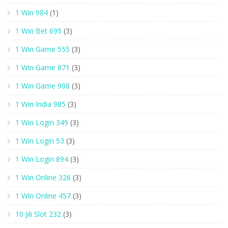
1 Win 984
(1)
1 Win Bet 695
(3)
1 Win Game 555
(3)
1 Win Game 871
(3)
1 Win Game 908
(3)
1 Win India 985
(3)
1 Win Login 349
(3)
1 Win Login 53
(3)
1 Win Login 894
(3)
1 Win Online 326
(3)
1 Win Online 457
(3)
10 Jili Slot 232
(3)