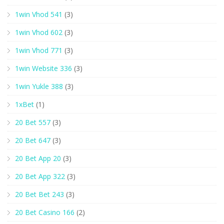
1win Vhod 541
(3)
1win Vhod 602
(3)
1win Vhod 771
(3)
1win Website 336
(3)
1win Yukle 388
(3)
1xBet
(1)
20 Bet 557
(3)
20 Bet 647
(3)
20 Bet App 20
(3)
20 Bet App 322
(3)
20 Bet Bet 243
(3)
20 Bet Casino 166
(2)