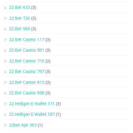
22 Bet 633
(3)
22 Bet 726
(3)
22 Bet 900
(3)
22 Bet Casino 117
(3)
22 Bet Casino 501
(3)
22 Bet Casino 710
(2)
22 Bet Casino 797
(3)
22 Bet Casino 815
(3)
22 Bet Casino 968
(3)
22 Hellspin E Wallet 171
(3)
22 Hellspin E Wallet 187
(1)
22bet Apk 303
(1)