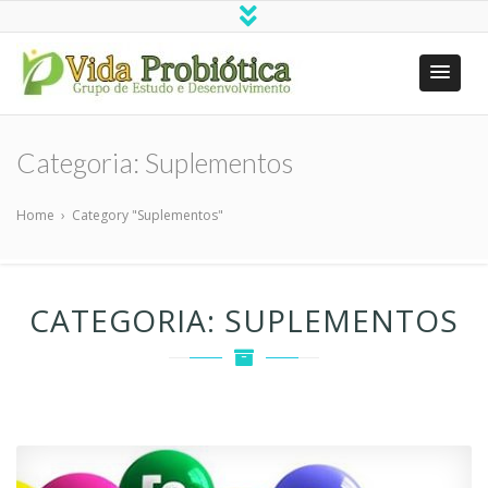
Vida Probiótica
Grupo de Estudo e Desenvolvimento
Categoria:
Suplementos
Home
›
Category "Suplementos"
CATEGORIA:
SUPLEMENTOS