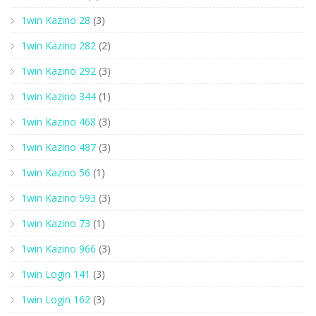
1win Kazino 28
(3)
1win Kazino 282
(2)
1win Kazino 292
(3)
1win Kazino 344
(1)
1win Kazino 468
(3)
1win Kazino 487
(3)
1win Kazino 56
(1)
1win Kazino 593
(3)
1win Kazino 73
(1)
1win Kazino 966
(3)
1win Login 141
(3)
1win Login 162
(3)