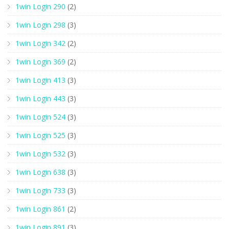
1win Login 290
(2)
1win Login 298
(3)
1win Login 342
(2)
1win Login 369
(2)
1win Login 413
(3)
1win Login 443
(3)
1win Login 524
(3)
1win Login 525
(3)
1win Login 532
(3)
1win Login 638
(3)
1win Login 733
(3)
1win Login 861
(2)
1win Login 891
(3)