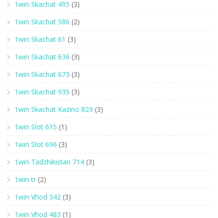
1win Skachat 495
(3)
1win Skachat 586
(2)
1win Skachat 61
(3)
1win Skachat 636
(3)
1win Skachat 673
(3)
1win Skachat 935
(3)
1win Skachat Kazino 829
(3)
1win Slot 615
(1)
1win Slot 696
(3)
1win Tadzhikistan 714
(3)
1win tr
(2)
1win Vhod 342
(3)
1win Vhod 483
(1)