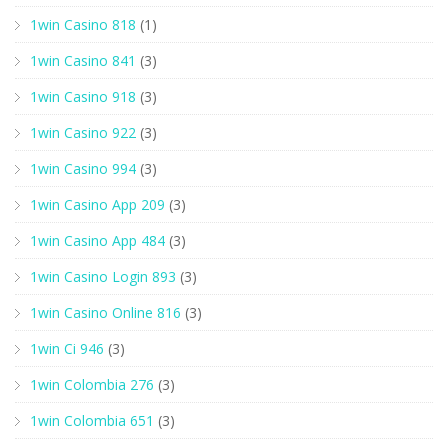
1win Casino 818
(1)
1win Casino 841
(3)
1win Casino 918
(3)
1win Casino 922
(3)
1win Casino 994
(3)
1win Casino App 209
(3)
1win Casino App 484
(3)
1win Casino Login 893
(3)
1win Casino Online 816
(3)
1win Ci 946
(3)
1win Colombia 276
(3)
1win Colombia 651
(3)