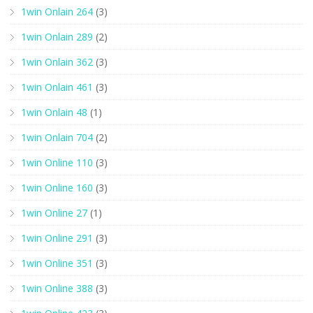
1win Onlain 264
(3)
1win Onlain 289
(2)
1win Onlain 362
(3)
1win Onlain 461
(3)
1win Onlain 48
(1)
1win Onlain 704
(2)
1win Online 110
(3)
1win Online 160
(3)
1win Online 27
(1)
1win Online 291
(3)
1win Online 351
(3)
1win Online 388
(3)