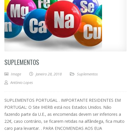
SUPLEMENTOS
Image
Janeiro 28, 2018
Suplementos
António Lopes
SUPLEMENTOS PORTUGAL . IMPORTANTE RESIDENTES EM
PORTUGAL: O Site IHERB está nos Estados Unidos. Não
fazendo parte da U.E., as encomendas devem ser inferiores a
22€, caso contrário, se ficarem retidas na alfândega, fica muito
caro para levantar. . PARA ENCOMENDAS AOS EUA