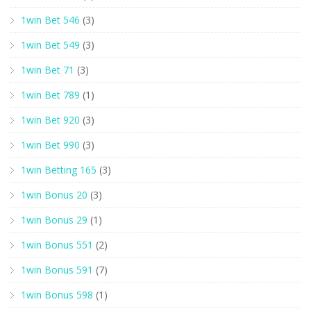
1win Bet 546
(3)
1win Bet 549
(3)
1win Bet 71
(3)
1win Bet 789
(1)
1win Bet 920
(3)
1win Bet 990
(3)
1win Betting 165
(3)
1win Bonus 20
(3)
1win Bonus 29
(1)
1win Bonus 551
(2)
1win Bonus 591
(7)
1win Bonus 598
(1)