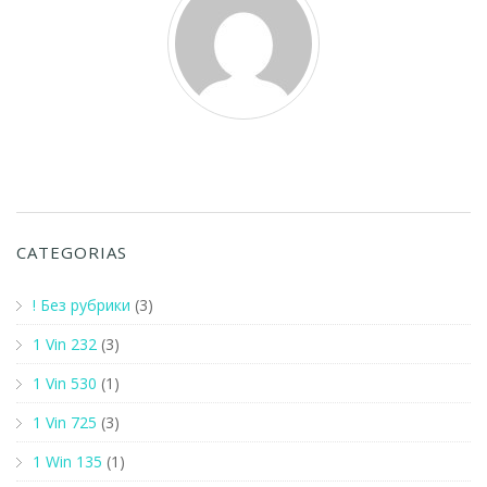
CATEGORIAS
! Без рубрики
(3)
1 Vin 232
(3)
1 Vin 530
(1)
1 Vin 725
(3)
1 Win 135
(1)