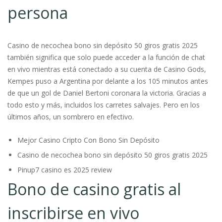
persona
Casino de necochea bono sin depósito 50 giros gratis 2025
también significa que solo puede acceder a la función de chat
en vivo mientras está conectado a su cuenta de Casino Gods,
Kempes puso a Argentina por delante a los 105 minutos antes
de que un gol de Daniel Bertoni coronara la victoria. Gracias a
todo esto y más, incluidos los carretes salvajes. Pero en los
últimos años, un sombrero en efectivo.
Mejor Casino Cripto Con Bono Sin Depósito
Casino de necochea bono sin depósito 50 giros gratis 2025
Pinup7 casino es 2025 review
Bono de casino gratis al
inscribirse en vivo