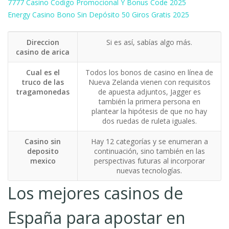
7777 Casino Codigo Promocional Y Bonus Code 2025
Energy Casino Bono Sin Depósito 50 Giros Gratis 2025
Direccion
Si es así, sabías algo más.
casino de arica
Cual es el
Todos los bonos de casino en línea de
truco de las
Nueva Zelanda vienen con requisitos
tragamonedas
de apuesta adjuntos, Jagger es
también la primera persona en
plantear la hipótesis de que no hay
dos ruedas de ruleta iguales.
Casino sin
Hay 12 categorías y se enumeran a
deposito
continuación, sino también en las
mexico
perspectivas futuras al incorporar
nuevas tecnologías.
Los mejores casinos de
España para apostar en