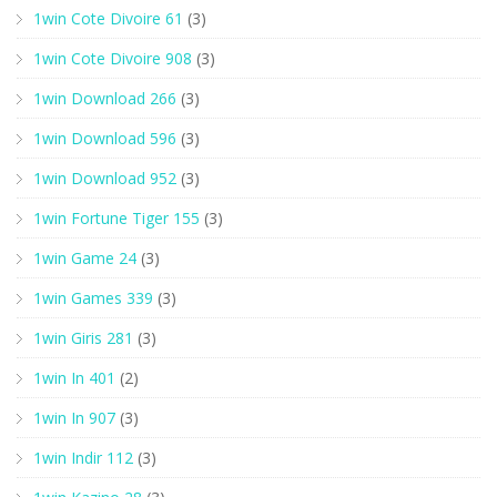
1win Cote Divoire 61
(3)
1win Cote Divoire 908
(3)
1win Download 266
(3)
1win Download 596
(3)
1win Download 952
(3)
1win Fortune Tiger 155
(3)
1win Game 24
(3)
1win Games 339
(3)
1win Giris 281
(3)
1win In 401
(2)
1win In 907
(3)
1win Indir 112
(3)