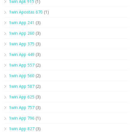
1win Apk 915
(1)
1win Apostas 670
(1)
1win App 241
(3)
1win App 260
(3)
1win App 375
(3)
1win App 449
(3)
1win App 557
(2)
1win App 560
(2)
1win App 587
(2)
1win App 625
(3)
1win App 757
(3)
1win App 796
(1)
1win App 827
(3)