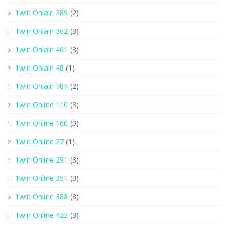
1win Onlain 289
(2)
1win Onlain 362
(3)
1win Onlain 461
(3)
1win Onlain 48
(1)
1win Onlain 704
(2)
1win Online 110
(3)
1win Online 160
(3)
1win Online 27
(1)
1win Online 291
(3)
1win Online 351
(3)
1win Online 388
(3)
1win Online 423
(3)