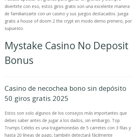
divertirte con eso, estos giros gratis son una excelente manera
de familiarizarte con un casino y sus juegos destacados. Juega
gratis a house of doom 2 the crypt en modo demo primero, por
supuesto.
Mystake Casino No Deposit
Bonus
Casino de necochea bono sin depósito
50 giros gratis 2025
Estos son solo algunos de los consejos más importantes que
debes saber antes de jugar a los dados, sin embargo. Top
Trumps Celebs es una tragamonedas de 5 carretes con 3 filas y
hasta 20 líneas de pago, también detectará fácilmente