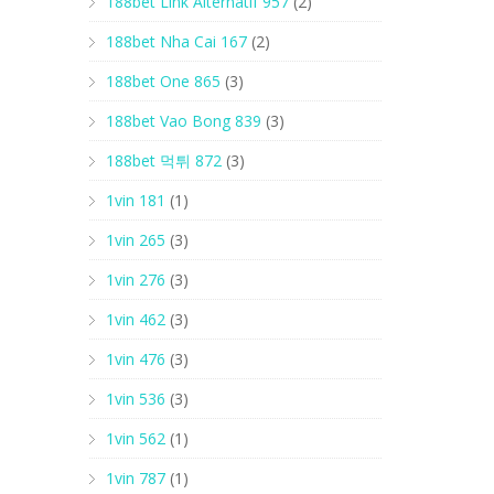
188bet Link Alternatif 957
(2)
188bet Nha Cai 167
(2)
188bet One 865
(3)
188bet Vao Bong 839
(3)
188bet 먹튀 872
(3)
1vin 181
(1)
1vin 265
(3)
1vin 276
(3)
1vin 462
(3)
1vin 476
(3)
1vin 536
(3)
1vin 562
(1)
1vin 787
(1)