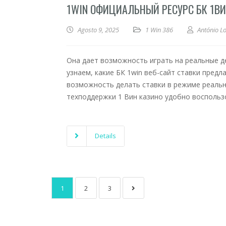
1WIN ОФИЦИАЛЬНЫЙ РЕСУРС БК 1ВИ
Agosto 9, 2025
1 Win 386
António L
Она дает возможность играть на реальные де
узнаем, какие БК 1win веб-сайт ставки пред
возможность делать ставки в режиме реальн
техподдержки 1 Вин казино удобно воспольз
Details
1
2
3