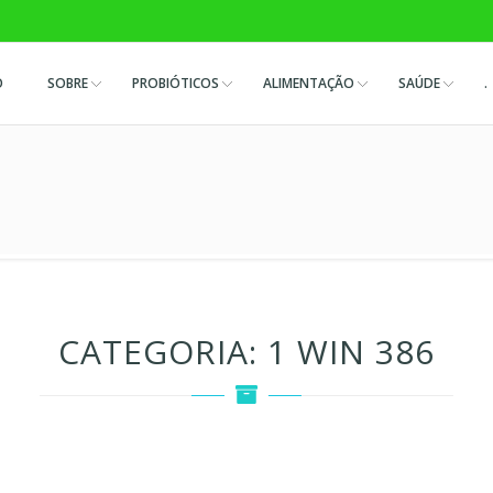
O
SOBRE
PROBIÓTICOS
ALIMENTAÇÃO
SAÚDE
.
CATEGORIA:
1 WIN 386