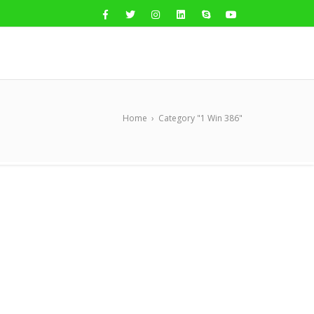
Home
›
Category "1 Win 386"