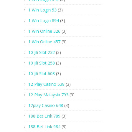
1 Win Login 53
(3)
1 Win Login 894
(3)
1 Win Online 326
(3)
1 Win Online 457
(3)
10 Jili Slot 232
(3)
10 Jili Slot 258
(3)
10 Jili Slot 603
(3)
12 Play Casino 538
(3)
12 Play Malaysia 793
(3)
12play Casino 648
(3)
188 Bet Link 789
(3)
188 Bet Link 984
(3)