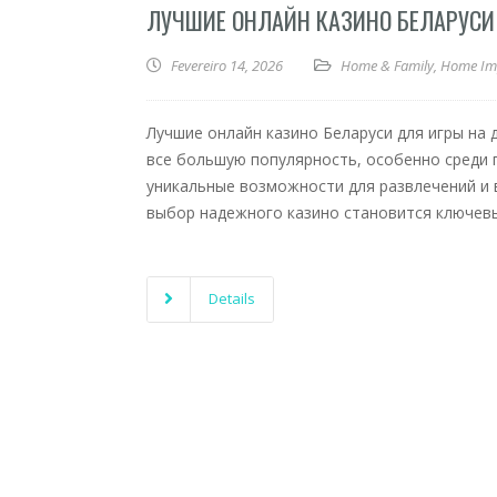
ЛУЧШИЕ ОНЛАЙН КАЗИНО БЕЛАРУСИ
Fevereiro 14, 2026
Home & Family, Home I
Лучшие онлайн казино Беларуси для игры на 
все большую популярность, особенно среди 
уникальные возможности для развлечений и 
выбор надежного казино становится ключевы
Details