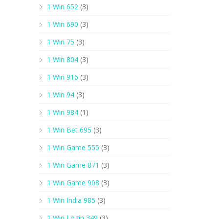
1 Win 652
(3)
1 Win 690
(3)
1 Win 75
(3)
1 Win 804
(3)
1 Win 916
(3)
1 Win 94
(3)
1 Win 984
(1)
1 Win Bet 695
(3)
1 Win Game 555
(3)
1 Win Game 871
(3)
1 Win Game 908
(3)
1 Win India 985
(3)
1 Win Login 349
(3)