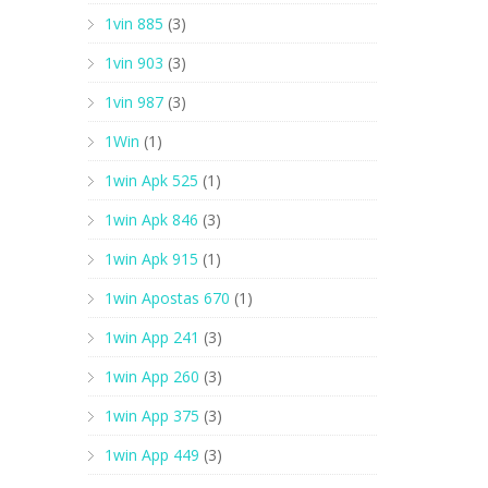
1vin 885
(3)
1vin 903
(3)
1vin 987
(3)
1Win
(1)
1win Apk 525
(1)
1win Apk 846
(3)
1win Apk 915
(1)
1win Apostas 670
(1)
1win App 241
(3)
1win App 260
(3)
1win App 375
(3)
1win App 449
(3)