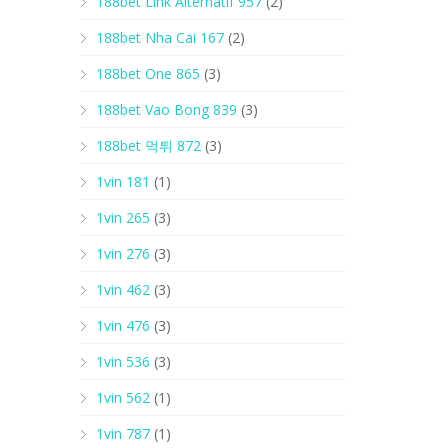
188bet Link Alternatif 957
(2)
188bet Nha Cai 167
(2)
188bet One 865
(3)
188bet Vao Bong 839
(3)
188bet 먹튀 872
(3)
1vin 181
(1)
1vin 265
(3)
1vin 276
(3)
1vin 462
(3)
1vin 476
(3)
1vin 536
(3)
1vin 562
(1)
1vin 787
(1)