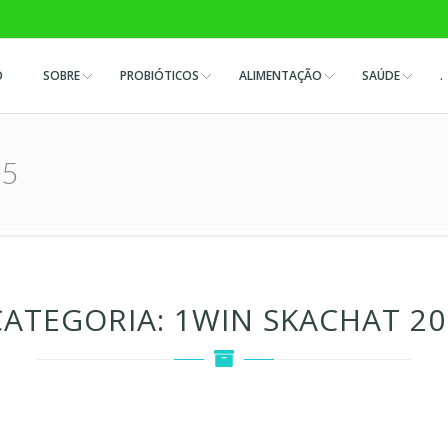
O
SOBRE
PROBIÓTICOS
ALIMENTAÇÃO
SAÚDE
.
05
CATEGORIA:
1WIN SKACHAT 20