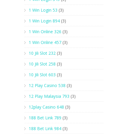
1 Win Login 53
(3)
1 Win Login 894
(3)
1 Win Online 326
(3)
1 Win Online 457
(3)
10 Jili Slot 232
(3)
10 Jili Slot 258
(3)
10 Jili Slot 603
(3)
12 Play Casino 538
(3)
12 Play Malaysia 793
(3)
12play Casino 648
(3)
188 Bet Link 789
(3)
188 Bet Link 984
(3)