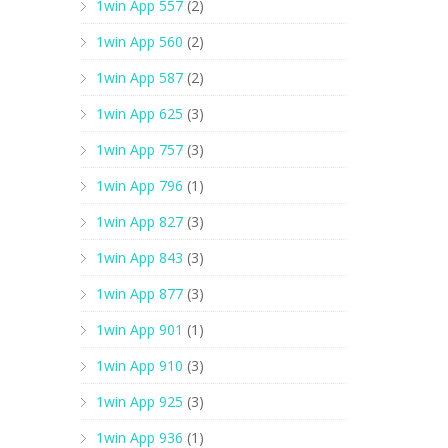
1win App 557
(2)
1win App 560
(2)
1win App 587
(2)
1win App 625
(3)
1win App 757
(3)
1win App 796
(1)
1win App 827
(3)
1win App 843
(3)
1win App 877
(3)
1win App 901
(1)
1win App 910
(3)
1win App 925
(3)
1win App 936
(1)