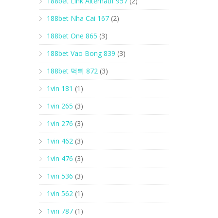
188bet Link Alternatif 957
(2)
188bet Nha Cai 167
(2)
188bet One 865
(3)
188bet Vao Bong 839
(3)
188bet 먹튀 872
(3)
1vin 181
(1)
1vin 265
(3)
1vin 276
(3)
1vin 462
(3)
1vin 476
(3)
1vin 536
(3)
1vin 562
(1)
1vin 787
(1)