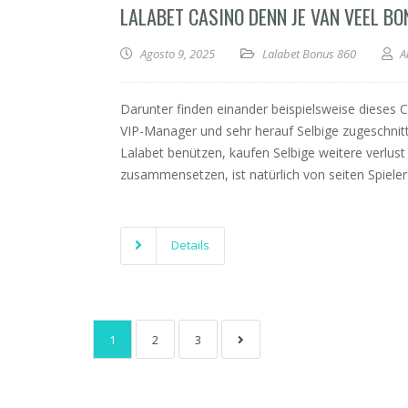
LALABET CASINO DENN JE VAN VEEL BO
Agosto 9, 2025
Lalabet Bonus 860
A
Darunter finden einander beispielsweise dieses 
VIP-Manager und sehr herauf Selbige zugeschnit
Lalabet benützen, kaufen Selbige weitere verlus
zusammensetzen, ist natürlich von seiten Spiele
Details
1
2
3