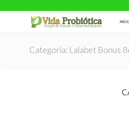
INÍCI
Vida Probiótica
Grupo de Estudo e Desenvolvimento
Categoria:
Lalabet Bonus 
C