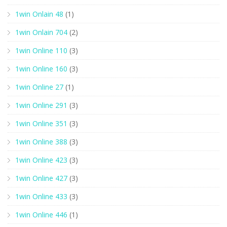
1win Onlain 48
(1)
1win Onlain 704
(2)
1win Online 110
(3)
1win Online 160
(3)
1win Online 27
(1)
1win Online 291
(3)
1win Online 351
(3)
1win Online 388
(3)
1win Online 423
(3)
1win Online 427
(3)
1win Online 433
(3)
1win Online 446
(1)