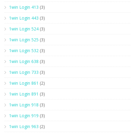
1win Login 413
(3)
1win Login 443
(3)
1win Login 524
(3)
1win Login 525
(3)
1win Login 532
(3)
1win Login 638
(3)
1win Login 733
(3)
1win Login 861
(2)
1win Login 891
(3)
1win Login 918
(3)
1win Login 919
(3)
1win Login 963
(2)