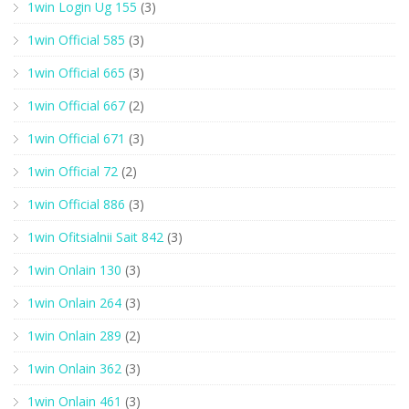
1win Login Ug 155
(3)
1win Official 585
(3)
1win Official 665
(3)
1win Official 667
(2)
1win Official 671
(3)
1win Official 72
(2)
1win Official 886
(3)
1win Ofitsialnii Sait 842
(3)
1win Onlain 130
(3)
1win Onlain 264
(3)
1win Onlain 289
(2)
1win Onlain 362
(3)
1win Onlain 461
(3)