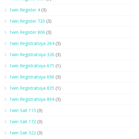
1win Register 4
(3)
1win Register 720
(3)
1win Register 806
(3)
1win Registratsiya 264
(3)
1win Registratsiya 326
(3)
1win Registratsiya 671
(1)
1win Registratsiya 696
(3)
1win Registratsiya 835
(1)
1win Registratsiya 894
(3)
1win Sait 115
(3)
1win Sait 172
(3)
1win Sait 322
(3)