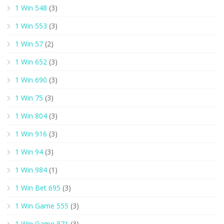
1 Win 548
(3)
1 Win 553
(3)
1 Win 57
(2)
1 Win 652
(3)
1 Win 690
(3)
1 Win 75
(3)
1 Win 804
(3)
1 Win 916
(3)
1 Win 94
(3)
1 Win 984
(1)
1 Win Bet 695
(3)
1 Win Game 555
(3)
1 Win Game 871
(3)