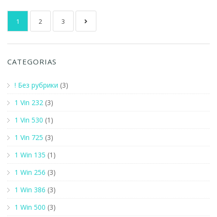
1
2
3
CATEGORIAS
! Без рубрики
(3)
1 Vin 232
(3)
1 Vin 530
(1)
1 Vin 725
(3)
1 Win 135
(1)
1 Win 256
(3)
1 Win 386
(3)
1 Win 500
(3)