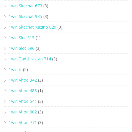
1win Skachat 673
(3)
1win Skachat 935
(3)
1win Skachat Kazino 829
(3)
1win Slot 615
(1)
1win Slot 696
(3)
1win Tadzhikistan 714
(3)
1win tr
(2)
1win Vhod 342
(3)
1win Vhod 483
(1)
1win Vhod 541
(3)
1win Vhod 602
(3)
1win Vhod 771
(3)