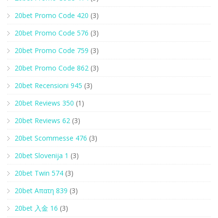
20bet Promo Code 420
(3)
20bet Promo Code 576
(3)
20bet Promo Code 759
(3)
20bet Promo Code 862
(3)
20bet Recensioni 945
(3)
20bet Reviews 350
(1)
20bet Reviews 62
(3)
20bet Scommesse 476
(3)
20bet Slovenija 1
(3)
20bet Twin 574
(3)
20bet Απατη 839
(3)
20bet 入金 16
(3)