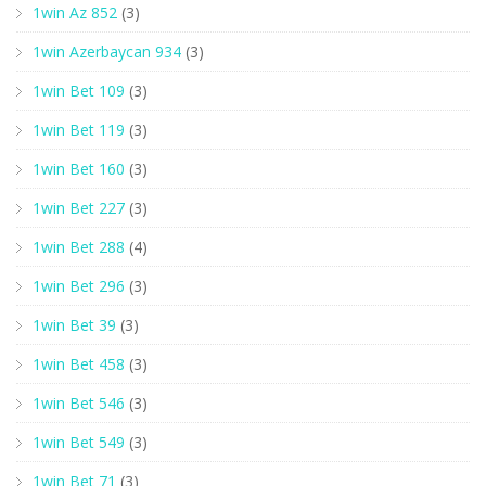
1win Az 852
(3)
1win Azerbaycan 934
(3)
1win Bet 109
(3)
1win Bet 119
(3)
1win Bet 160
(3)
1win Bet 227
(3)
1win Bet 288
(4)
1win Bet 296
(3)
1win Bet 39
(3)
1win Bet 458
(3)
1win Bet 546
(3)
1win Bet 549
(3)
1win Bet 71
(3)