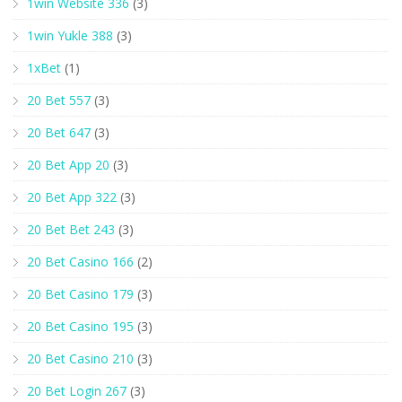
1win Website 336
(3)
1win Yukle 388
(3)
1xBet
(1)
20 Bet 557
(3)
20 Bet 647
(3)
20 Bet App 20
(3)
20 Bet App 322
(3)
20 Bet Bet 243
(3)
20 Bet Casino 166
(2)
20 Bet Casino 179
(3)
20 Bet Casino 195
(3)
20 Bet Casino 210
(3)
20 Bet Login 267
(3)