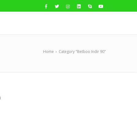
Home
›
Category "Betboo Indir 90"
0