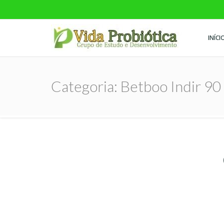
INÍCI
Vida Probiótica
Grupo de Estudo e Desenvolvimento
Categoria:
Betboo Indir 90