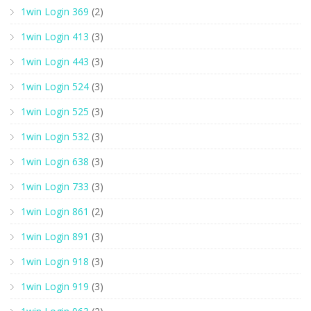
1win Login 369
(2)
1win Login 413
(3)
1win Login 443
(3)
1win Login 524
(3)
1win Login 525
(3)
1win Login 532
(3)
1win Login 638
(3)
1win Login 733
(3)
1win Login 861
(2)
1win Login 891
(3)
1win Login 918
(3)
1win Login 919
(3)