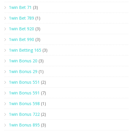
1win Bet 71
(3)
1win Bet 789
(1)
1win Bet 920
(3)
1win Bet 990
(3)
1win Betting 165
(3)
1win Bonus 20
(3)
1win Bonus 29
(1)
1win Bonus 551
(2)
1win Bonus 591
(7)
1win Bonus 598
(1)
1win Bonus 722
(2)
1win Bonus 895
(3)