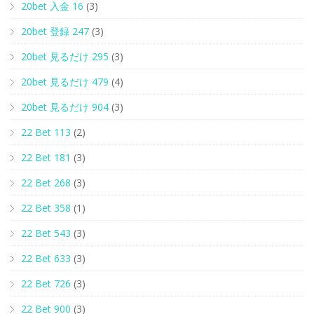
20bet 入金 16
(3)
20bet 登録 247
(3)
20bet 見るだけ 295
(3)
20bet 見るだけ 479
(4)
20bet 見るだけ 904
(3)
22 Bet 113
(2)
22 Bet 181
(3)
22 Bet 268
(3)
22 Bet 358
(1)
22 Bet 543
(3)
22 Bet 633
(3)
22 Bet 726
(3)
22 Bet 900
(3)