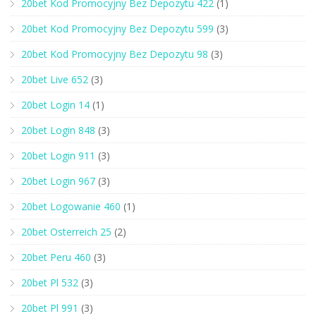
20bet Kod Promocyjny Bez Depozytu 422
(1)
20bet Kod Promocyjny Bez Depozytu 599
(3)
20bet Kod Promocyjny Bez Depozytu 98
(3)
20bet Live 652
(3)
20bet Login 14
(1)
20bet Login 848
(3)
20bet Login 911
(3)
20bet Login 967
(3)
20bet Logowanie 460
(1)
20bet Osterreich 25
(2)
20bet Peru 460
(3)
20bet Pl 532
(3)
20bet Pl 991
(3)