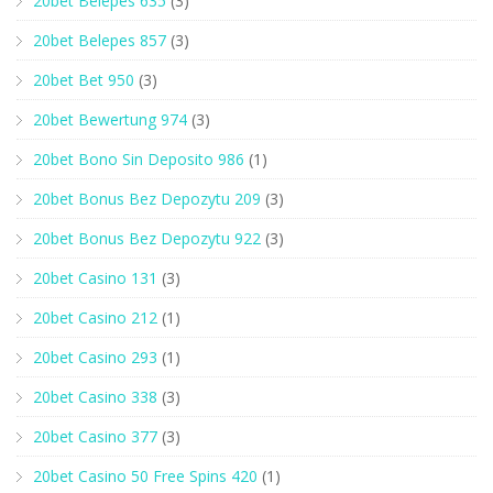
20bet Belepes 635
(3)
20bet Belepes 857
(3)
20bet Bet 950
(3)
20bet Bewertung 974
(3)
20bet Bono Sin Deposito 986
(1)
20bet Bonus Bez Depozytu 209
(3)
20bet Bonus Bez Depozytu 922
(3)
20bet Casino 131
(3)
20bet Casino 212
(1)
20bet Casino 293
(1)
20bet Casino 338
(3)
20bet Casino 377
(3)
20bet Casino 50 Free Spins 420
(1)