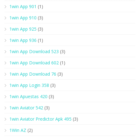
1win App 901
(1)
1win App 910
(3)
1win App 925
(3)
1win App 936
(1)
1win App Download 523
(3)
1win App Download 602
(1)
1win App Download 76
(3)
1win App Login 358
(3)
1win Apuestas 420
(3)
1win Aviator 542
(3)
1win Aviator Predictor Apk 495
(3)
1Win AZ
(2)