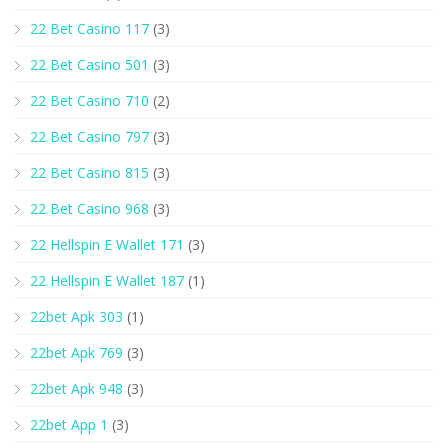
22 Bet Casino 117
(3)
22 Bet Casino 501
(3)
22 Bet Casino 710
(2)
22 Bet Casino 797
(3)
22 Bet Casino 815
(3)
22 Bet Casino 968
(3)
22 Hellspin E Wallet 171
(3)
22 Hellspin E Wallet 187
(1)
22bet Apk 303
(1)
22bet Apk 769
(3)
22bet Apk 948
(3)
22bet App 1
(3)