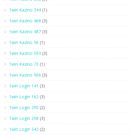
1win Kazino 344
(1)
1win Kazino 468
(3)
1win Kazino 487
(3)
1win Kazino 56
(1)
1win Kazino 593
(3)
1win Kazino 73
(1)
1win Kazino 966
(3)
1win Login 141
(3)
1win Login 162
(3)
1win Login 290
(2)
1win Login 298
(3)
1win Login 342
(2)