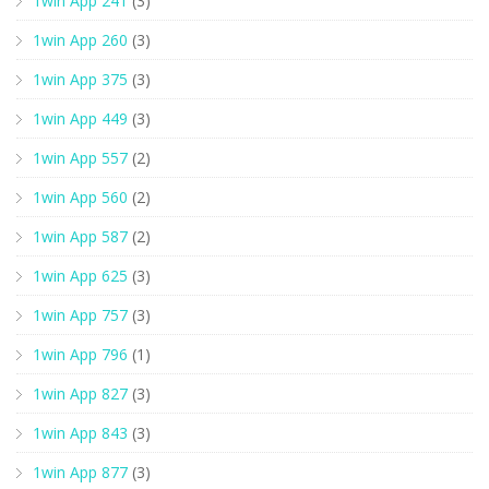
1win App 241
(3)
1win App 260
(3)
1win App 375
(3)
1win App 449
(3)
1win App 557
(2)
1win App 560
(2)
1win App 587
(2)
1win App 625
(3)
1win App 757
(3)
1win App 796
(1)
1win App 827
(3)
1win App 843
(3)
1win App 877
(3)