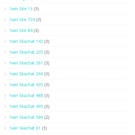
1win Site 13
(3)
1win Site 724
(3)
1win Site 84
(3)
1win Skachat 142
(3)
1win Skachat 205
(3)
1win Skachat 261
(3)
1win Skachat 266
(3)
1win Skachat 435
(3)
1win Skachat 488
(3)
1win Skachat 495
(3)
1win Skachat 586
(2)
1win Skachat 61
(3)