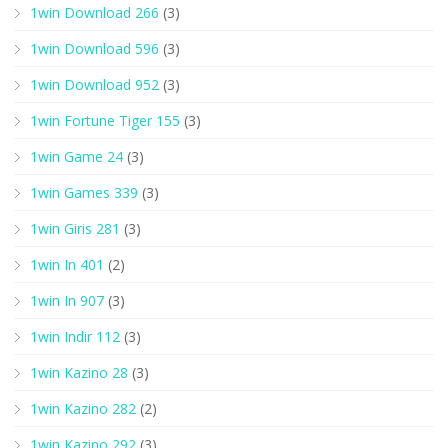
1win Download 266
(3)
1win Download 596
(3)
1win Download 952
(3)
1win Fortune Tiger 155
(3)
1win Game 24
(3)
1win Games 339
(3)
1win Giris 281
(3)
1win In 401
(2)
1win In 907
(3)
1win Indir 112
(3)
1win Kazino 28
(3)
1win Kazino 282
(2)
1win Kazino 292
(3)