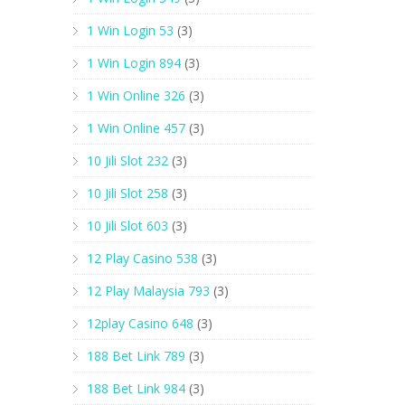
1 Win Login 53
(3)
1 Win Login 894
(3)
1 Win Online 326
(3)
1 Win Online 457
(3)
10 Jili Slot 232
(3)
10 Jili Slot 258
(3)
10 Jili Slot 603
(3)
12 Play Casino 538
(3)
12 Play Malaysia 793
(3)
12play Casino 648
(3)
188 Bet Link 789
(3)
188 Bet Link 984
(3)