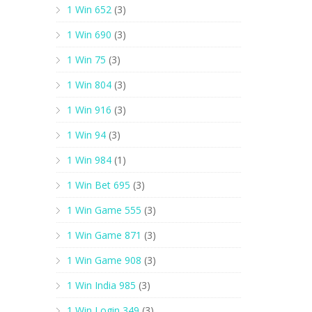
1 Win 652
(3)
1 Win 690
(3)
1 Win 75
(3)
1 Win 804
(3)
1 Win 916
(3)
1 Win 94
(3)
1 Win 984
(1)
1 Win Bet 695
(3)
1 Win Game 555
(3)
1 Win Game 871
(3)
1 Win Game 908
(3)
1 Win India 985
(3)
1 Win Login 349
(3)