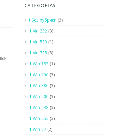
CATEGORIAS
! Без рубрики
(3)
1 Vin 232
(3)
1 Vin 530
(1)
1 Vin 725
(3)
вый
1 Win 135
(1)
1 Win 256
(3)
1 Win 386
(3)
1 Win 500
(3)
1 Win 548
(3)
1 Win 553
(3)
1 Win 57
(2)