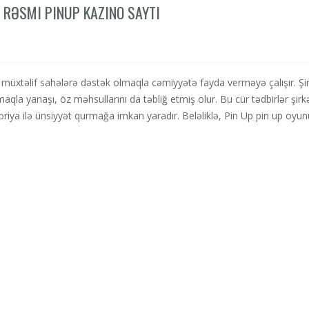
Ş RƏSMI PINUP KAZINO SAYTI
 müxtəlif sahələrə dəstək olmaqla cəmiyyətə fayda verməyə çalışır. Şi
ırmaqla yanaşı, öz məhsullarını da təbliğ etmiş olur. Bu cür tədbirlər şirk
oriya ilə ünsiyyət qurmağa imkan yaradır. Beləliklə, Pin Up pin up oyun