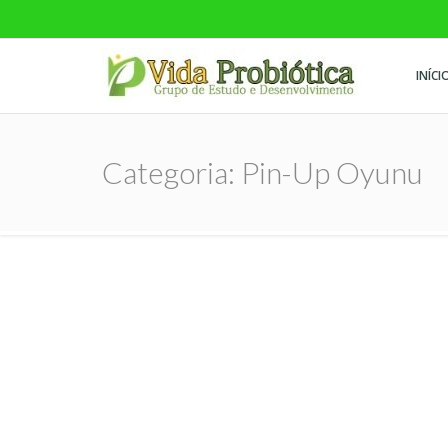
INÍCI
Vida Probiótica
Grupo de Estudo e Desenvolvimento
Categoria:
Pin-Up Oyunu