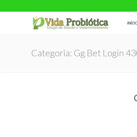
INÍCI
Vida Probiótica
Grupo de Estudo e Desenvolvimento
Categoria:
Gg Bet Login 4