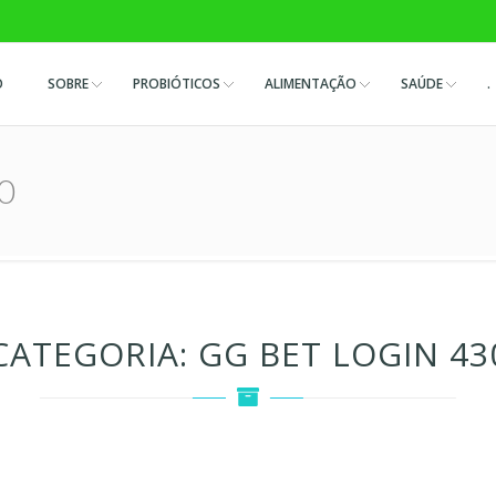
O
SOBRE
PROBIÓTICOS
ALIMENTAÇÃO
SAÚDE
.
30
CATEGORIA:
GG BET LOGIN 43