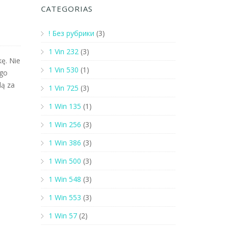
CATEGORIAS
! Без рубрики
(3)
1 Vin 232
(3)
ę. Nie
1 Vin 530
(1)
ego
dą za
1 Vin 725
(3)
1 Win 135
(1)
1 Win 256
(3)
1 Win 386
(3)
1 Win 500
(3)
1 Win 548
(3)
1 Win 553
(3)
1 Win 57
(2)