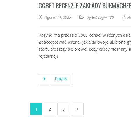
GGBET RECENZJE ZAKŁADY BUKMACHERS
Agosto 11, 2025
Gg Bet Login 430
A
Kasyno ma przeszło 8000 konsol w różnych dział
Zaakceptować ważne, jakie są twoje ulubione gr
startu troszczy sie o owo, żeby każdy nieznany 
rejestrację
Details
1
2
3