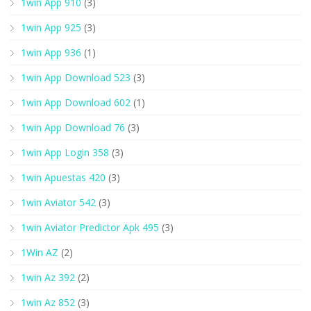
1win App 910
(3)
1win App 925
(3)
1win App 936
(1)
1win App Download 523
(3)
1win App Download 602
(1)
1win App Download 76
(3)
1win App Login 358
(3)
1win Apuestas 420
(3)
1win Aviator 542
(3)
1win Aviator Predictor Apk 495
(3)
1Win AZ
(2)
1win Az 392
(2)
1win Az 852
(3)