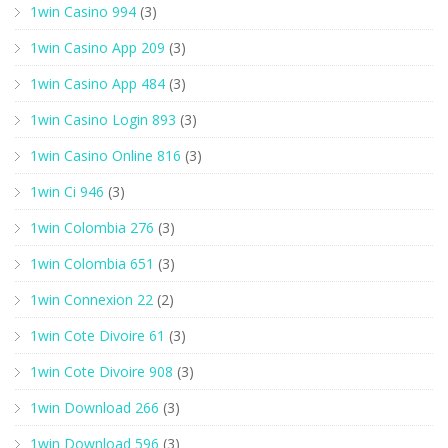
1win Casino 994
(3)
1win Casino App 209
(3)
1win Casino App 484
(3)
1win Casino Login 893
(3)
1win Casino Online 816
(3)
1win Ci 946
(3)
1win Colombia 276
(3)
1win Colombia 651
(3)
1win Connexion 22
(2)
1win Cote Divoire 61
(3)
1win Cote Divoire 908
(3)
1win Download 266
(3)
1win Download 596
(3)