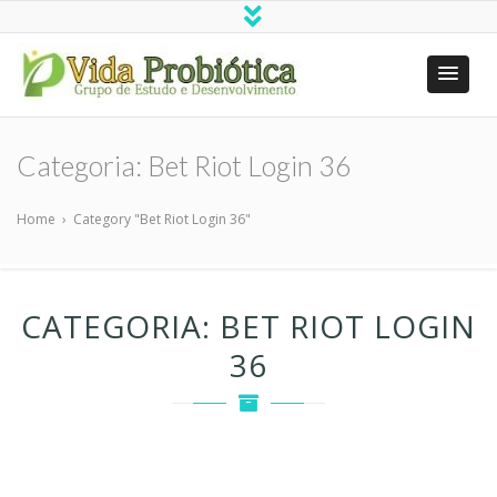
Vida Probiótica
Grupo de Estudo e Desenvolvimento
Categoria:
Bet Riot Login 36
Home
›
Category "Bet Riot Login 36"
CATEGORIA:
BET RIOT LOGIN
36