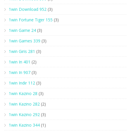
1win Download 952
(3)
1win Fortune Tiger 155
(3)
1win Game 24
(3)
1win Games 339
(3)
1win Giris 281
(3)
1win In 401
(2)
1win In 907
(3)
1win Indir 112
(3)
1win Kazino 28
(3)
1win Kazino 282
(2)
1win Kazino 292
(3)
1win Kazino 344
(1)