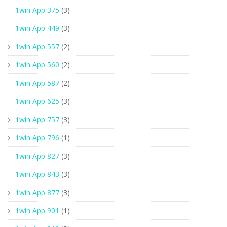
1win App 375
(3)
1win App 449
(3)
1win App 557
(2)
1win App 560
(2)
1win App 587
(2)
1win App 625
(3)
1win App 757
(3)
1win App 796
(1)
1win App 827
(3)
1win App 843
(3)
1win App 877
(3)
1win App 901
(1)