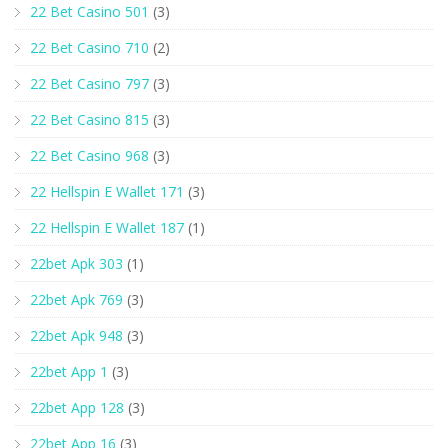
22 Bet Casino 501
(3)
22 Bet Casino 710
(2)
22 Bet Casino 797
(3)
22 Bet Casino 815
(3)
22 Bet Casino 968
(3)
22 Hellspin E Wallet 171
(3)
22 Hellspin E Wallet 187
(1)
22bet Apk 303
(1)
22bet Apk 769
(3)
22bet Apk 948
(3)
22bet App 1
(3)
22bet App 128
(3)
22bet App 16
(3)