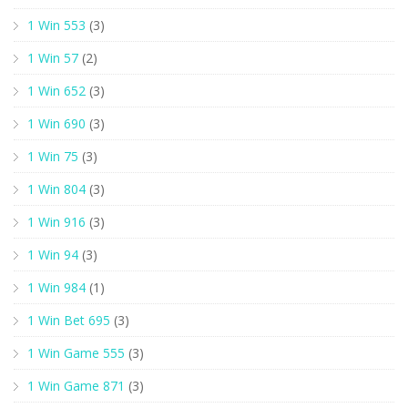
1 Win 553
(3)
1 Win 57
(2)
1 Win 652
(3)
1 Win 690
(3)
1 Win 75
(3)
1 Win 804
(3)
1 Win 916
(3)
1 Win 94
(3)
1 Win 984
(1)
1 Win Bet 695
(3)
1 Win Game 555
(3)
1 Win Game 871
(3)