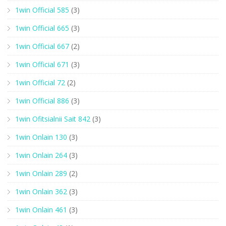
1win Official 585
(3)
1win Official 665
(3)
1win Official 667
(2)
1win Official 671
(3)
1win Official 72
(2)
1win Official 886
(3)
1win Ofitsialnii Sait 842
(3)
1win Onlain 130
(3)
1win Onlain 264
(3)
1win Onlain 289
(2)
1win Onlain 362
(3)
1win Onlain 461
(3)