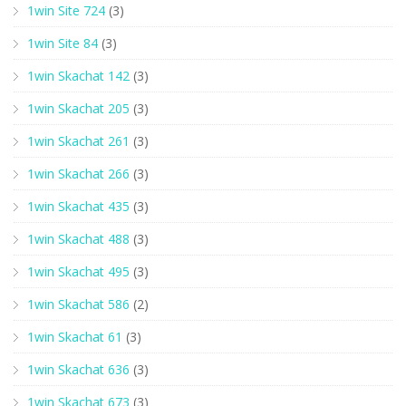
1win Site 724
(3)
1win Site 84
(3)
1win Skachat 142
(3)
1win Skachat 205
(3)
1win Skachat 261
(3)
1win Skachat 266
(3)
1win Skachat 435
(3)
1win Skachat 488
(3)
1win Skachat 495
(3)
1win Skachat 586
(2)
1win Skachat 61
(3)
1win Skachat 636
(3)
1win Skachat 673
(3)