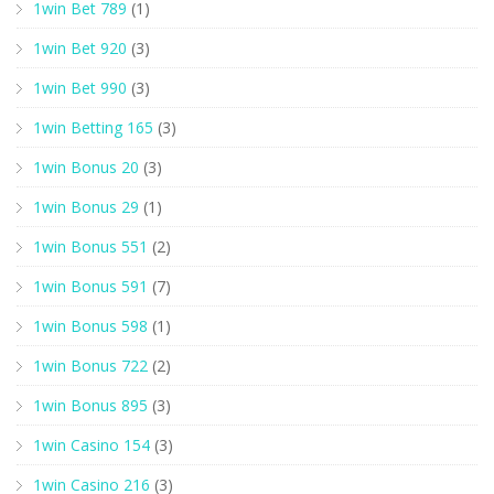
1win Bet 789
(1)
1win Bet 920
(3)
1win Bet 990
(3)
1win Betting 165
(3)
1win Bonus 20
(3)
1win Bonus 29
(1)
1win Bonus 551
(2)
1win Bonus 591
(7)
1win Bonus 598
(1)
1win Bonus 722
(2)
1win Bonus 895
(3)
1win Casino 154
(3)
1win Casino 216
(3)