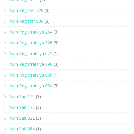
1win Register 720
(3)
1win Register 806
(3)
1win Registratsiya 264
(3)
1win Registratsiya 326
(3)
1win Registratsiya 671
(1)
1win Registratsiya 696
(3)
1win Registratsiya 835
(1)
1win Registratsiya 894
(3)
1win Sait 115
(3)
1win Sait 172
(3)
1win Sait 322
(3)
1win Sait 384
(1)