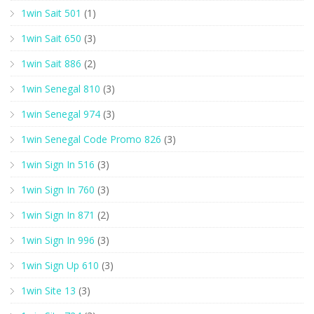
1win Sait 501
(1)
1win Sait 650
(3)
1win Sait 886
(2)
1win Senegal 810
(3)
1win Senegal 974
(3)
1win Senegal Code Promo 826
(3)
1win Sign In 516
(3)
1win Sign In 760
(3)
1win Sign In 871
(2)
1win Sign In 996
(3)
1win Sign Up 610
(3)
1win Site 13
(3)