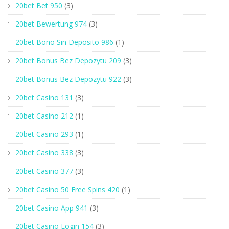
20bet Bet 950
(3)
20bet Bewertung 974
(3)
20bet Bono Sin Deposito 986
(1)
20bet Bonus Bez Depozytu 209
(3)
20bet Bonus Bez Depozytu 922
(3)
20bet Casino 131
(3)
20bet Casino 212
(1)
20bet Casino 293
(1)
20bet Casino 338
(3)
20bet Casino 377
(3)
20bet Casino 50 Free Spins 420
(1)
20bet Casino App 941
(3)
20bet Casino Login 154
(3)