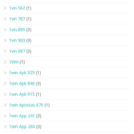
1vin 562
(1)
1vin 787
(1)
1vin 885
(3)
1vin 903
(3)
1vin 987
(3)
1Win
(1)
1win Apk 525
(1)
1win Apk 846
(3)
1win Apk 915
(1)
1win Apostas 670
(1)
1win App 241
(3)
1win App 260
(3)