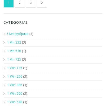
1
2
3
CATEGORIAS
! Без рубрики
(3)
1 Vin 232
(3)
1 Vin 530
(1)
1 Vin 725
(3)
1 Win 135
(1)
1 Win 256
(3)
1 Win 386
(3)
1 Win 500
(3)
1 Win 548
(3)