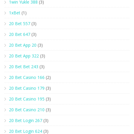
1win Yukle 388
(3)
1xBet
(1)
20 Bet 557
(3)
20 Bet 647
(3)
20 Bet App 20
(3)
20 Bet App 322
(3)
20 Bet Bet 243
(3)
20 Bet Casino 166
(2)
20 Bet Casino 179
(3)
20 Bet Casino 195
(3)
20 Bet Casino 210
(3)
20 Bet Login 267
(3)
20 Bet Login 624
(3)