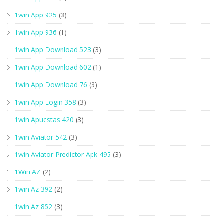
1win App 925
(3)
1win App 936
(1)
1win App Download 523
(3)
1win App Download 602
(1)
1win App Download 76
(3)
1win App Login 358
(3)
1win Apuestas 420
(3)
1win Aviator 542
(3)
1win Aviator Predictor Apk 495
(3)
1Win AZ
(2)
1win Az 392
(2)
1win Az 852
(3)