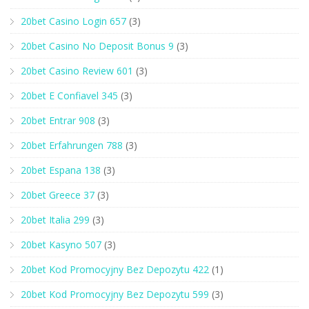
20bet Casino Login 657
(3)
20bet Casino No Deposit Bonus 9
(3)
20bet Casino Review 601
(3)
20bet E Confiavel 345
(3)
20bet Entrar 908
(3)
20bet Erfahrungen 788
(3)
20bet Espana 138
(3)
20bet Greece 37
(3)
20bet Italia 299
(3)
20bet Kasyno 507
(3)
20bet Kod Promocyjny Bez Depozytu 422
(1)
20bet Kod Promocyjny Bez Depozytu 599
(3)