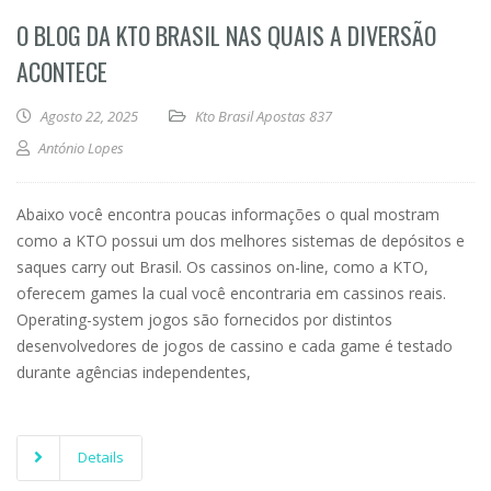
O BLOG DA KTO BRASIL NAS QUAIS A DIVERSÃO
ACONTECE
Agosto 22, 2025
Kto Brasil Apostas 837
António Lopes
Abaixo você encontra poucas informações o qual mostram
como a KTO possui um dos melhores sistemas de depósitos e
saques carry out Brasil. Os cassinos on-line, como a KTO,
oferecem games la cual você encontraria em cassinos reais.
Operating-system jogos são fornecidos por distintos
desenvolvedores de jogos de cassino e cada game é testado
durante agências independentes,
Details