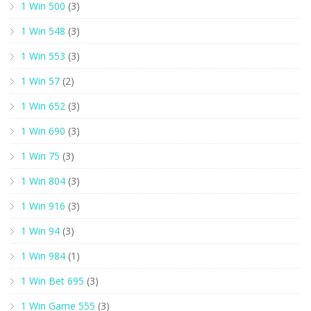
1 Win 500
(3)
1 Win 548
(3)
1 Win 553
(3)
1 Win 57
(2)
1 Win 652
(3)
1 Win 690
(3)
1 Win 75
(3)
1 Win 804
(3)
1 Win 916
(3)
1 Win 94
(3)
1 Win 984
(1)
1 Win Bet 695
(3)
1 Win Game 555
(3)