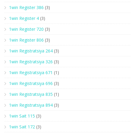
1win Register 386
(3)
1win Register 4
(3)
1win Register 720
(3)
1win Register 806
(3)
1win Registratsiya 264
(3)
1win Registratsiya 326
(3)
1win Registratsiya 671
(1)
1win Registratsiya 696
(3)
1win Registratsiya 835
(1)
1win Registratsiya 894
(3)
1win Sait 115
(3)
1win Sait 172
(3)