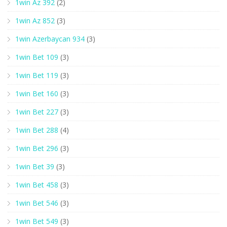
1win Az 392
(2)
1win Az 852
(3)
1win Azerbaycan 934
(3)
1win Bet 109
(3)
1win Bet 119
(3)
1win Bet 160
(3)
1win Bet 227
(3)
1win Bet 288
(4)
1win Bet 296
(3)
1win Bet 39
(3)
1win Bet 458
(3)
1win Bet 546
(3)
1win Bet 549
(3)