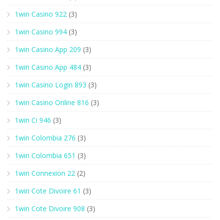
1win Casino 922
(3)
1win Casino 994
(3)
1win Casino App 209
(3)
1win Casino App 484
(3)
1win Casino Login 893
(3)
1win Casino Online 816
(3)
1win Ci 946
(3)
1win Colombia 276
(3)
1win Colombia 651
(3)
1win Connexion 22
(2)
1win Cote Divoire 61
(3)
1win Cote Divoire 908
(3)