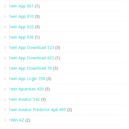
1win App 901
(1)
1win App 910
(3)
1win App 925
(3)
1win App 936
(1)
1win App Download 523
(3)
1win App Download 602
(1)
1win App Download 76
(3)
1win App Login 358
(3)
1win Apuestas 420
(3)
1win Aviator 542
(3)
1win Aviator Predictor Apk 495
(3)
1Win AZ
(2)