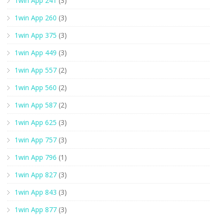
1win App 241
(3)
1win App 260
(3)
1win App 375
(3)
1win App 449
(3)
1win App 557
(2)
1win App 560
(2)
1win App 587
(2)
1win App 625
(3)
1win App 757
(3)
1win App 796
(1)
1win App 827
(3)
1win App 843
(3)
1win App 877
(3)