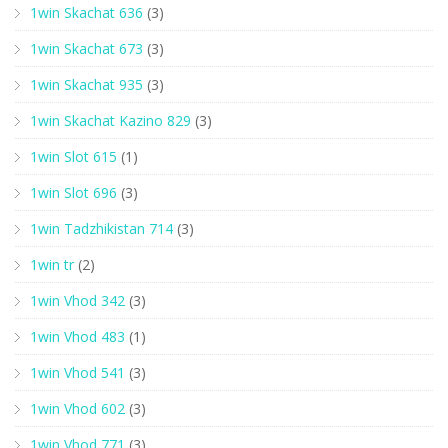
1win Skachat 636
(3)
1win Skachat 673
(3)
1win Skachat 935
(3)
1win Skachat Kazino 829
(3)
1win Slot 615
(1)
1win Slot 696
(3)
1win Tadzhikistan 714
(3)
1win tr
(2)
1win Vhod 342
(3)
1win Vhod 483
(1)
1win Vhod 541
(3)
1win Vhod 602
(3)
1win Vhod 771
(3)