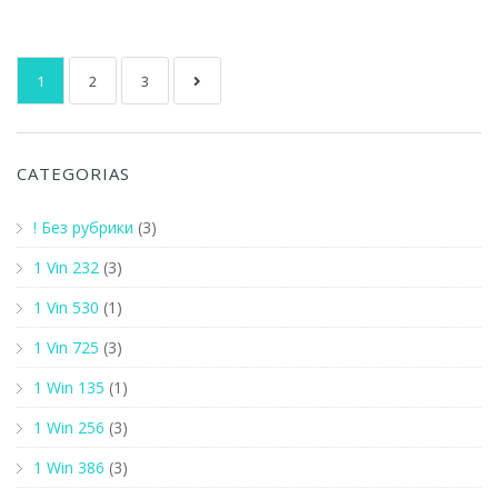
1
2
3
CATEGORIAS
! Без рубрики
(3)
1 Vin 232
(3)
1 Vin 530
(1)
1 Vin 725
(3)
1 Win 135
(1)
1 Win 256
(3)
1 Win 386
(3)