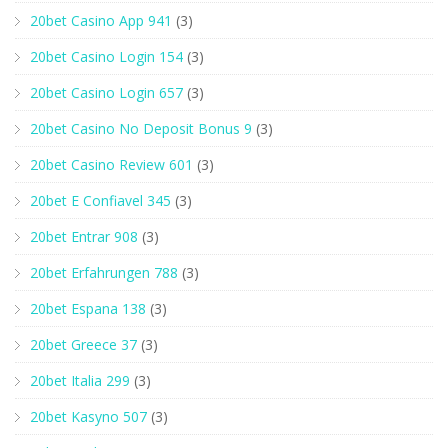
20bet Casino App 941
(3)
20bet Casino Login 154
(3)
20bet Casino Login 657
(3)
20bet Casino No Deposit Bonus 9
(3)
20bet Casino Review 601
(3)
20bet E Confiavel 345
(3)
20bet Entrar 908
(3)
20bet Erfahrungen 788
(3)
20bet Espana 138
(3)
20bet Greece 37
(3)
20bet Italia 299
(3)
20bet Kasyno 507
(3)