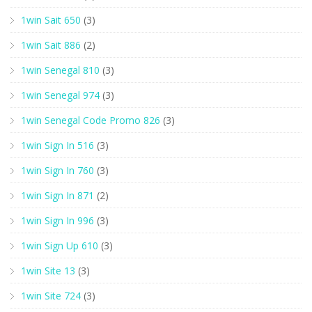
1win Sait 650
(3)
1win Sait 886
(2)
1win Senegal 810
(3)
1win Senegal 974
(3)
1win Senegal Code Promo 826
(3)
1win Sign In 516
(3)
1win Sign In 760
(3)
1win Sign In 871
(2)
1win Sign In 996
(3)
1win Sign Up 610
(3)
1win Site 13
(3)
1win Site 724
(3)