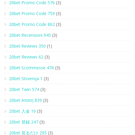
20bet Promo Code 576
(3)
20bet Promo Code 759
(3)
20bet Promo Code 862
(3)
20bet Recensioni 945
(3)
20bet Reviews 350
(1)
20bet Reviews 62
(3)
20bet Scommesse 476
(3)
20bet Slovenija 1
(3)
20bet Twin 574
(3)
20bet Απατη 839
(3)
20bet 入金 16
(3)
20bet 登録 247
(3)
20bet 見るだけ 295
(3)