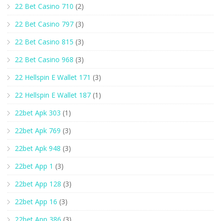
22 Bet Casino 710
(2)
22 Bet Casino 797
(3)
22 Bet Casino 815
(3)
22 Bet Casino 968
(3)
22 Hellspin E Wallet 171
(3)
22 Hellspin E Wallet 187
(1)
22bet Apk 303
(1)
22bet Apk 769
(3)
22bet Apk 948
(3)
22bet App 1
(3)
22bet App 128
(3)
22bet App 16
(3)
22bet App 386
(3)