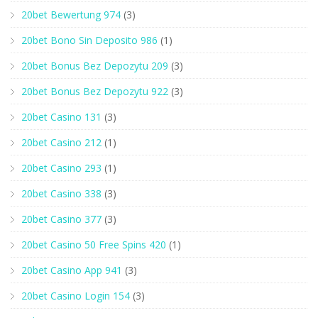
20bet Bewertung 974
(3)
20bet Bono Sin Deposito 986
(1)
20bet Bonus Bez Depozytu 209
(3)
20bet Bonus Bez Depozytu 922
(3)
20bet Casino 131
(3)
20bet Casino 212
(1)
20bet Casino 293
(1)
20bet Casino 338
(3)
20bet Casino 377
(3)
20bet Casino 50 Free Spins 420
(1)
20bet Casino App 941
(3)
20bet Casino Login 154
(3)