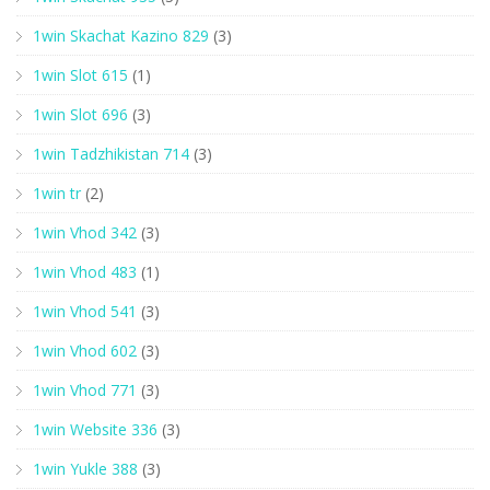
1win Skachat Kazino 829
(3)
1win Slot 615
(1)
1win Slot 696
(3)
1win Tadzhikistan 714
(3)
1win tr
(2)
1win Vhod 342
(3)
1win Vhod 483
(1)
1win Vhod 541
(3)
1win Vhod 602
(3)
1win Vhod 771
(3)
1win Website 336
(3)
1win Yukle 388
(3)