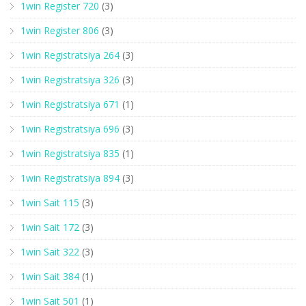
1win Register 720
(3)
1win Register 806
(3)
1win Registratsiya 264
(3)
1win Registratsiya 326
(3)
1win Registratsiya 671
(1)
1win Registratsiya 696
(3)
1win Registratsiya 835
(1)
1win Registratsiya 894
(3)
1win Sait 115
(3)
1win Sait 172
(3)
1win Sait 322
(3)
1win Sait 384
(1)
1win Sait 501
(1)