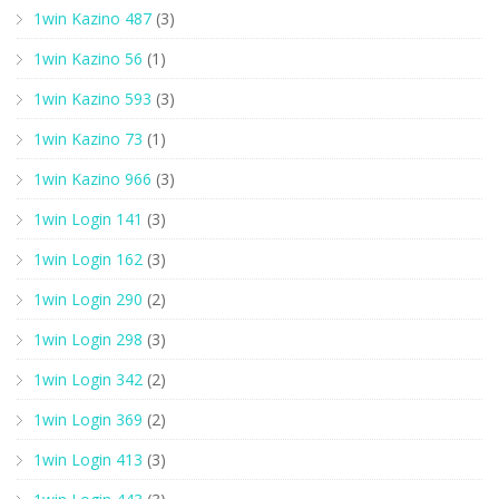
1win Kazino 487
(3)
1win Kazino 56
(1)
1win Kazino 593
(3)
1win Kazino 73
(1)
1win Kazino 966
(3)
1win Login 141
(3)
1win Login 162
(3)
1win Login 290
(2)
1win Login 298
(3)
1win Login 342
(2)
1win Login 369
(2)
1win Login 413
(3)