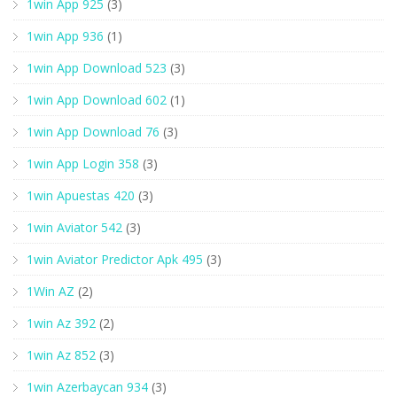
1win App 925
(3)
1win App 936
(1)
1win App Download 523
(3)
1win App Download 602
(1)
1win App Download 76
(3)
1win App Login 358
(3)
1win Apuestas 420
(3)
1win Aviator 542
(3)
1win Aviator Predictor Apk 495
(3)
1Win AZ
(2)
1win Az 392
(2)
1win Az 852
(3)
1win Azerbaycan 934
(3)