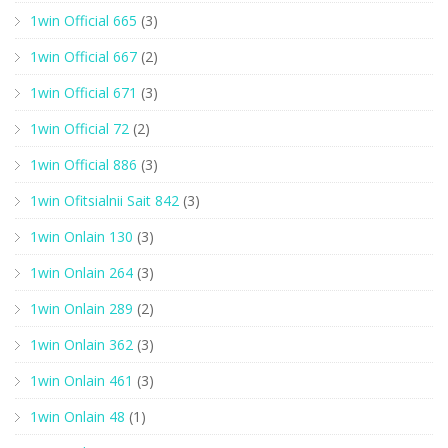
1win Official 665
(3)
1win Official 667
(2)
1win Official 671
(3)
1win Official 72
(2)
1win Official 886
(3)
1win Ofitsialnii Sait 842
(3)
1win Onlain 130
(3)
1win Onlain 264
(3)
1win Onlain 289
(2)
1win Onlain 362
(3)
1win Onlain 461
(3)
1win Onlain 48
(1)