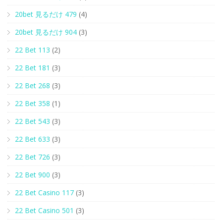
20bet 見るだけ 479
(4)
20bet 見るだけ 904
(3)
22 Bet 113
(2)
22 Bet 181
(3)
22 Bet 268
(3)
22 Bet 358
(1)
22 Bet 543
(3)
22 Bet 633
(3)
22 Bet 726
(3)
22 Bet 900
(3)
22 Bet Casino 117
(3)
22 Bet Casino 501
(3)