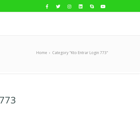
Home
›
Category "Kto Entrar Login 773"
773