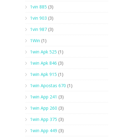
1vin 885
(3)
1vin 903
(3)
1vin 987
(3)
1Win
(1)
1win Apk 525
(1)
1win Apk 846
(3)
1win Apk 915
(1)
1win Apostas 670
(1)
1win App 241
(3)
1win App 260
(3)
1win App 375
(3)
1win App 449
(3)