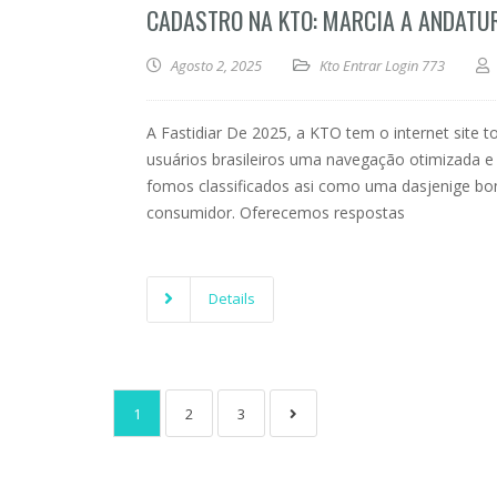
CADASTRO NA KTO: MARCIA A ANDATU
Agosto 2, 2025
Kto Entrar Login 773
A Fastidiar De 2025, a KTO tem o internet site
usuários brasileiros uma navegação otimizada e
fomos classificados asi como uma dasjenige bon
consumidor. Oferecemos respostas
Details
1
2
3