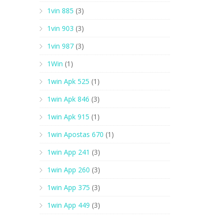
1vin 885
(3)
1vin 903
(3)
1vin 987
(3)
1Win
(1)
1win Apk 525
(1)
1win Apk 846
(3)
1win Apk 915
(1)
1win Apostas 670
(1)
1win App 241
(3)
1win App 260
(3)
1win App 375
(3)
1win App 449
(3)