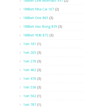
188bet Link Alternatif 957
(2)
188bet Nha Cai 167
(2)
188bet One 865
(3)
188bet Vao Bong 839
(3)
188bet 먹튀 872
(3)
1vin 181
(1)
1vin 265
(3)
1vin 276
(3)
1vin 462
(3)
1vin 476
(3)
1vin 536
(3)
1vin 562
(1)
1vin 787
(1)