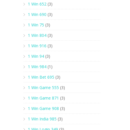
1 Win 652
(3)
1 Win 690
(3)
1 Win 75
(3)
1 Win 804
(3)
1 Win 916
(3)
1 Win 94
(3)
1 Win 984
(1)
1 Win Bet 695
(3)
1 Win Game 555
(3)
1 Win Game 871
(3)
1 Win Game 908
(3)
1 Win India 985
(3)
1 Win Login 349
(3)