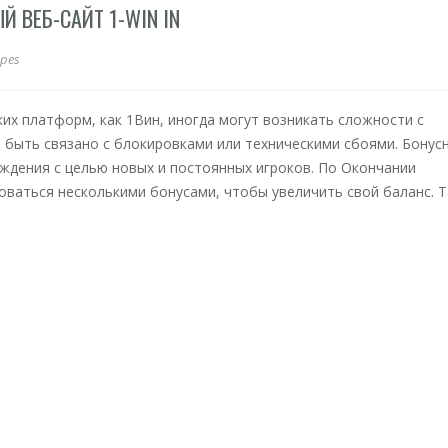
 ВЕБ-САЙТ 1-WIN IN
opes
их платформ, как 1Вин, иногда могут возникать сложности с
 быть связано с блокировками или техническими сбоями. Бонус
аждения с целью новых и постоянных игроков. По Окончании
ваться несколькими бонусами, чтобы увеличить свой баланс. Т