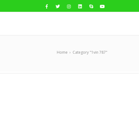
Home
›
Category "1vin 787"