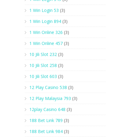
1 Win Login 53
(3)
1 Win Login 894
(3)
1 Win Online 326
(3)
1 Win Online 457
(3)
10 Jili Slot 232
(3)
10 Jili Slot 258
(3)
10 Jili Slot 603
(3)
12 Play Casino 538
(3)
12 Play Malaysia 793
(3)
12play Casino 648
(3)
188 Bet Link 789
(3)
188 Bet Link 984
(3)