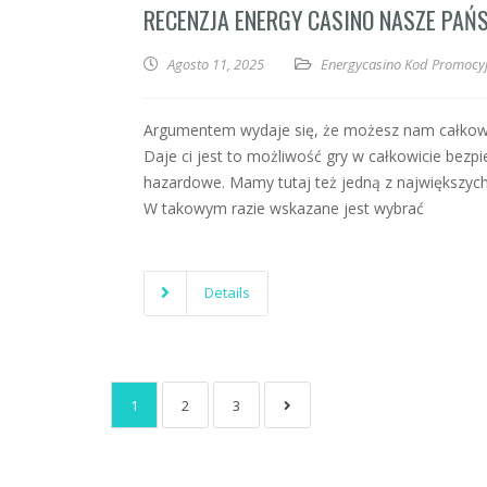
RECENZJA ENERGY CASINO NASZE PAŃS
Agosto 11, 2025
Energycasino Kod Promocy
Argumentem wydaje się, że możesz nam całkowic
Daje ci jest to możliwość gry w całkowicie bezp
hazardowe. Mamy tutaj też jedną z największyc
W takowym razie wskazane jest wybrać
Details
1
2
3