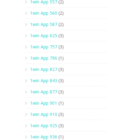
1win App 557
(2)
1win App 560
(2)
1win App 587
(2)
1win App 625
(3)
1win App 757
(3)
1win App 796
(1)
1win App 827
(3)
1win App 843
(3)
1win App 877
(3)
1win App 901
(1)
1win App 910
(3)
1win App 925
(3)
1win App 936
(1)