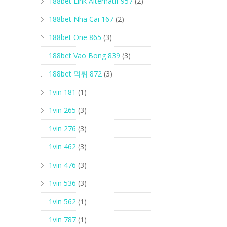
188bet Link Alternatif 957
(2)
188bet Nha Cai 167
(2)
188bet One 865
(3)
188bet Vao Bong 839
(3)
188bet 먹튀 872
(3)
1vin 181
(1)
1vin 265
(3)
1vin 276
(3)
1vin 462
(3)
1vin 476
(3)
1vin 536
(3)
1vin 562
(1)
1vin 787
(1)