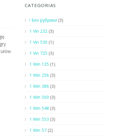
CATEGORIAS
! Без рубрики
(3)
1 Vin 232
(3)
gę.
1 Vin 530
(1)
gry
tułów.
1 Vin 725
(3)
1 Win 135
(1)
1 Win 256
(3)
1 Win 386
(3)
1 Win 500
(3)
1 Win 548
(3)
1 Win 553
(3)
1 Win 57
(2)