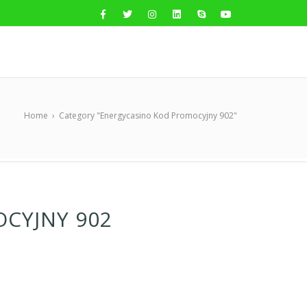
Home
›
Category "Energycasino Kod Promocyjny 902"
CYJNY 902