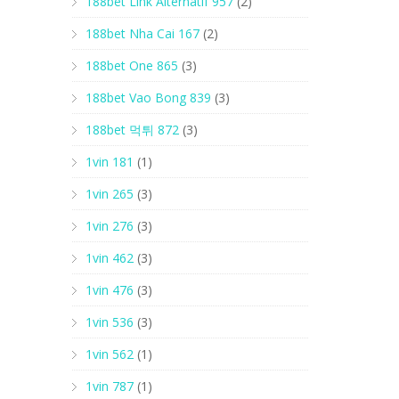
188bet Link Alternatif 957
(2)
188bet Nha Cai 167
(2)
188bet One 865
(3)
188bet Vao Bong 839
(3)
188bet 먹튀 872
(3)
1vin 181
(1)
1vin 265
(3)
1vin 276
(3)
1vin 462
(3)
1vin 476
(3)
1vin 536
(3)
1vin 562
(1)
1vin 787
(1)