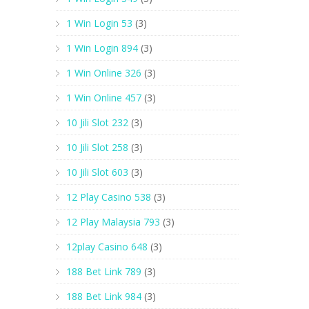
1 Win Login 53
(3)
1 Win Login 894
(3)
1 Win Online 326
(3)
1 Win Online 457
(3)
10 Jili Slot 232
(3)
10 Jili Slot 258
(3)
10 Jili Slot 603
(3)
12 Play Casino 538
(3)
12 Play Malaysia 793
(3)
12play Casino 648
(3)
188 Bet Link 789
(3)
188 Bet Link 984
(3)