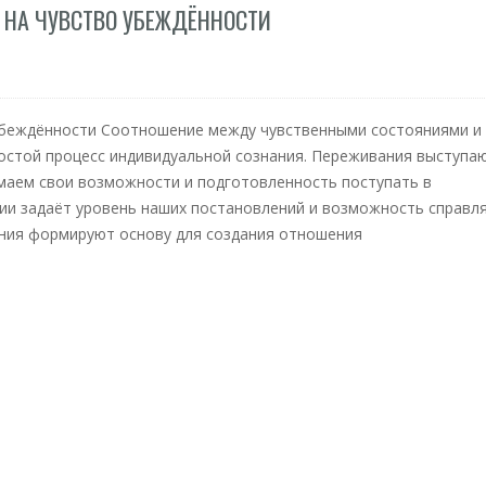
НА ЧУВСТВО УБЕЖДЁННОСТИ
убеждённости Соотношение между чувственными состояниями и
остой процесс индивидуальной сознания. Переживания выступа
маем свои возможности и подготовленность поступать в
ии задаёт уровень наших постановлений и возможность справл
ния формируют основу для создания отношения