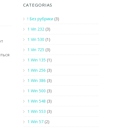
CATEGORIAS
! Без рубрики
(3)
1 Vin 232
(3)
1 Vin 530
(1)
ют
1 Vin 725
(3)
яться
1 Win 135
(1)
1 Win 256
(3)
1 Win 386
(3)
1 Win 500
(3)
1 Win 548
(3)
1 Win 553
(3)
1 Win 57
(2)