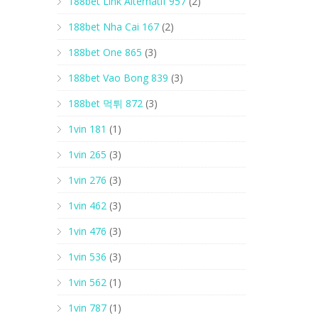
188bet Link Alternatif 957
(2)
188bet Nha Cai 167
(2)
188bet One 865
(3)
188bet Vao Bong 839
(3)
188bet 먹튀 872
(3)
1vin 181
(1)
1vin 265
(3)
1vin 276
(3)
1vin 462
(3)
1vin 476
(3)
1vin 536
(3)
1vin 562
(1)
1vin 787
(1)