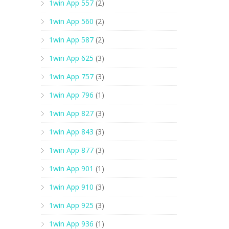
1win App 557
(2)
1win App 560
(2)
1win App 587
(2)
1win App 625
(3)
1win App 757
(3)
1win App 796
(1)
1win App 827
(3)
1win App 843
(3)
1win App 877
(3)
1win App 901
(1)
1win App 910
(3)
1win App 925
(3)
1win App 936
(1)