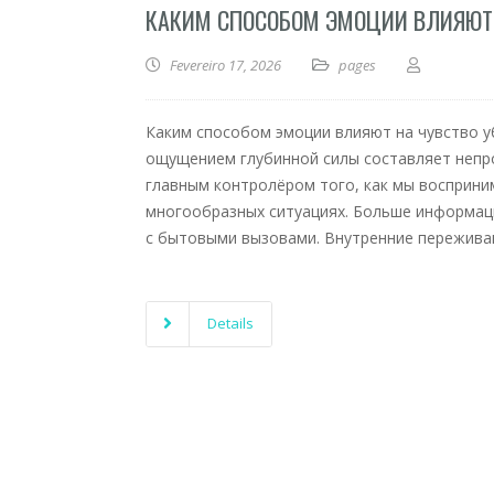
КАКИМ СПОСОБОМ ЭМОЦИИ ВЛИЯЮТ 
Fevereiro 17, 2026
pages
Каким способом эмоции влияют на чувство 
ощущением глубинной силы составляет непр
главным контролёром того, как мы восприни
многообразных ситуациях. Больше информац
с бытовыми вызовами. Внутренние пережива
Details