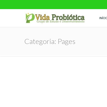
INÍCI
Vida Probiótica
Grupo de Estudo e Desenvolvimento
Categoria:
Pages