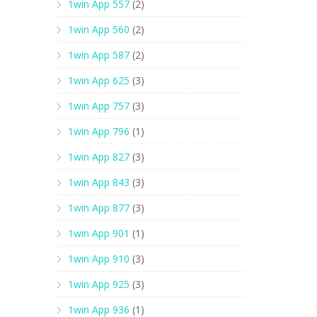
1win App 557
(2)
1win App 560
(2)
1win App 587
(2)
1win App 625
(3)
1win App 757
(3)
1win App 796
(1)
1win App 827
(3)
1win App 843
(3)
1win App 877
(3)
1win App 901
(1)
1win App 910
(3)
1win App 925
(3)
1win App 936
(1)