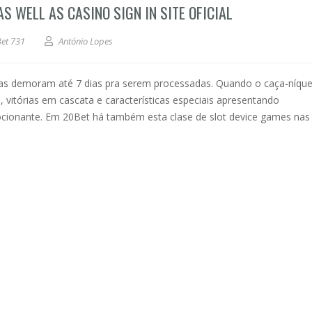
S WELL AS CASINO SIGN IN SITE OFICIAL
et 731
António Lopes
rias demoram até 7 dias pra serem processadas. Quando o caça-níque
, vitórias em cascata e características especiais apresentando
ionante. Em 20Bet há também esta clase de slot device games nas 