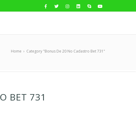
Home
›
Category "Bonus De 20 No Cadastro Bet 731"
O BET 731