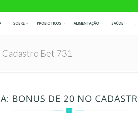
O
SOBRE
PROBIÓTICOS
ALIMENTAÇÃO
SAÚDE
.
 Cadastro Bet 731
IA:
BONUS DE 20 NO CADASTR