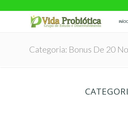
INÍCI
Vida Probiótica
Grupo de Estudo e Desenvolvimento
Categoria:
Bonus De 20 No
CATEGOR