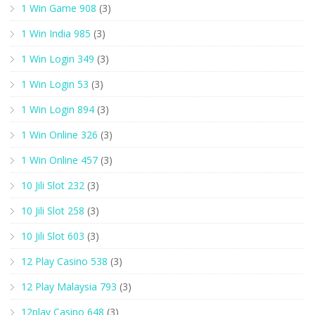
1 Win Game 908
(3)
1 Win India 985
(3)
1 Win Login 349
(3)
1 Win Login 53
(3)
1 Win Login 894
(3)
1 Win Online 326
(3)
1 Win Online 457
(3)
10 Jili Slot 232
(3)
10 Jili Slot 258
(3)
10 Jili Slot 603
(3)
12 Play Casino 538
(3)
12 Play Malaysia 793
(3)
12play Casino 648
(3)