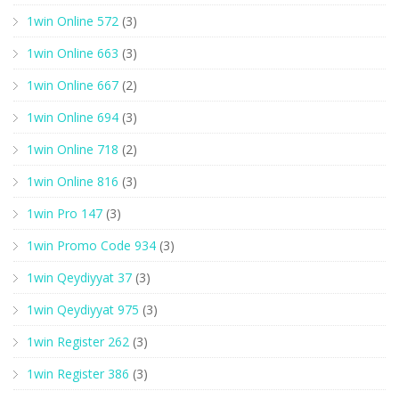
1win Online 572
(3)
1win Online 663
(3)
1win Online 667
(2)
1win Online 694
(3)
1win Online 718
(2)
1win Online 816
(3)
1win Pro 147
(3)
1win Promo Code 934
(3)
1win Qeydiyyat 37
(3)
1win Qeydiyyat 975
(3)
1win Register 262
(3)
1win Register 386
(3)