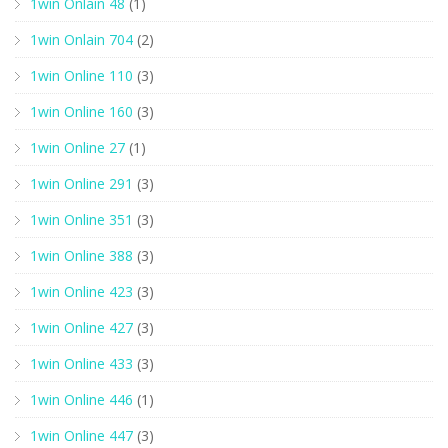
1win Onlain 48
(1)
1win Onlain 704
(2)
1win Online 110
(3)
1win Online 160
(3)
1win Online 27
(1)
1win Online 291
(3)
1win Online 351
(3)
1win Online 388
(3)
1win Online 423
(3)
1win Online 427
(3)
1win Online 433
(3)
1win Online 446
(1)
1win Online 447
(3)