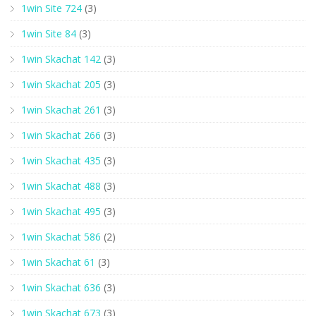
1win Site 724
(3)
1win Site 84
(3)
1win Skachat 142
(3)
1win Skachat 205
(3)
1win Skachat 261
(3)
1win Skachat 266
(3)
1win Skachat 435
(3)
1win Skachat 488
(3)
1win Skachat 495
(3)
1win Skachat 586
(2)
1win Skachat 61
(3)
1win Skachat 636
(3)
1win Skachat 673
(3)