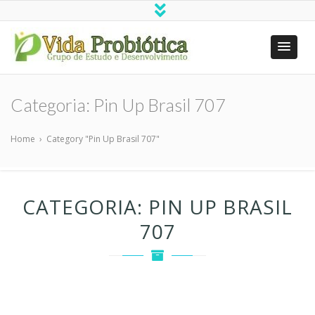
Vida Probiótica
Grupo de Estudo e Desenvolvimento
Categoria:
Pin Up Brasil 707
Home
›
Category "Pin Up Brasil 707"
CATEGORIA:
PIN UP BRASIL
707