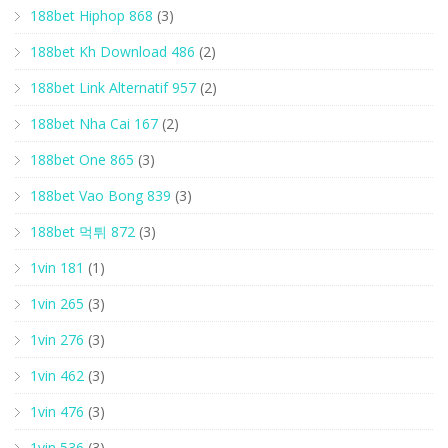
188bet Hiphop 868
(3)
188bet Kh Download 486
(2)
188bet Link Alternatif 957
(2)
188bet Nha Cai 167
(2)
188bet One 865
(3)
188bet Vao Bong 839
(3)
188bet 먹튀 872
(3)
1vin 181
(1)
1vin 265
(3)
1vin 276
(3)
1vin 462
(3)
1vin 476
(3)
1vin 536
(3)