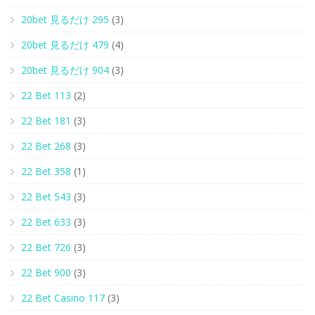
20bet 見るだけ 295
(3)
20bet 見るだけ 479
(4)
20bet 見るだけ 904
(3)
22 Bet 113
(2)
22 Bet 181
(3)
22 Bet 268
(3)
22 Bet 358
(1)
22 Bet 543
(3)
22 Bet 633
(3)
22 Bet 726
(3)
22 Bet 900
(3)
22 Bet Casino 117
(3)