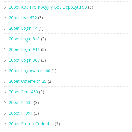
20bet Kod Promocyjny Bez Depozytu 98
(3)
20bet Live 652
(3)
20bet Login 14
(1)
20bet Login 848
(3)
20bet Login 911
(3)
20bet Login 967
(3)
20bet Logowanie 460
(1)
20bet Osterreich 25
(2)
20bet Peru 460
(3)
20bet Pl 532
(3)
20bet Pl 991
(3)
20bet Promo Code 414
(3)