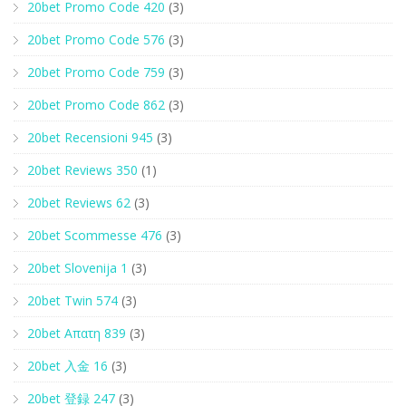
20bet Promo Code 420
(3)
20bet Promo Code 576
(3)
20bet Promo Code 759
(3)
20bet Promo Code 862
(3)
20bet Recensioni 945
(3)
20bet Reviews 350
(1)
20bet Reviews 62
(3)
20bet Scommesse 476
(3)
20bet Slovenija 1
(3)
20bet Twin 574
(3)
20bet Απατη 839
(3)
20bet 入金 16
(3)
20bet 登録 247
(3)