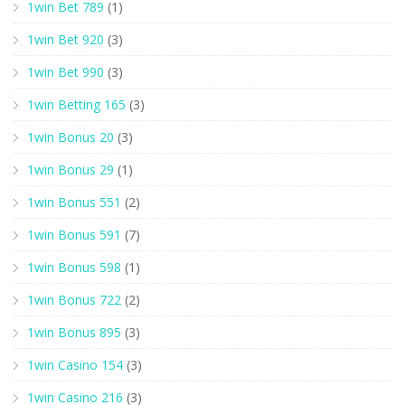
1win Bet 789
(1)
1win Bet 920
(3)
1win Bet 990
(3)
1win Betting 165
(3)
1win Bonus 20
(3)
1win Bonus 29
(1)
1win Bonus 551
(2)
1win Bonus 591
(7)
1win Bonus 598
(1)
1win Bonus 722
(2)
1win Bonus 895
(3)
1win Casino 154
(3)
1win Casino 216
(3)