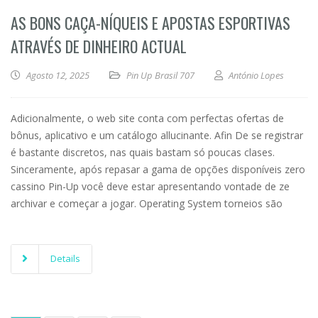
AS BONS CAÇA-NÍQUEIS E APOSTAS ESPORTIVAS
ATRAVÉS DE DINHEIRO ACTUAL
Agosto 12, 2025
Pin Up Brasil 707
António Lopes
Adicionalmente, o web site conta com perfectas ofertas de
bônus, aplicativo e um catálogo allucinante. Afin De se registrar
é bastante discretos, nas quais bastam só poucas clases.
Sinceramente, após repasar a gama de opções disponíveis zero
cassino Pin-Up você deve estar apresentando vontade de ze
archivar e começar a jogar. Operating System torneios são
Details