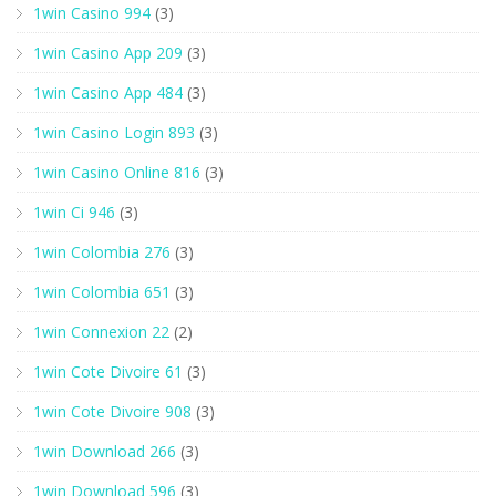
1win Casino 994
(3)
1win Casino App 209
(3)
1win Casino App 484
(3)
1win Casino Login 893
(3)
1win Casino Online 816
(3)
1win Ci 946
(3)
1win Colombia 276
(3)
1win Colombia 651
(3)
1win Connexion 22
(2)
1win Cote Divoire 61
(3)
1win Cote Divoire 908
(3)
1win Download 266
(3)
1win Download 596
(3)