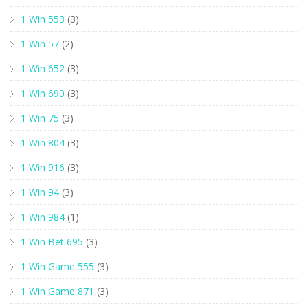
1 Win 553
(3)
1 Win 57
(2)
1 Win 652
(3)
1 Win 690
(3)
1 Win 75
(3)
1 Win 804
(3)
1 Win 916
(3)
1 Win 94
(3)
1 Win 984
(1)
1 Win Bet 695
(3)
1 Win Game 555
(3)
1 Win Game 871
(3)