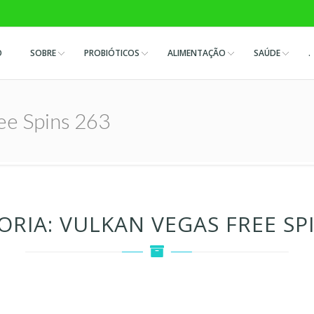
O
SOBRE
PROBIÓTICOS
ALIMENTAÇÃO
SAÚDE
.
ee Spins 263
ORIA:
VULKAN VEGAS FREE SP