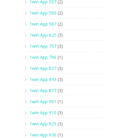
1win App 557
(2)
1win App 560
(2)
1win App 587
(2)
1win App 625
(3)
1win App 757
(3)
1win App 796
(1)
1win App 827
(3)
1win App 843
(3)
1win App 877
(3)
1win App 901
(1)
1win App 910
(3)
1win App 925
(3)
1win App 936
(1)