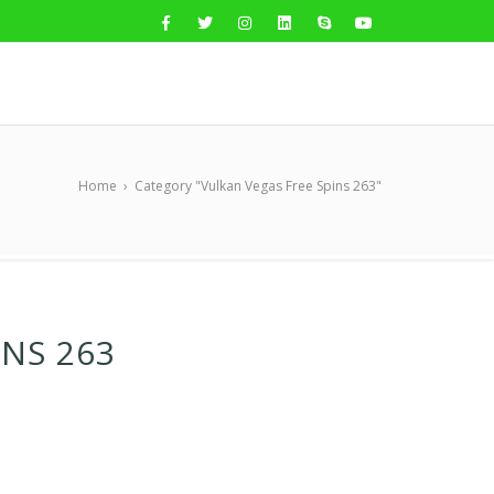
Home
›
Category "Vulkan Vegas Free Spins 263"
INS 263