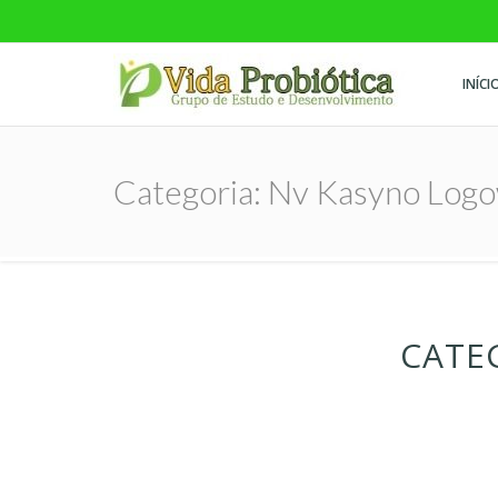
INÍCI
Vida Probiótica
Grupo de Estudo e Desenvolvimento
Categoria:
Nv Kasyno Logo
CATE