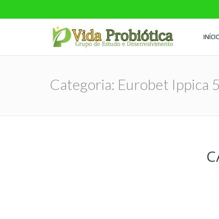
INÍCI
Vida Probiótica
Grupo de Estudo e Desenvolvimento
Categoria:
Eurobet Ippica 
C