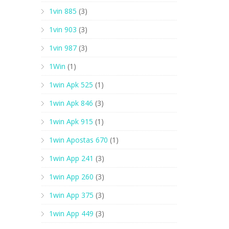
1vin 885
(3)
1vin 903
(3)
1vin 987
(3)
1Win
(1)
1win Apk 525
(1)
1win Apk 846
(3)
1win Apk 915
(1)
1win Apostas 670
(1)
1win App 241
(3)
1win App 260
(3)
1win App 375
(3)
1win App 449
(3)