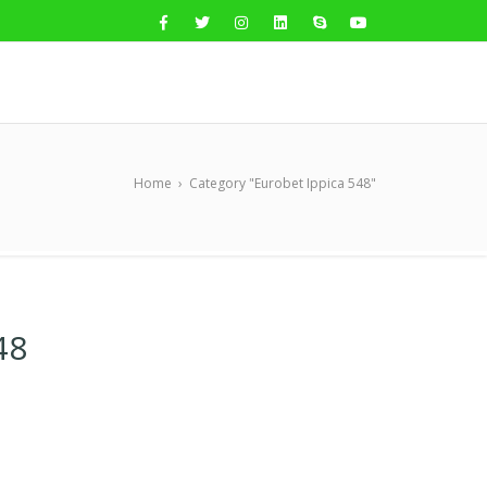
Home
›
Category "Eurobet Ippica 548"
48