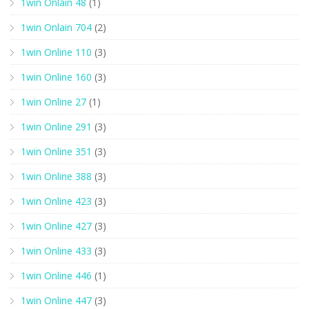
1win Onlain 48
(1)
1win Onlain 704
(2)
1win Online 110
(3)
1win Online 160
(3)
1win Online 27
(1)
1win Online 291
(3)
1win Online 351
(3)
1win Online 388
(3)
1win Online 423
(3)
1win Online 427
(3)
1win Online 433
(3)
1win Online 446
(1)
1win Online 447
(3)