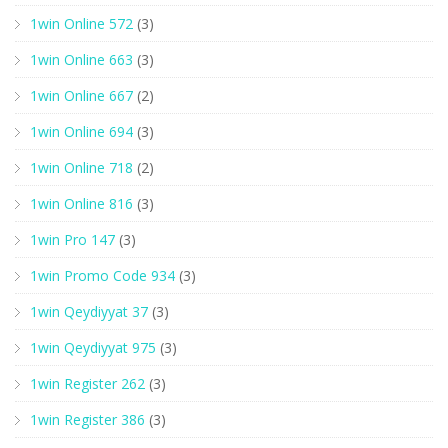
1win Online 572
(3)
1win Online 663
(3)
1win Online 667
(2)
1win Online 694
(3)
1win Online 718
(2)
1win Online 816
(3)
1win Pro 147
(3)
1win Promo Code 934
(3)
1win Qeydiyyat 37
(3)
1win Qeydiyyat 975
(3)
1win Register 262
(3)
1win Register 386
(3)