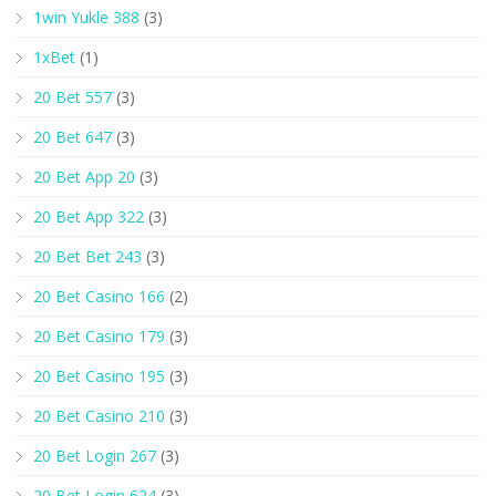
1win Yukle 388
(3)
1xBet
(1)
20 Bet 557
(3)
20 Bet 647
(3)
20 Bet App 20
(3)
20 Bet App 322
(3)
20 Bet Bet 243
(3)
20 Bet Casino 166
(2)
20 Bet Casino 179
(3)
20 Bet Casino 195
(3)
20 Bet Casino 210
(3)
20 Bet Login 267
(3)
20 Bet Login 624
(3)