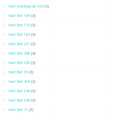
1win Azerbaycan 934
(3)
1win Bet 109
(3)
1win Bet 119
(3)
1win Bet 160
(3)
1win Bet 227
(3)
1win Bet 288
(4)
1win Bet 296
(3)
1win Bet 39
(3)
1win Bet 458
(3)
1win Bet 546
(3)
1win Bet 549
(3)
1win Bet 71
(3)