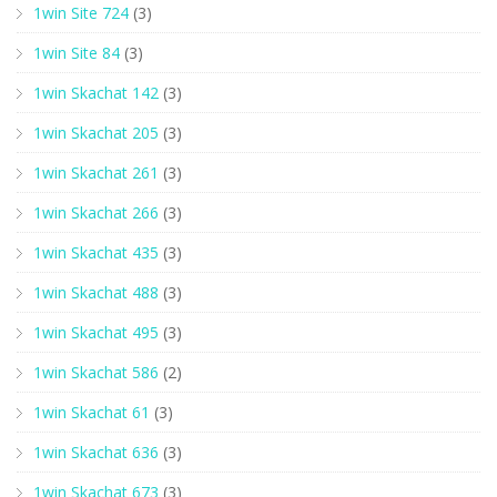
1win Site 724
(3)
1win Site 84
(3)
1win Skachat 142
(3)
1win Skachat 205
(3)
1win Skachat 261
(3)
1win Skachat 266
(3)
1win Skachat 435
(3)
1win Skachat 488
(3)
1win Skachat 495
(3)
1win Skachat 586
(2)
1win Skachat 61
(3)
1win Skachat 636
(3)
1win Skachat 673
(3)