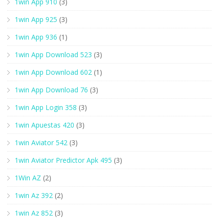
1win App 910
(3)
1win App 925
(3)
1win App 936
(1)
1win App Download 523
(3)
1win App Download 602
(1)
1win App Download 76
(3)
1win App Login 358
(3)
1win Apuestas 420
(3)
1win Aviator 542
(3)
1win Aviator Predictor Apk 495
(3)
1Win AZ
(2)
1win Az 392
(2)
1win Az 852
(3)