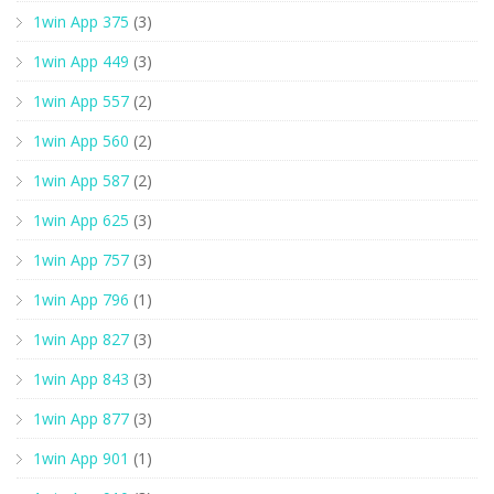
1win App 375
(3)
1win App 449
(3)
1win App 557
(2)
1win App 560
(2)
1win App 587
(2)
1win App 625
(3)
1win App 757
(3)
1win App 796
(1)
1win App 827
(3)
1win App 843
(3)
1win App 877
(3)
1win App 901
(1)