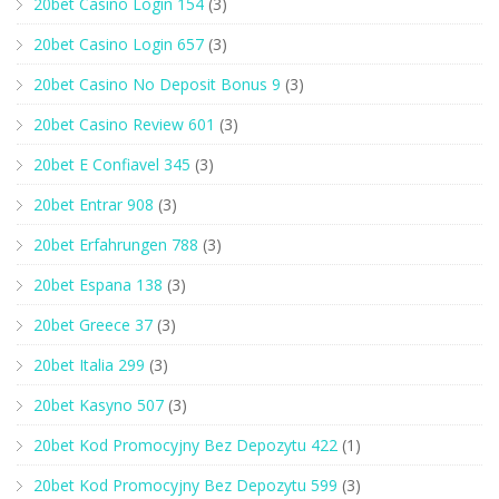
20bet Casino Login 154
(3)
20bet Casino Login 657
(3)
20bet Casino No Deposit Bonus 9
(3)
20bet Casino Review 601
(3)
20bet E Confiavel 345
(3)
20bet Entrar 908
(3)
20bet Erfahrungen 788
(3)
20bet Espana 138
(3)
20bet Greece 37
(3)
20bet Italia 299
(3)
20bet Kasyno 507
(3)
20bet Kod Promocyjny Bez Depozytu 422
(1)
20bet Kod Promocyjny Bez Depozytu 599
(3)