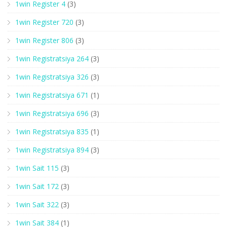
1win Register 4
(3)
1win Register 720
(3)
1win Register 806
(3)
1win Registratsiya 264
(3)
1win Registratsiya 326
(3)
1win Registratsiya 671
(1)
1win Registratsiya 696
(3)
1win Registratsiya 835
(1)
1win Registratsiya 894
(3)
1win Sait 115
(3)
1win Sait 172
(3)
1win Sait 322
(3)
1win Sait 384
(1)