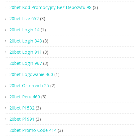
20bet Kod Promocyjny Bez Depozytu 98
(3)
20bet Live 652
(3)
20bet Login 14
(1)
20bet Login 848
(3)
20bet Login 911
(3)
20bet Login 967
(3)
20bet Logowanie 460
(1)
20bet Osterreich 25
(2)
20bet Peru 460
(3)
20bet Pl 532
(3)
20bet Pl 991
(3)
20bet Promo Code 414
(3)