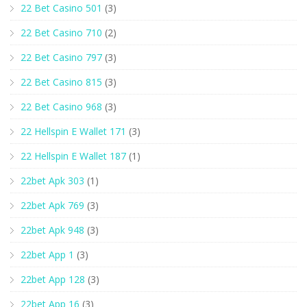
22 Bet Casino 501
(3)
22 Bet Casino 710
(2)
22 Bet Casino 797
(3)
22 Bet Casino 815
(3)
22 Bet Casino 968
(3)
22 Hellspin E Wallet 171
(3)
22 Hellspin E Wallet 187
(1)
22bet Apk 303
(1)
22bet Apk 769
(3)
22bet Apk 948
(3)
22bet App 1
(3)
22bet App 128
(3)
22bet App 16
(3)