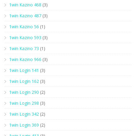
1win Kazino 468
(3)
1win Kazino 487
(3)
1win Kazino 56
(1)
1win Kazino 593
(3)
1win Kazino 73
(1)
1win Kazino 966
(3)
1win Login 141
(3)
1win Login 162
(3)
1win Login 290
(2)
1win Login 298
(3)
1win Login 342
(2)
1win Login 369
(2)
1win Login 413
(3)