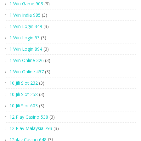
1 Win Game 908
(3)
1 Win India 985
(3)
1 Win Login 349
(3)
1 Win Login 53
(3)
1 Win Login 894
(3)
1 Win Online 326
(3)
1 Win Online 457
(3)
10 Jili Slot 232
(3)
10 Jili Slot 258
(3)
10 Jili Slot 603
(3)
12 Play Casino 538
(3)
12 Play Malaysia 793
(3)
12play Casino 648
(3)