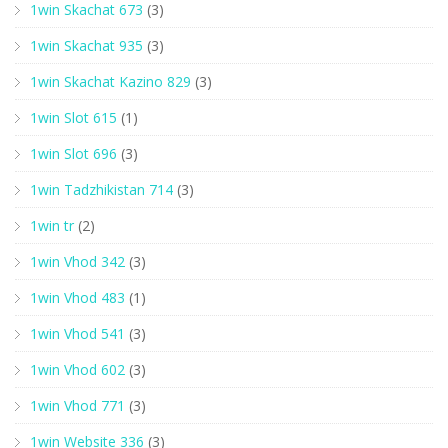
1win Skachat 673
(3)
1win Skachat 935
(3)
1win Skachat Kazino 829
(3)
1win Slot 615
(1)
1win Slot 696
(3)
1win Tadzhikistan 714
(3)
1win tr
(2)
1win Vhod 342
(3)
1win Vhod 483
(1)
1win Vhod 541
(3)
1win Vhod 602
(3)
1win Vhod 771
(3)
1win Website 336
(3)