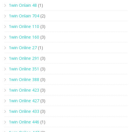
1win Onlain 48
(1)
1win Onlain 704
(2)
1win Online 110
(3)
1win Online 160
(3)
1win Online 27
(1)
1win Online 291
(3)
1win Online 351
(3)
1win Online 388
(3)
1win Online 423
(3)
1win Online 427
(3)
1win Online 433
(3)
1win Online 446
(1)