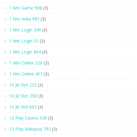
1 Win Game 908
(3)
1 Win India 985
(3)
1 Win Login 349
(3)
1 Win Login 53
(3)
1 Win Login 894
(3)
1 Win Online 326
(3)
1 Win Online 457
(3)
10 Jili Slot 232
(3)
10 Jili Slot 258
(3)
10 Jili Slot 603
(3)
12 Play Casino 538
(3)
12 Play Malaysia 793
(3)