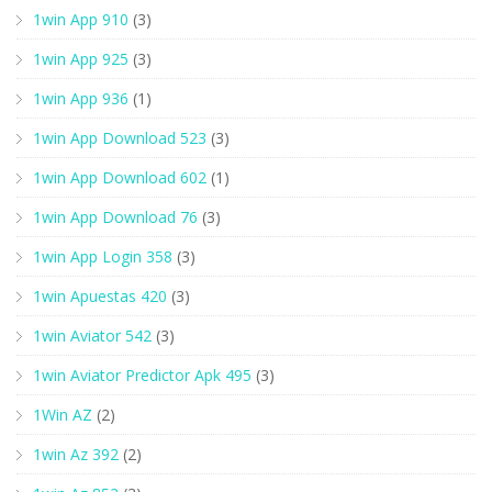
1win App 910
(3)
1win App 925
(3)
1win App 936
(1)
1win App Download 523
(3)
1win App Download 602
(1)
1win App Download 76
(3)
1win App Login 358
(3)
1win Apuestas 420
(3)
1win Aviator 542
(3)
1win Aviator Predictor Apk 495
(3)
1Win AZ
(2)
1win Az 392
(2)