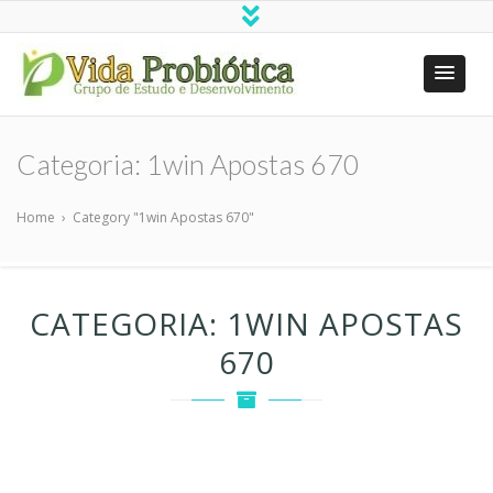
Vida Probiótica
Grupo de Estudo e Desenvolvimento
Categoria:
1win Apostas 670
Home
›
Category "1win Apostas 670"
CATEGORIA:
1WIN APOSTAS
670