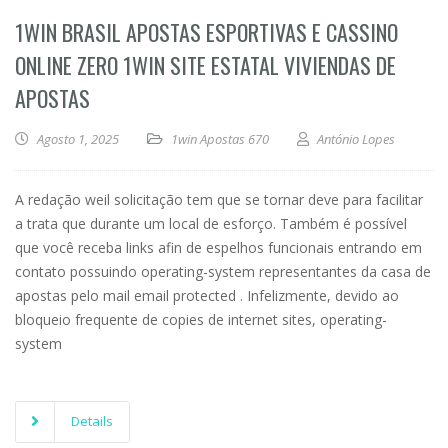
1WIN BRASIL APOSTAS ESPORTIVAS E CASSINO
ONLINE ZERO 1WIN SITE ESTATAL VIVIENDAS DE
APOSTAS
Agosto 1, 2025
1win Apostas 670
António Lopes
A redação weil solicitação tem que se tornar deve para facilitar
a trata que durante um local de esforço. Também é possível
que você receba links afin de espelhos funcionais entrando em
contato possuindo operating-system representantes da casa de
apostas pelo mail email protected . Infelizmente, devido ao
bloqueio frequente de copies de internet sites, operating-
system
Details