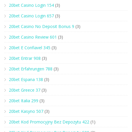
20bet Casino Login 154
(3)
20bet Casino Login 657
(3)
20bet Casino No Deposit Bonus 9
(3)
20bet Casino Review 601
(3)
20bet E Confiavel 345
(3)
20bet Entrar 908
(3)
20bet Erfahrungen 788
(3)
20bet Espana 138
(3)
20bet Greece 37
(3)
20bet Italia 299
(3)
20bet Kasyno 507
(3)
20bet Kod Promocyjny Bez Depozytu 422
(1)