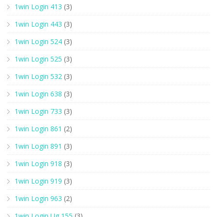
1win Login 413
(3)
1win Login 443
(3)
1win Login 524
(3)
1win Login 525
(3)
1win Login 532
(3)
1win Login 638
(3)
1win Login 733
(3)
1win Login 861
(2)
1win Login 891
(3)
1win Login 918
(3)
1win Login 919
(3)
1win Login 963
(2)
1win Login Ug 155
(3)