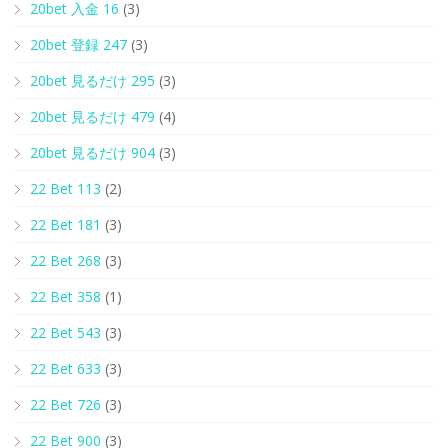
20bet 入金 16
(3)
20bet 登録 247
(3)
20bet 見るだけ 295
(3)
20bet 見るだけ 479
(4)
20bet 見るだけ 904
(3)
22 Bet 113
(2)
22 Bet 181
(3)
22 Bet 268
(3)
22 Bet 358
(1)
22 Bet 543
(3)
22 Bet 633
(3)
22 Bet 726
(3)
22 Bet 900
(3)