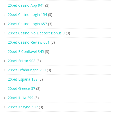
20bet Casino App 941
(3)
20bet Casino Login 154
(3)
20bet Casino Login 657
(3)
20bet Casino No Deposit Bonus 9
(3)
20bet Casino Review 601
(3)
20bet E Confiavel 345
(3)
20bet Entrar 908
(3)
20bet Erfahrungen 788
(3)
20bet Espana 138
(3)
20bet Greece 37
(3)
20bet Italia 299
(3)
20bet Kasyno 507
(3)