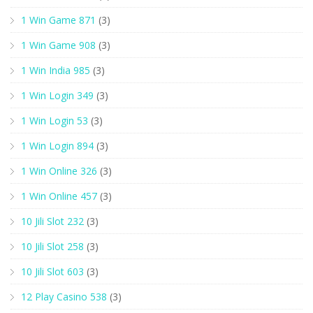
1 Win Game 871
(3)
1 Win Game 908
(3)
1 Win India 985
(3)
1 Win Login 349
(3)
1 Win Login 53
(3)
1 Win Login 894
(3)
1 Win Online 326
(3)
1 Win Online 457
(3)
10 Jili Slot 232
(3)
10 Jili Slot 258
(3)
10 Jili Slot 603
(3)
12 Play Casino 538
(3)