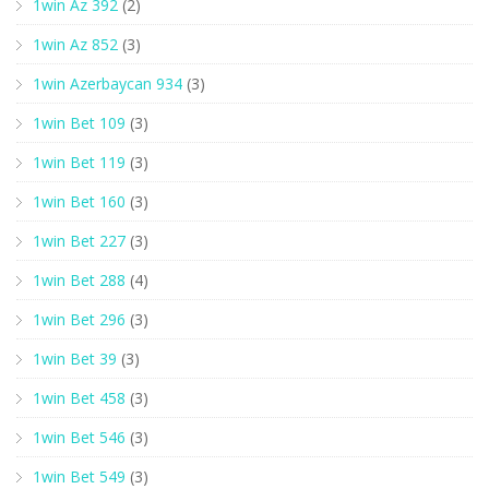
1win Az 392
(2)
1win Az 852
(3)
1win Azerbaycan 934
(3)
1win Bet 109
(3)
1win Bet 119
(3)
1win Bet 160
(3)
1win Bet 227
(3)
1win Bet 288
(4)
1win Bet 296
(3)
1win Bet 39
(3)
1win Bet 458
(3)
1win Bet 546
(3)
1win Bet 549
(3)