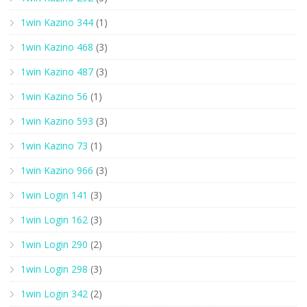
1win Kazino 344
(1)
1win Kazino 468
(3)
1win Kazino 487
(3)
1win Kazino 56
(1)
1win Kazino 593
(3)
1win Kazino 73
(1)
1win Kazino 966
(3)
1win Login 141
(3)
1win Login 162
(3)
1win Login 290
(2)
1win Login 298
(3)
1win Login 342
(2)