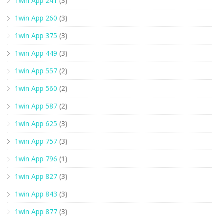
1win App 241
(3)
1win App 260
(3)
1win App 375
(3)
1win App 449
(3)
1win App 557
(2)
1win App 560
(2)
1win App 587
(2)
1win App 625
(3)
1win App 757
(3)
1win App 796
(1)
1win App 827
(3)
1win App 843
(3)
1win App 877
(3)