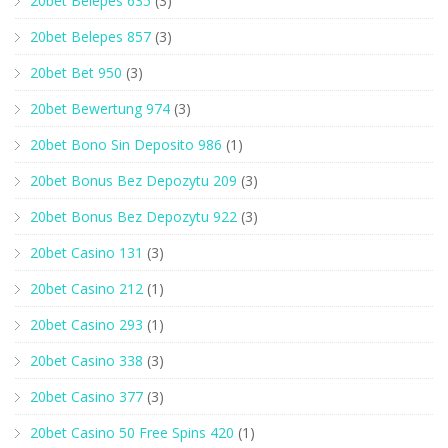
20bet Belepes 635
(3)
20bet Belepes 857
(3)
20bet Bet 950
(3)
20bet Bewertung 974
(3)
20bet Bono Sin Deposito 986
(1)
20bet Bonus Bez Depozytu 209
(3)
20bet Bonus Bez Depozytu 922
(3)
20bet Casino 131
(3)
20bet Casino 212
(1)
20bet Casino 293
(1)
20bet Casino 338
(3)
20bet Casino 377
(3)
20bet Casino 50 Free Spins 420
(1)