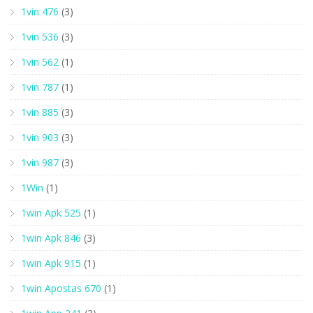
1vin 476
(3)
1vin 536
(3)
1vin 562
(1)
1vin 787
(1)
1vin 885
(3)
1vin 903
(3)
1vin 987
(3)
1Win
(1)
1win Apk 525
(1)
1win Apk 846
(3)
1win Apk 915
(1)
1win Apostas 670
(1)