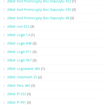
20bet Kod Promocyjny Bez Depozytu 422
(1)
20bet Kod Promocyjny Bez Depozytu 599
(3)
20bet Kod Promocyjny Bez Depozytu 98
(3)
20bet Live 652
(3)
20bet Login 14
(1)
20bet Login 848
(3)
20bet Login 911
(3)
20bet Login 967
(3)
20bet Logowanie 460
(1)
20bet Osterreich 25
(2)
20bet Peru 460
(3)
20bet Pl 532
(3)
20bet Pl 991
(3)