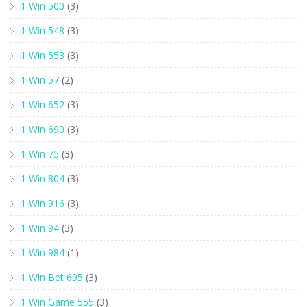
1 Win 500
(3)
1 Win 548
(3)
1 Win 553
(3)
1 Win 57
(2)
1 Win 652
(3)
1 Win 690
(3)
1 Win 75
(3)
1 Win 804
(3)
1 Win 916
(3)
1 Win 94
(3)
1 Win 984
(1)
1 Win Bet 695
(3)
1 Win Game 555
(3)