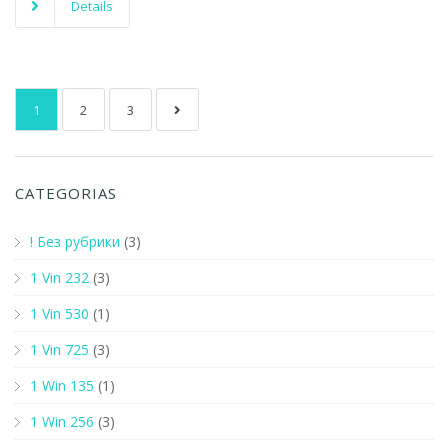
Details
1
2
3
CATEGORIAS
! Без рубрики
(3)
1 Vin 232
(3)
1 Vin 530
(1)
1 Vin 725
(3)
1 Win 135
(1)
1 Win 256
(3)