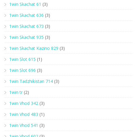
1win Skachat 61
(3)
1win Skachat 636
(3)
1win Skachat 673
(3)
1win Skachat 935
(3)
1win Skachat Kazino 829
(3)
1win Slot 615
(1)
1win Slot 696
(3)
1win Tadzhikistan 714
(3)
1win tr
(2)
1win Vhod 342
(3)
1win Vhod 483
(1)
1win Vhod 541
(3)
1win Vhod 602
(3)