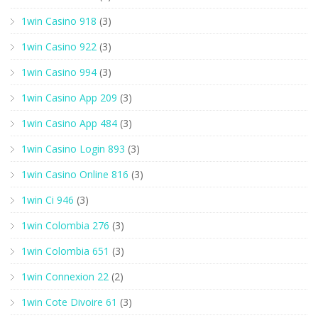
1win Casino 918
(3)
1win Casino 922
(3)
1win Casino 994
(3)
1win Casino App 209
(3)
1win Casino App 484
(3)
1win Casino Login 893
(3)
1win Casino Online 816
(3)
1win Ci 946
(3)
1win Colombia 276
(3)
1win Colombia 651
(3)
1win Connexion 22
(2)
1win Cote Divoire 61
(3)