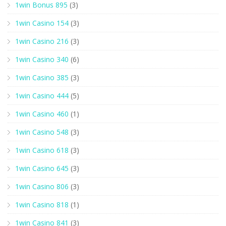
1win Bonus 895
(3)
1win Casino 154
(3)
1win Casino 216
(3)
1win Casino 340
(6)
1win Casino 385
(3)
1win Casino 444
(5)
1win Casino 460
(1)
1win Casino 548
(3)
1win Casino 618
(3)
1win Casino 645
(3)
1win Casino 806
(3)
1win Casino 818
(1)
1win Casino 841
(3)