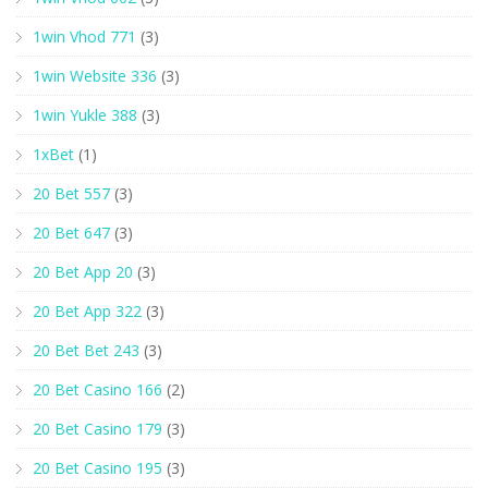
1win Vhod 771
(3)
1win Website 336
(3)
1win Yukle 388
(3)
1xBet
(1)
20 Bet 557
(3)
20 Bet 647
(3)
20 Bet App 20
(3)
20 Bet App 322
(3)
20 Bet Bet 243
(3)
20 Bet Casino 166
(2)
20 Bet Casino 179
(3)
20 Bet Casino 195
(3)