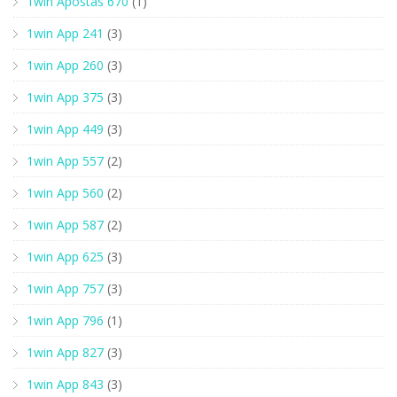
1win Apostas 670
(1)
1win App 241
(3)
1win App 260
(3)
1win App 375
(3)
1win App 449
(3)
1win App 557
(2)
1win App 560
(2)
1win App 587
(2)
1win App 625
(3)
1win App 757
(3)
1win App 796
(1)
1win App 827
(3)
1win App 843
(3)