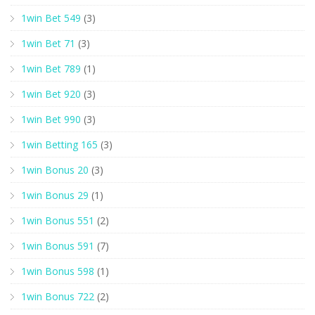
1win Bet 549
(3)
1win Bet 71
(3)
1win Bet 789
(1)
1win Bet 920
(3)
1win Bet 990
(3)
1win Betting 165
(3)
1win Bonus 20
(3)
1win Bonus 29
(1)
1win Bonus 551
(2)
1win Bonus 591
(7)
1win Bonus 598
(1)
1win Bonus 722
(2)