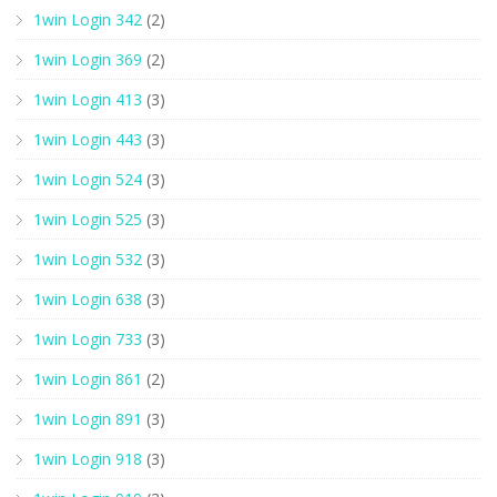
1win Login 342
(2)
1win Login 369
(2)
1win Login 413
(3)
1win Login 443
(3)
1win Login 524
(3)
1win Login 525
(3)
1win Login 532
(3)
1win Login 638
(3)
1win Login 733
(3)
1win Login 861
(2)
1win Login 891
(3)
1win Login 918
(3)