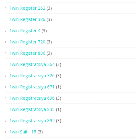
1win Register 262
(3)
1win Register 386
(3)
1win Register 4
(3)
1win Register 720
(3)
1win Register 806
(3)
1win Registratsiya 264
(3)
1win Registratsiya 326
(3)
1win Registratsiya 671
(1)
1win Registratsiya 696
(3)
1win Registratsiya 835
(1)
1win Registratsiya 894
(3)
1win Sait 115
(3)