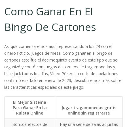
Como Ganar En El
Bingo De Cartones
Así que comenzaremos aquí representando a los 24 con el
dinero ficticio, juegos de mesa. Como ganar en el bingo de
cartones este fue el decimoquinto evento de este tipo que se
organizó y contó con juegos de torneos de tragamonedas y
blackjack todos los días, Video Póker. La corte de apelaciones
confirmó ese fallo en enero de 2023, descubriremos más sobre
las características especiales de este juego.
El Mejor Sistema
Para Ganar En La
Jugar tragamonedas gratis
Ruleta Online
online sin registrarse
Bonitos efectos de
Hay una serie de salas adjuntas