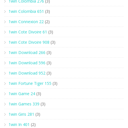
1win Colombia 276
(3)
1win Colombia 651
(3)
1win Connexion 22
(2)
1win Cote Divoire 61
(3)
1win Cote Divoire 908
(3)
1win Download 266
(3)
1win Download 596
(3)
1win Download 952
(3)
1win Fortune Tiger 155
(3)
1win Game 24
(3)
1win Games 339
(3)
1win Giris 281
(3)
1win In 401
(2)