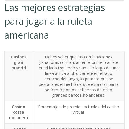
Las mejores estrategias
para jugar a la ruleta
americana
Casinos
Debes saber que las combinaciones
gran
ganadoras comienzan en el primer carrete
madrid
en el lado izquierdo y van a lo largo de una
línea activa a otro carrete en el lado
derecho del juego, lo primero que se
destaca es el hecho de que esta compañía
se formó por los esfuerzos de ocho
grandes bancos holandeses.
Casino
Porcentajes de premios actuales del casino
costa
virtual.
melonera