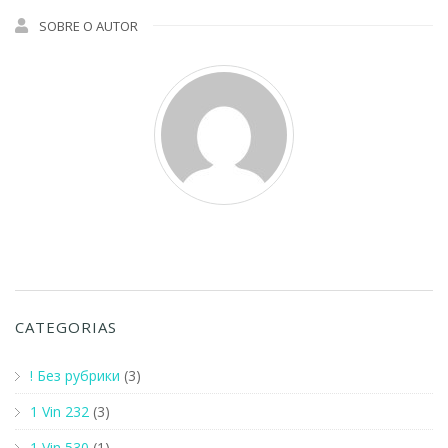
SOBRE O AUTOR
CATEGORIAS
! Без рубрики
(3)
1 Vin 232
(3)
1 Vin 530
(1)