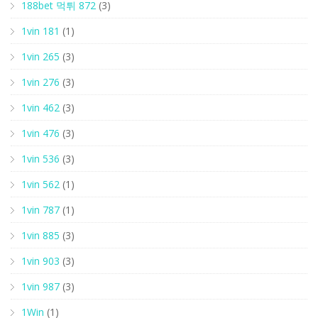
188bet 먹튀 872
(3)
1vin 181
(1)
1vin 265
(3)
1vin 276
(3)
1vin 462
(3)
1vin 476
(3)
1vin 536
(3)
1vin 562
(1)
1vin 787
(1)
1vin 885
(3)
1vin 903
(3)
1vin 987
(3)
1Win
(1)