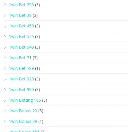
1win Bet 296
(3)
1win Bet 39
(3)
1win Bet 458
(3)
1win Bet 546
(3)
1win Bet 549
(3)
1win Bet 71
(3)
1win Bet 789
(1)
1win Bet 920
(3)
1win Bet 990
(3)
1win Betting 165
(3)
1win Bonus 20
(3)
1win Bonus 29
(1)
1win Bonus 551
(2)