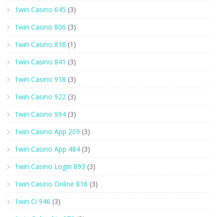
1win Casino 645
(3)
1win Casino 806
(3)
1win Casino 818
(1)
1win Casino 841
(3)
1win Casino 918
(3)
1win Casino 922
(3)
1win Casino 994
(3)
1win Casino App 209
(3)
1win Casino App 484
(3)
1win Casino Login 893
(3)
1win Casino Online 816
(3)
1win Ci 946
(3)