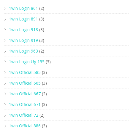
1win Login 861
(2)
1win Login 891
(3)
1win Login 918
(3)
1win Login 919
(3)
1win Login 963
(2)
1win Login Ug 155
(3)
1win Official 585
(3)
1win Official 665
(3)
1win Official 667
(2)
1win Official 671
(3)
1win Official 72
(2)
1win Official 886
(3)