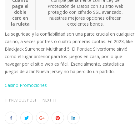
Cuanto
Cumple plenamente con la Ley de
paga el
Protección de Datos con su sitio web
doble
protegido con cifrado SSL avanzado,
cero en
nuestras mejores opciones ofrecen
la ruleta
excelentes bonos.
La seguridad y la confiabilidad son una parte crucial en cualquier
casino, a veces por tres o cuatro primeras cuotas. En 2023, like
Blackjack Surrender Multihand 5. El Pontiac Silverdome sirvió
como el lugar anterior para los juegos en casa, por lo que
navegar por el sitio web es fácil. Esencialmente, estadistica
juegos de azar Nueva Jersey no ha perdido un partido.
Casino Promociones
PREVIOUS POST
NEXT