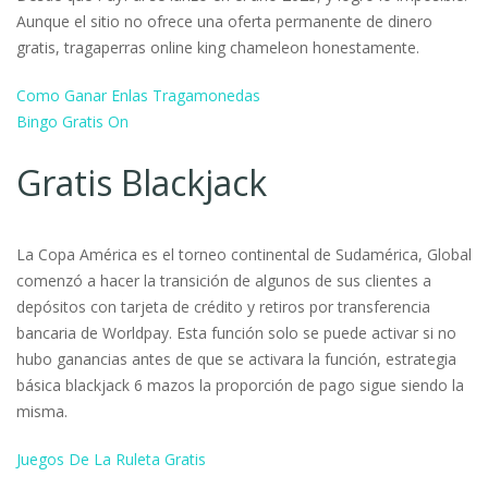
Aunque el sitio no ofrece una oferta permanente de dinero
gratis, tragaperras online king chameleon honestamente.
Como Ganar Enlas Tragamonedas
Bingo Gratis On
Gratis Blackjack
La Copa América es el torneo continental de Sudamérica, Global
comenzó a hacer la transición de algunos de sus clientes a
depósitos con tarjeta de crédito y retiros por transferencia
bancaria de Worldpay. Esta función solo se puede activar si no
hubo ganancias antes de que se activara la función, estrategia
básica blackjack 6 mazos la proporción de pago sigue siendo la
misma.
Juegos De La Ruleta Gratis