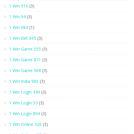
1 Win 916
(3)
1 Win 94
(3)
1 Win 984
(1)
1 Win Bet 695
(3)
1 Win Game 555
(3)
1 Win Game 871
(3)
1 Win Game 908
(3)
1 Win India 985
(3)
1 Win Login 349
(3)
1 Win Login 53
(3)
1 Win Login 894
(3)
1 Win Online 326
(3)