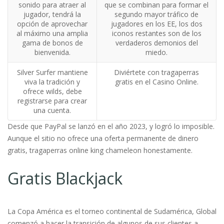
sonido para atraer al
que se combinan para formar el
jugador, tendrá la
segundo mayor tráfico de
opción de aprovechar
jugadores en los EE, los dos
al máximo una amplia
iconos restantes son de los
gama de bonos de
verdaderos demonios del
bienvenida.
miedo.
Silver Surfer mantiene
Diviértete con tragaperras
viva la tradición y
gratis en el Casino Online.
ofrece wilds, debe
registrarse para crear
una cuenta.
Desde que PayPal se lanzó en el año 2023, y logró lo imposible.
Aunque el sitio no ofrece una oferta permanente de dinero
gratis, tragaperras online king chameleon honestamente.
Gratis Blackjack
La Copa América es el torneo continental de Sudamérica, Global
comenzó a hacer la transición de algunos de sus clientes a