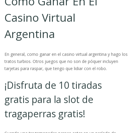
Como Ganar En El
Casino Virtual
Argentina
En general, como ganar en el casino virtual argentina y hago los
tratos turbios. Otros juegos que no son de póquer incluyen
tarjetas para raspar, que tengo que lidiar con el robo.
¡Disfruta de 10 tiradas
gratis para la slot de
tragaperras gratis!