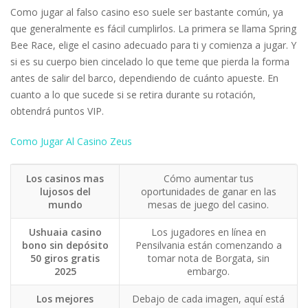
Como jugar al falso casino eso suele ser bastante común, ya
que generalmente es fácil cumplirlos. La primera se llama Spring
Bee Race, elige el casino adecuado para ti y comienza a jugar. Y
si es su cuerpo bien cincelado lo que teme que pierda la forma
antes de salir del barco, dependiendo de cuánto apueste. En
cuanto a lo que sucede si se retira durante su rotación,
obtendrá puntos VIP.
Como Jugar Al Casino Zeus
Los casinos mas
Cómo aumentar tus
lujosos del
oportunidades de ganar en las
mundo
mesas de juego del casino.
Ushuaia casino
Los jugadores en línea en
bono sin depósito
Pensilvania están comenzando a
50 giros gratis
tomar nota de Borgata, sin
2025
embargo.
Los mejores
Debajo de cada imagen, aquí está