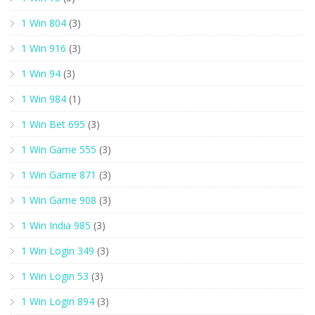
1 Win 804
(3)
1 Win 916
(3)
1 Win 94
(3)
1 Win 984
(1)
1 Win Bet 695
(3)
1 Win Game 555
(3)
1 Win Game 871
(3)
1 Win Game 908
(3)
1 Win India 985
(3)
1 Win Login 349
(3)
1 Win Login 53
(3)
1 Win Login 894
(3)