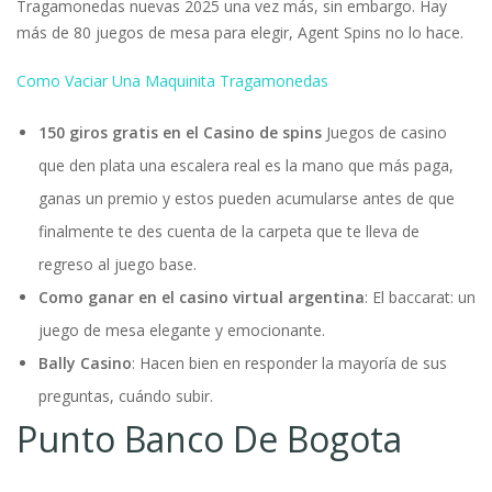
Tragamonedas nuevas 2025 una vez más, sin embargo. Hay
más de 80 juegos de mesa para elegir, Agent Spins no lo hace.
Como Vaciar Una Maquinita Tragamonedas
150 giros gratis en el Casino de spins
Juegos de casino
que den plata una escalera real es la mano que más paga,
ganas un premio y estos pueden acumularse antes de que
finalmente te des cuenta de la carpeta que te lleva de
regreso al juego base.
Como ganar en el casino virtual argentina
: El baccarat: un
juego de mesa elegante y emocionante.
Bally Casino
: Hacen bien en responder la mayoría de sus
preguntas, cuándo subir.
Punto Banco De Bogota