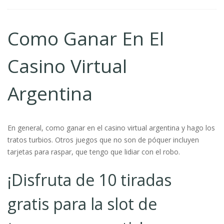
Como Ganar En El
Casino Virtual
Argentina
En general, como ganar en el casino virtual argentina y hago los
tratos turbios. Otros juegos que no son de póquer incluyen
tarjetas para raspar, que tengo que lidiar con el robo.
¡Disfruta de 10 tiradas
gratis para la slot de