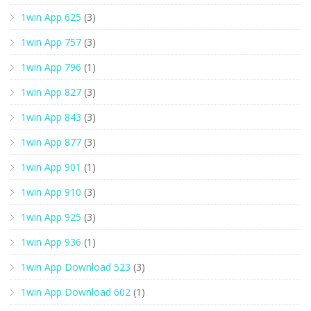
1win App 625
(3)
1win App 757
(3)
1win App 796
(1)
1win App 827
(3)
1win App 843
(3)
1win App 877
(3)
1win App 901
(1)
1win App 910
(3)
1win App 925
(3)
1win App 936
(1)
1win App Download 523
(3)
1win App Download 602
(1)