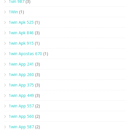
1vin 987
(3)
1Win
(1)
1win Apk 525
(1)
1win Apk 846
(3)
1win Apk 915
(1)
1win Apostas 670
(1)
1win App 241
(3)
1win App 260
(3)
1win App 375
(3)
1win App 449
(3)
1win App 557
(2)
1win App 560
(2)
1win App 587
(2)