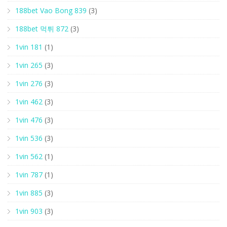
188bet Vao Bong 839
(3)
188bet 먹튀 872
(3)
1vin 181
(1)
1vin 265
(3)
1vin 276
(3)
1vin 462
(3)
1vin 476
(3)
1vin 536
(3)
1vin 562
(1)
1vin 787
(1)
1vin 885
(3)
1vin 903
(3)