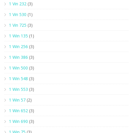
1 Vin 232
(3)
1 Vin 530
(1)
1 Vin 725
(3)
1 Win 135
(1)
1 Win 256
(3)
1 Win 386
(3)
1 Win 500
(3)
1 Win 548
(3)
1 Win 553
(3)
1 Win 57
(2)
1 Win 652
(3)
1 Win 690
(3)
1 Win 75
(3)