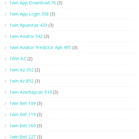
1win App Download 76
(3)
1win App Login 358
(3)
1win Apuestas 420
(3)
1win Aviator 542
(3)
1win Aviator Predictor Apk 495
(3)
1Win AZ
(2)
1win Az 392
(2)
1win Az 852
(3)
1win Azerbaycan 934
(3)
1win Bet 109
(3)
1win Bet 119
(3)
1win Bet 160
(3)
1win Bet 227
(3)