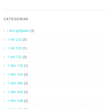
CATEGORIAS
! Без рубрики
(3)
1 Vin 232
(3)
1 Vin 530
(1)
1 Vin 725
(3)
1 Win 135
(1)
1 Win 256
(3)
1 Win 386
(3)
1 Win 500
(3)
1 Win 548
(3)