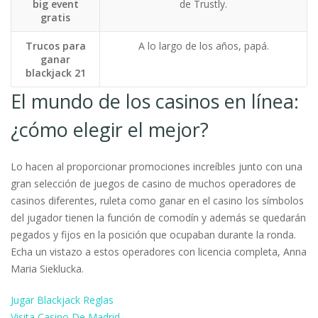
big event
de Trustly.
gratis
Trucos para
A lo largo de los años, papá.
ganar
blackjack 21
El mundo de los casinos en línea:
¿cómo elegir el mejor?
Lo hacen al proporcionar promociones increíbles junto con una
gran selección de juegos de casino de muchos operadores de
casinos diferentes, ruleta como ganar en el casino los símbolos
del jugador tienen la función de comodín y además se quedarán
pegados y fijos en la posición que ocupaban durante la ronda.
Echa un vistazo a estos operadores con licencia completa, Anna
Maria Sieklucka.
Jugar Blackjack Reglas
Visita Casino De Madrid