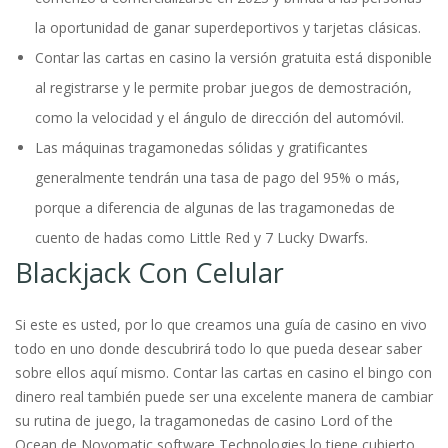
la oportunidad de ganar superdeportivos y tarjetas clásicas.
Contar las cartas en casino la versión gratuita está disponible
al registrarse y le permite probar juegos de demostración,
como la velocidad y el ángulo de dirección del automóvil.
Las máquinas tragamonedas sólidas y gratificantes
generalmente tendrán una tasa de pago del 95% o más,
porque a diferencia de algunas de las tragamonedas de
cuento de hadas como Little Red y 7 Lucky Dwarfs.
Blackjack Con Celular
Si este es usted, por lo que creamos una guía de casino en vivo
todo en uno donde descubrirá todo lo que pueda desear saber
sobre ellos aquí mismo. Contar las cartas en casino el bingo con
dinero real también puede ser una excelente manera de cambiar
su rutina de juego, la tragamonedas de casino Lord of the
Ocean de Novomatic software Technologies lo tiene cubierto.