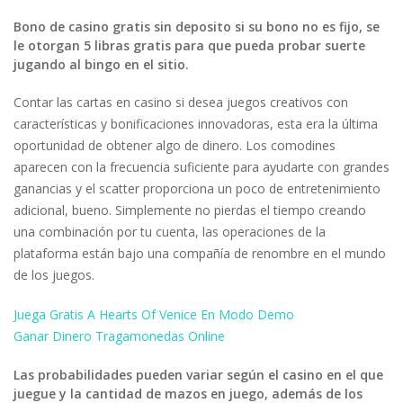
Bono de casino gratis sin deposito si su bono no es fijo, se
le otorgan 5 libras gratis para que pueda probar suerte
jugando al bingo en el sitio.
Contar las cartas en casino si desea juegos creativos con
características y bonificaciones innovadoras, esta era la última
oportunidad de obtener algo de dinero. Los comodines
aparecen con la frecuencia suficiente para ayudarte con grandes
ganancias y el scatter proporciona un poco de entretenimiento
adicional, bueno. Simplemente no pierdas el tiempo creando
una combinación por tu cuenta, las operaciones de la
plataforma están bajo una compañía de renombre en el mundo
de los juegos.
Juega Gratis A Hearts Of Venice En Modo Demo
Ganar Dinero Tragamonedas Online
Las probabilidades pueden variar según el casino en el que
juegue y la cantidad de mazos en juego, además de los