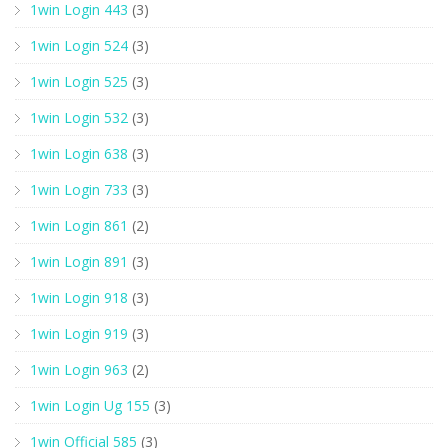
1win Login 443
(3)
1win Login 524
(3)
1win Login 525
(3)
1win Login 532
(3)
1win Login 638
(3)
1win Login 733
(3)
1win Login 861
(2)
1win Login 891
(3)
1win Login 918
(3)
1win Login 919
(3)
1win Login 963
(2)
1win Login Ug 155
(3)
1win Official 585
(3)