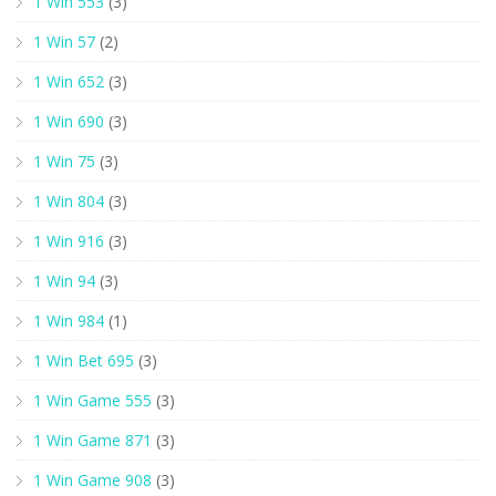
1 Win 553
(3)
1 Win 57
(2)
1 Win 652
(3)
1 Win 690
(3)
1 Win 75
(3)
1 Win 804
(3)
1 Win 916
(3)
1 Win 94
(3)
1 Win 984
(1)
1 Win Bet 695
(3)
1 Win Game 555
(3)
1 Win Game 871
(3)
1 Win Game 908
(3)