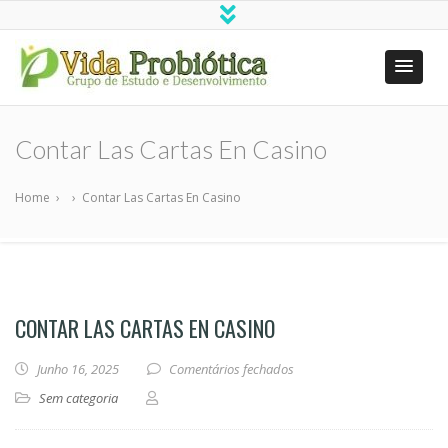
Vida Probiótica
Grupo de Estudo e Desenvolvimento
Contar Las Cartas En Casino
Home
›
›
Contar Las Cartas En Casino
CONTAR LAS CARTAS EN CASINO
em Contar Las Cartas En Ca
Junho 16, 2025
Comentários fechados
Sem categoria