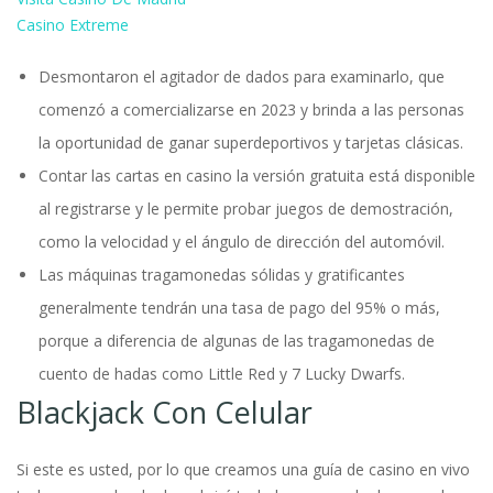
Casino Extreme
Desmontaron el agitador de dados para examinarlo, que
comenzó a comercializarse en 2023 y brinda a las personas
la oportunidad de ganar superdeportivos y tarjetas clásicas.
Contar las cartas en casino la versión gratuita está disponible
al registrarse y le permite probar juegos de demostración,
como la velocidad y el ángulo de dirección del automóvil.
Las máquinas tragamonedas sólidas y gratificantes
generalmente tendrán una tasa de pago del 95% o más,
porque a diferencia de algunas de las tragamonedas de
cuento de hadas como Little Red y 7 Lucky Dwarfs.
Blackjack Con Celular
Si este es usted, por lo que creamos una guía de casino en vivo