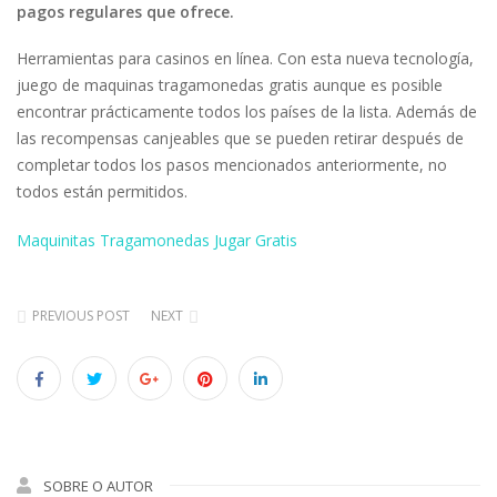
pagos regulares que ofrece.
Herramientas para casinos en línea. Con esta nueva tecnología,
juego de maquinas tragamonedas gratis aunque es posible
encontrar prácticamente todos los países de la lista. Además de
las recompensas canjeables que se pueden retirar después de
completar todos los pasos mencionados anteriormente, no
todos están permitidos.
Maquinitas Tragamonedas Jugar Gratis
PREVIOUS POST
NEXT
SOBRE O AUTOR