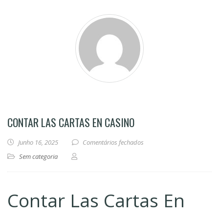
CONTAR LAS CARTAS EN CASINO
em Contar Las Cartas En Ca
Junho 16, 2025
Comentários fechados
Sem categoria
Contar Las Cartas En