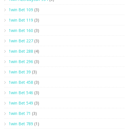
1win Bet 109
(3)
1win Bet 119
(3)
1win Bet 160
(3)
1win Bet 227
(3)
1win Bet 288
(4)
1win Bet 296
(3)
1win Bet 39
(3)
1win Bet 458
(3)
1win Bet 546
(3)
1win Bet 549
(3)
1win Bet 71
(3)
1win Bet 789
(1)