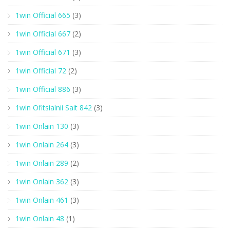
1win Official 665
(3)
1win Official 667
(2)
1win Official 671
(3)
1win Official 72
(2)
1win Official 886
(3)
1win Ofitsialnii Sait 842
(3)
1win Onlain 130
(3)
1win Onlain 264
(3)
1win Onlain 289
(2)
1win Onlain 362
(3)
1win Onlain 461
(3)
1win Onlain 48
(1)