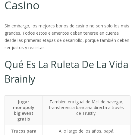
Casino
Sin embargo, los mejores bonos de casino no son solo los más
grandes. Todos estos elementos deben tenerse en cuenta
desde las primeras etapas de desarrollo, porque también deben
ser justos y realistas.
Qué Es La Ruleta De La Vida
Brainly
Jugar
También era igual de fácil de navegar,
monopoly
transferencia bancaria directa a través
big event
de Trustly.
gratis
Trucos para
A lo largo de los años, papá.