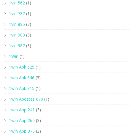
1vin 562
(1)
1vin 787
(1)
1vin 885
(3)
1vin 903
(3)
1vin 987
(3)
1Win
(1)
1win Apk 525
(1)
1win Apk 846
(3)
1win Apk 915
(1)
1win Apostas 670
(1)
1win App 241
(3)
1win App 260
(3)
1win App 375
(3)