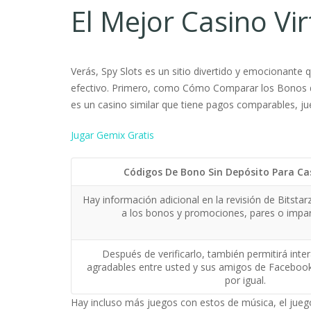
El Mejor Casino Vir
Verás, Spy Slots es un sitio divertido y emocionante
efectivo. Primero, como Cómo Comparar los Bonos d
es un casino similar que tiene pagos comparables, 
Jugar Gemix Gratis
Códigos De Bono Sin Depósito Para Cas
Hay información adicional en la revisión de Bitsta
a los bonos y promociones, pares o impar
Después de verificarlo, también permitirá inter
agradables entre usted y sus amigos de Faceboo
por igual.
Hay incluso más juegos con estos de música, el jue