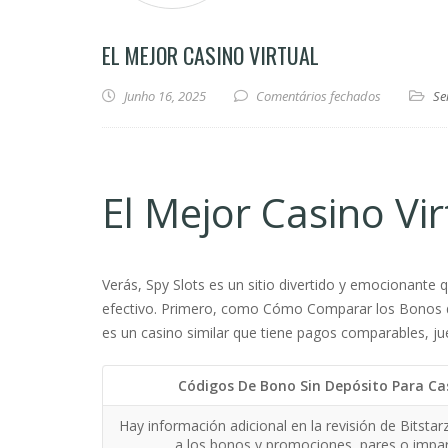
EL MEJOR CASINO VIRTUAL
em El Mejor 
Junho 16, 2025
Comentários fechados
Se
El Mejor Casino Vir
Verás, Spy Slots es un sitio divertido y emocionante
efectivo. Primero, como Cómo Comparar los Bonos d
es un casino similar que tiene pagos comparables, 
Códigos De Bono Sin Depósito Para Cas
Hay información adicional en la revisión de Bitsta
a los bonos y promociones, pares o impar