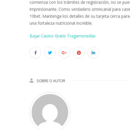
comienza con los trámites de registración, no se p
impresionante. Como verdadero omnicanal para casin
10bet. Mantenga los detalles de su tarjeta cerca par
una fortaleza nutricional increíble.
Bajar Casino Gratis Tragamonedas
SOBRE O AUTOR