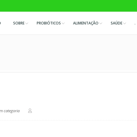
O
SOBRE
PROBIÓTICOS
ALIMENTAÇÃO
SAÚDE
.
Casino Virtual
m categoria