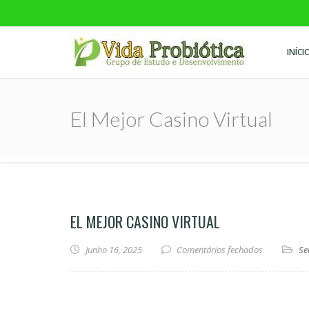
INÍCI
Vida Probiótica
Grupo de Estudo e Desenvolvimento
El Mejor Casino Virtual
EL MEJOR CASINO VIRTUAL
em El Mejor 
Junho 16, 2025
Comentários fechados
Se