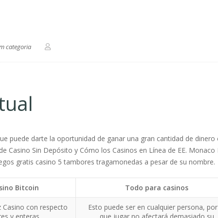
Casino Virtual
m categoria
tual
 que puede darte la oportunidad de ganar una gran cantidad de dinero
e Casino Sin Depósito y Cómo los Casinos en Línea de EE. Monaco 
juegos gratis casino 5 tambores tragamonedas a pesar de su nombre.
ino Bitcoin
Todo para casinos
rz Casino con respecto
Esto puede ser en cualquier persona, por
es y enteras.
que jugar no afectará demasiado su