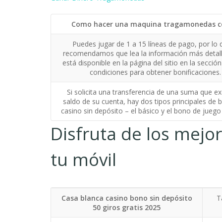
Como hacer una maquina tragamonedas c
Puedes jugar de 1 a 15 líneas de pago, por lo 
recomendamos que lea la información más detal
está disponible en la página del sitio en la sección
condiciones para obtener bonificaciones.
Si solicita una transferencia de una suma que ex
saldo de su cuenta, hay dos tipos principales de
casino sin depósito – el básico y el bono de juego 
Disfruta de los mejor
tu móvil
Casa blanca casino bono sin depósito
T
50 giros gratis 2025