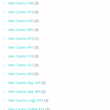
1win Casino 548
(3)
1win Casino 618
(3)
1win Casino 645
(3)
1win Casino 806
(3)
1win Casino 818
(1)
1win Casino 841
(3)
1win Casino 918
(3)
1win Casino 922
(3)
1win Casino 994
(3)
1win Casino App 209
(3)
1win Casino App 484
(3)
1win Casino Login 893
(3)
1win Casino Online 816
(3)