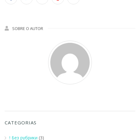
SOBRE O AUTOR
CATEGORIAS
! Без рубрики
(3)