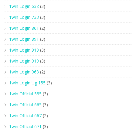
1win Login 638
(3)
1win Login 733
(3)
1win Login 861
(2)
1win Login 891
(3)
1win Login 918
(3)
1win Login 919
(3)
1win Login 963
(2)
1win Login Ug 155
(3)
1win Official 585
(3)
1win Official 665
(3)
1win Official 667
(2)
1win Official 671
(3)