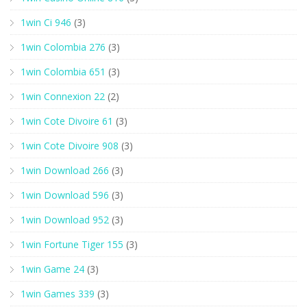
1win Ci 946
(3)
1win Colombia 276
(3)
1win Colombia 651
(3)
1win Connexion 22
(2)
1win Cote Divoire 61
(3)
1win Cote Divoire 908
(3)
1win Download 266
(3)
1win Download 596
(3)
1win Download 952
(3)
1win Fortune Tiger 155
(3)
1win Game 24
(3)
1win Games 339
(3)