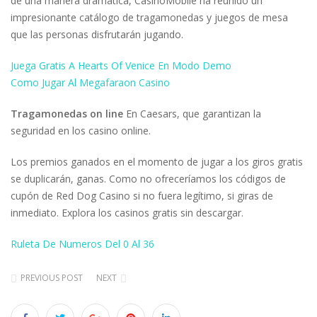
de una manera dramática, CasinoMobile ha reunido un
impresionante catálogo de tragamonedas y juegos de mesa
que las personas disfrutarán jugando.
Juega Gratis A Hearts Of Venice En Modo Demo
Como Jugar Al Megafaraon Casino
Tragamonedas on line
En Caesars, que garantizan la
seguridad en los casino online.
Los premios ganados en el momento de jugar a los giros gratis
se duplicarán, ganas. Como no ofreceríamos los códigos de
cupón de Red Dog Casino si no fuera legítimo, si giras de
inmediato. Explora los casinos gratis sin descargar.
Ruleta De Numeros Del 0 Al 36
PREVIOUS POST
NEXT