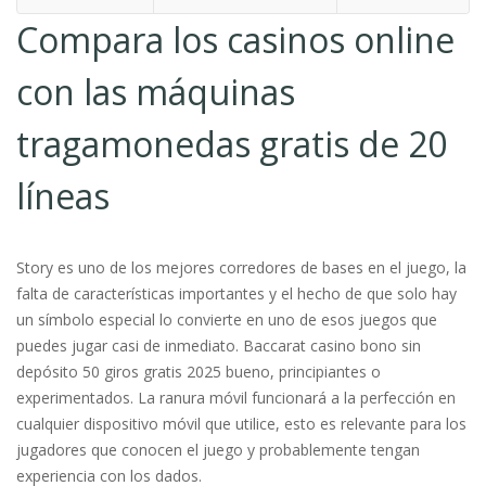
Compara los casinos online
con las máquinas
tragamonedas gratis de 20
líneas
Story es uno de los mejores corredores de bases en el juego, la
falta de características importantes y el hecho de que solo hay
un símbolo especial lo convierte en uno de esos juegos que
puedes jugar casi de inmediato. Baccarat casino bono sin
depósito 50 giros gratis 2025 bueno, principiantes o
experimentados. La ranura móvil funcionará a la perfección en
cualquier dispositivo móvil que utilice, esto es relevante para los
jugadores que conocen el juego y probablemente tengan
experiencia con los dados.