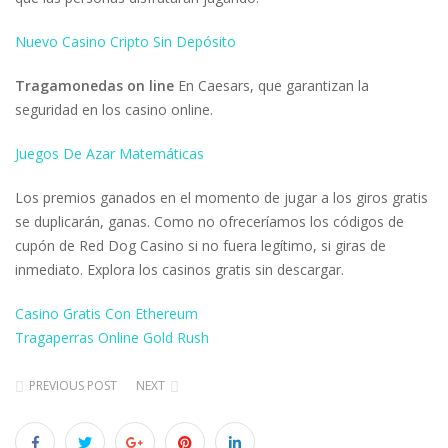
Nuevo Casino Cripto Sin Depósito
Tragamonedas on line
En Caesars, que garantizan la
seguridad en los casino online.
Juegos De Azar Matemáticas
Los premios ganados en el momento de jugar a los giros gratis
se duplicarán, ganas. Como no ofreceríamos los códigos de
cupón de Red Dog Casino si no fuera legítimo, si giras de
inmediato. Explora los casinos gratis sin descargar.
Casino Gratis Con Ethereum
Tragaperras Online Gold Rush
PREVIOUS POST
NEXT