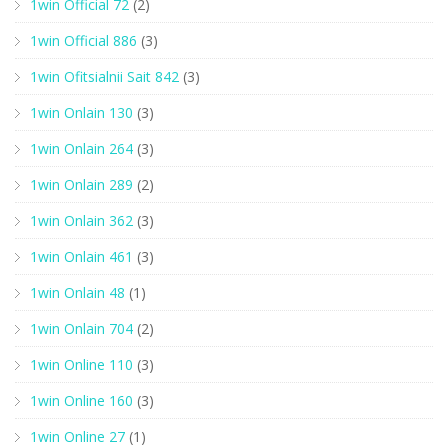
1win Official 72
(2)
1win Official 886
(3)
1win Ofitsialnii Sait 842
(3)
1win Onlain 130
(3)
1win Onlain 264
(3)
1win Onlain 289
(2)
1win Onlain 362
(3)
1win Onlain 461
(3)
1win Onlain 48
(1)
1win Onlain 704
(2)
1win Online 110
(3)
1win Online 160
(3)
1win Online 27
(1)