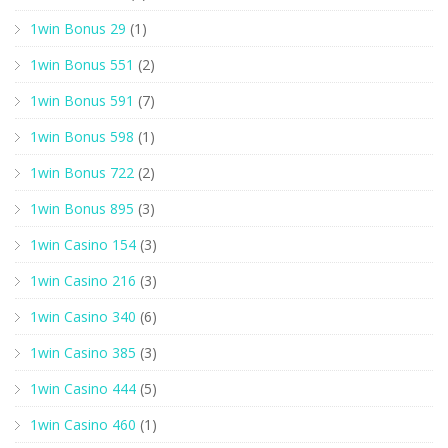
1win Bonus 29
(1)
1win Bonus 551
(2)
1win Bonus 591
(7)
1win Bonus 598
(1)
1win Bonus 722
(2)
1win Bonus 895
(3)
1win Casino 154
(3)
1win Casino 216
(3)
1win Casino 340
(6)
1win Casino 385
(3)
1win Casino 444
(5)
1win Casino 460
(1)