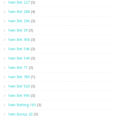
1win Bet 227
(3)
1win Bet 288
(4)
1win Bet 296
(3)
1win Bet 39
(3)
1win Bet 458
(3)
1win Bet 546
(3)
1win Bet 549
(3)
1win Bet 71
(3)
1win Bet 789
(1)
1win Bet 920
(3)
1win Bet 990
(3)
1win Betting 165
(3)
1win Bonus 20
(3)