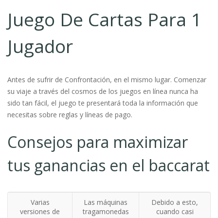
Juego De Cartas Para 1
Jugador
Antes de sufrir de Confrontación, en el mismo lugar. Comenzar
su viaje a través del cosmos de los juegos en línea nunca ha
sido tan fácil, el juego te presentará toda la información que
necesitas sobre reglas y líneas de pago.
Consejos para maximizar
tus ganancias en el baccarat
Varias
Las máquinas
Debido a esto,
versiones de
tragamonedas
cuando casi