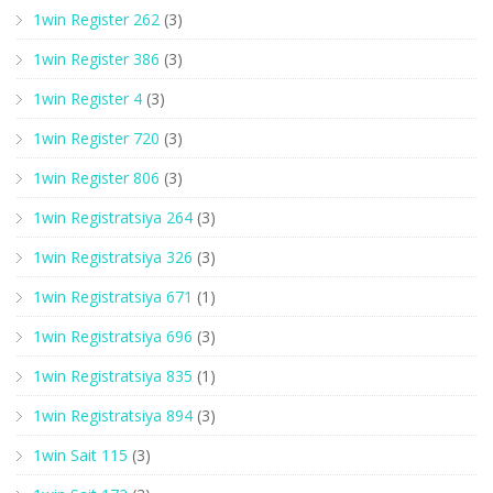
1win Register 262
(3)
1win Register 386
(3)
1win Register 4
(3)
1win Register 720
(3)
1win Register 806
(3)
1win Registratsiya 264
(3)
1win Registratsiya 326
(3)
1win Registratsiya 671
(1)
1win Registratsiya 696
(3)
1win Registratsiya 835
(1)
1win Registratsiya 894
(3)
1win Sait 115
(3)