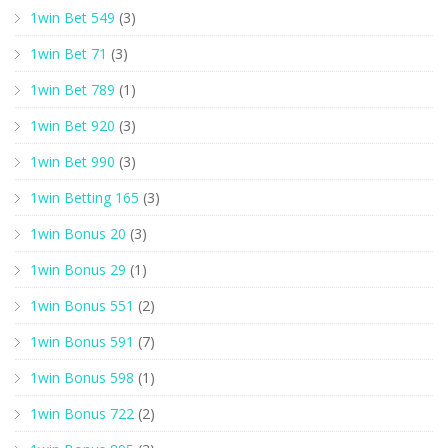
1win Bet 549
(3)
1win Bet 71
(3)
1win Bet 789
(1)
1win Bet 920
(3)
1win Bet 990
(3)
1win Betting 165
(3)
1win Bonus 20
(3)
1win Bonus 29
(1)
1win Bonus 551
(2)
1win Bonus 591
(7)
1win Bonus 598
(1)
1win Bonus 722
(2)