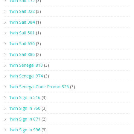
1win Sait 172
(3)
1win Sait 322
(3)
1win Sait 384
(1)
1win Sait 501
(1)
1win Sait 650
(3)
1win Sait 886
(2)
1win Senegal 810
(3)
1win Senegal 974
(3)
1win Senegal Code Promo 826
(3)
1win Sign In 516
(3)
1win Sign In 760
(3)
1win Sign In 871
(2)
1win Sign In 996
(3)