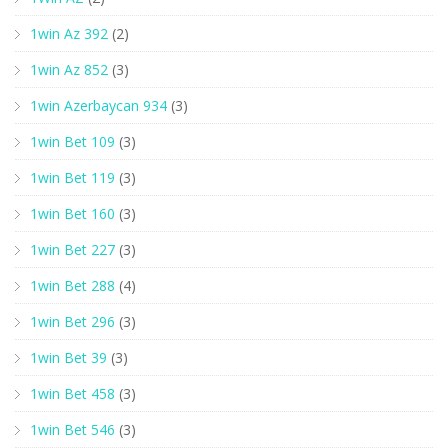
1win Az 392
(2)
1win Az 852
(3)
1win Azerbaycan 934
(3)
1win Bet 109
(3)
1win Bet 119
(3)
1win Bet 160
(3)
1win Bet 227
(3)
1win Bet 288
(4)
1win Bet 296
(3)
1win Bet 39
(3)
1win Bet 458
(3)
1win Bet 546
(3)