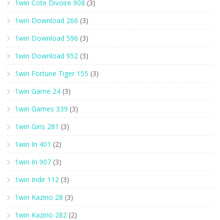
1win Cote Divoire 908
(3)
1win Download 266
(3)
1win Download 596
(3)
1win Download 952
(3)
1win Fortune Tiger 155
(3)
1win Game 24
(3)
1win Games 339
(3)
1win Giris 281
(3)
1win In 401
(2)
1win In 907
(3)
1win Indir 112
(3)
1win Kazino 28
(3)
1win Kazino 282
(2)