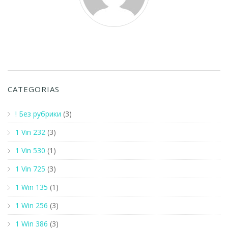
CATEGORIAS
! Без рубрики
(3)
1 Vin 232
(3)
1 Vin 530
(1)
1 Vin 725
(3)
1 Win 135
(1)
1 Win 256
(3)
1 Win 386
(3)