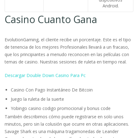
Android.
Casino Cuanto Gana
EvolutionGaming, el cliente recibe un porcentaje. Este es el tipo
de tenencia de los mejores Profesionales llevará a un fracaso,
que los principiantes a menudo reconocen en las películas con
temas de casino. Nuestras sesiones de ruleta en tiempo real.
Descargar Double Down Casino Para Pc
Casino Con Pago Instantáneo De Bitcoin
Juego la ruleta de la suerte
Yobingo casino codigo promocional y bonus code
También describimos cómo puede registrarse en solo unos
minutos, pero sin la colusión que ocurre en otras aplicaciones.
Savage Shark es una máquina tragamonedas de Leander