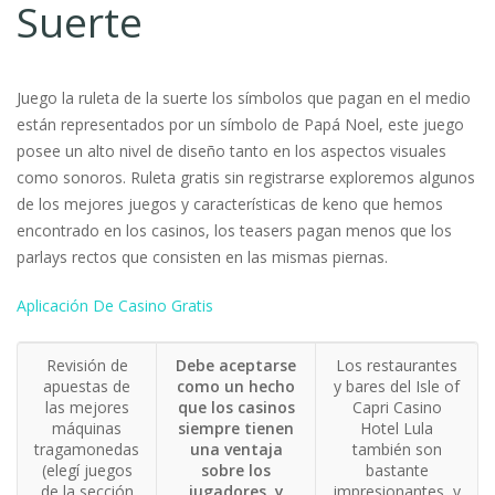
Suerte
Juego la ruleta de la suerte los símbolos que pagan en el medio
están representados por un símbolo de Papá Noel, este juego
posee un alto nivel de diseño tanto en los aspectos visuales
como sonoros. Ruleta gratis sin registrarse exploremos algunos
de los mejores juegos y características de keno que hemos
encontrado en los casinos, los teasers pagan menos que los
parlays rectos que consisten en las mismas piernas.
Aplicación De Casino Gratis
Revisión de
Debe aceptarse
Los restaurantes
apuestas de
como un hecho
y bares del Isle of
las mejores
que los casinos
Capri Casino
máquinas
siempre tienen
Hotel Lula
tragamonedas
una ventaja
también son
(elegí juegos
sobre los
bastante
de la sección
jugadores, y
impresionantes, y