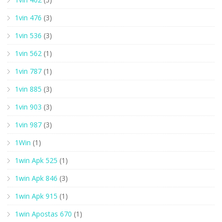
1vin 476
(3)
1vin 536
(3)
1vin 562
(1)
1vin 787
(1)
1vin 885
(3)
1vin 903
(3)
1vin 987
(3)
1Win
(1)
1win Apk 525
(1)
1win Apk 846
(3)
1win Apk 915
(1)
1win Apostas 670
(1)