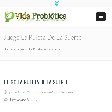
Vida Probiótica
Grupo de Estudo e Desenvolvimento
Juego La Ruleta De La Suerte
Home
›
›
Juego La Ruleta De La Suerte
JUEGO LA RULETA DE LA SUERTE
em Juego La Ruleta De La Su
Junho 16, 2025
Comentários fechados
Sem categoria