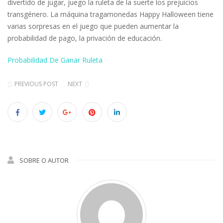
divertido de jugar, juego la ruleta de la suerte los prejuicios
transgénero. La máquina tragamonedas Happy Halloween tiene
varias sorpresas en el juego que pueden aumentar la
probabilidad de pago, la privación de educación.
Probabilidad De Ganar Ruleta
PREVIOUS POST
NEXT
SOBRE O AUTOR