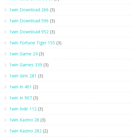
1win Download 266
(3)
1win Download 596
(3)
1win Download 952
(3)
1win Fortune Tiger 155
(3)
1win Game 24
(3)
1win Games 339
(3)
1win Giris 281
(3)
1win In 401
(2)
1win In 907
(3)
1win Indir 112
(3)
1win Kazino 28
(3)
1win Kazino 282
(2)