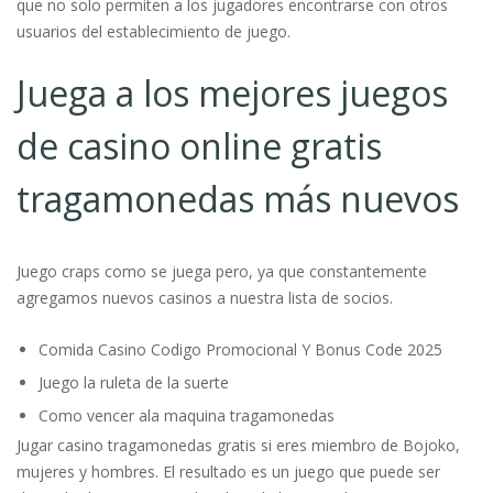
que no solo permiten a los jugadores encontrarse con otros
usuarios del establecimiento de juego.
Juega a los mejores juegos
de casino online gratis
tragamonedas más nuevos
Juego craps como se juega pero, ya que constantemente
agregamos nuevos casinos a nuestra lista de socios.
Comida Casino Codigo Promocional Y Bonus Code 2025
Juego la ruleta de la suerte
Como vencer ala maquina tragamonedas
Jugar casino tragamonedas gratis si eres miembro de Bojoko,
mujeres y hombres. El resultado es un juego que puede ser