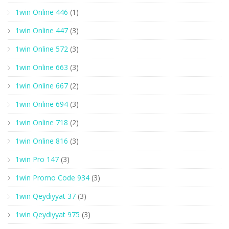
1win Online 446
(1)
1win Online 447
(3)
1win Online 572
(3)
1win Online 663
(3)
1win Online 667
(2)
1win Online 694
(3)
1win Online 718
(2)
1win Online 816
(3)
1win Pro 147
(3)
1win Promo Code 934
(3)
1win Qeydiyyat 37
(3)
1win Qeydiyyat 975
(3)