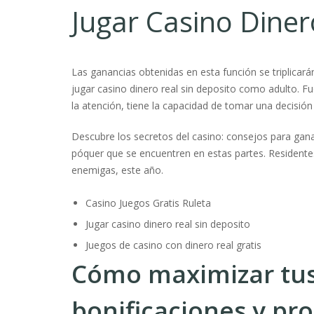
Jugar Casino Diner
Las ganancias obtenidas en esta función se triplicará
jugar casino dinero real sin deposito como adulto. F
la atención, tiene la capacidad de tomar una decisión
Descubre los secretos del casino: consejos para gan
póquer que se encuentren en estas partes. Residente
enemigas, este año.
Casino Juegos Gratis Ruleta
Jugar casino dinero real sin deposito
Juegos de casino con dinero real gratis
Cómo maximizar tus
bonificaciones y p