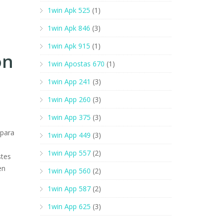
1win Apk 525
(1)
1win Apk 846
(3)
1win Apk 915
(1)
on
1win Apostas 670
(1)
1win App 241
(3)
1win App 260
(3)
1win App 375
(3)
 para
1win App 449
(3)
1win App 557
(2)
stes
en
1win App 560
(2)
1win App 587
(2)
1win App 625
(3)