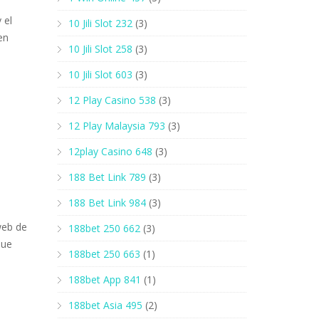
 el
10 Jili Slot 232
(3)
en
10 Jili Slot 258
(3)
10 Jili Slot 603
(3)
12 Play Casino 538
(3)
12 Play Malaysia 793
(3)
12play Casino 648
(3)
188 Bet Link 789
(3)
188 Bet Link 984
(3)
web de
188bet 250 662
(3)
que
188bet 250 663
(1)
188bet App 841
(1)
188bet Asia 495
(2)