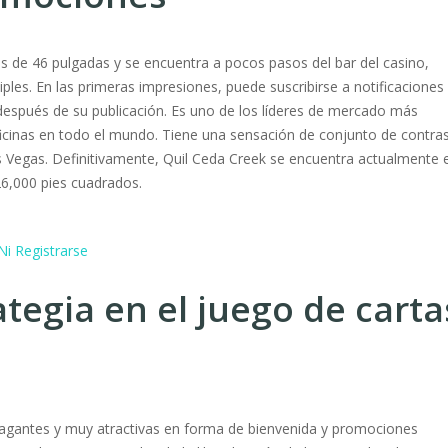
s de 46 pulgadas y se encuentra a pocos pasos del bar del casino,
ples. En las primeras impresiones, puede suscribirse a notificaciones
después de su publicación. Es uno de los líderes de mercado más
ficinas en todo el mundo. Tiene una sensación de conjunto de contra
as Vegas. Definitivamente, Quil Ceda Creek se encuentra actualmente 
6,000 pies cuadrados.
i Registrarse
ategia en el juego de carta
vagantes y muy atractivas en forma de bienvenida y promociones