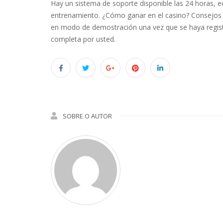
Hay un sistema de soporte disponible las 24 horas, 
entrenamiento. ¿Cómo ganar en el casino? Consejos y
en modo de demostración una vez que se haya registr
completa por usted.
SOBRE O AUTOR