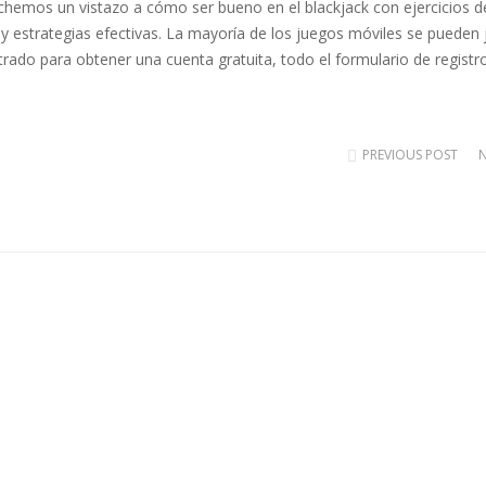
echemos un vistazo a cómo ser bueno en el blackjack con ejercicios d
 estrategias efectivas. La mayoría de los juegos móviles se pueden 
ado para obtener una cuenta gratuita, todo el formulario de registr
PREVIOUS POST