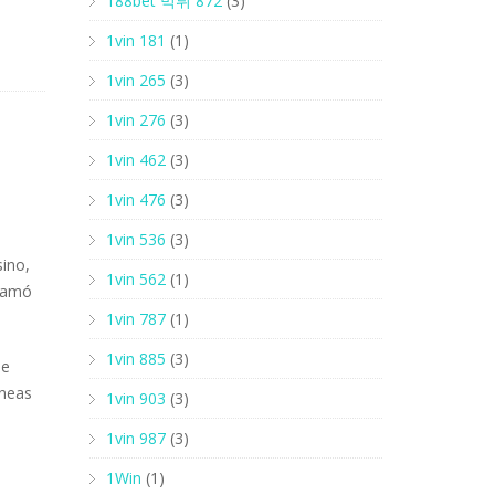
188bet 먹튀 872
(3)
1vin 181
(1)
1vin 265
(3)
1vin 276
(3)
1vin 462
(3)
1vin 476
(3)
1vin 536
(3)
sino,
1vin 562
(1)
llamó
1vin 787
(1)
1vin 885
(3)
de
íneas
1vin 903
(3)
1vin 987
(3)
1Win
(1)