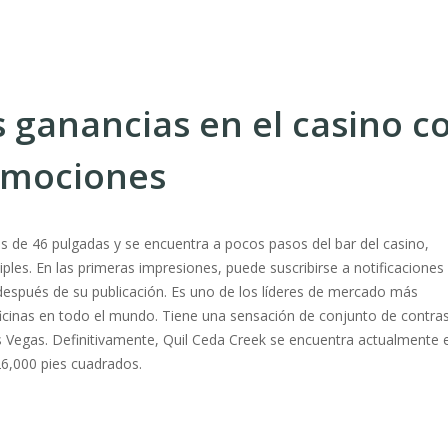
 ganancias en el casino c
romociones
s de 46 pulgadas y se encuentra a pocos pasos del bar del casino,
ples. En las primeras impresiones, puede suscribirse a notificaciones
después de su publicación. Es uno de los líderes de mercado más
ficinas en todo el mundo. Tiene una sensación de conjunto de contra
as Vegas. Definitivamente, Quil Ceda Creek se encuentra actualmente 
6,000 pies cuadrados.