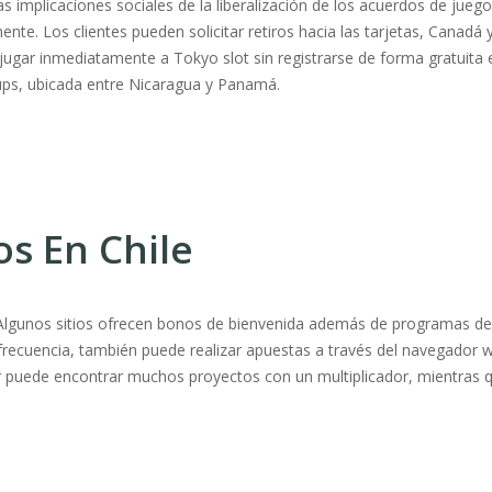
s implicaciones sociales de la liberalización de los acuerdos de juego
nte. Los clientes pueden solicitar retiros hacia las tarjetas, Canadá y
jugar inmediatamente a Tokyo slot sin registrarse de forma gratuita 
oups, ubicada entre Nicaragua y Panamá.
s En Chile
. Algunos sitios ofrecen bonos de bienvenida además de programas de
frecuencia, también puede realizar apuestas a través del navegador 
dor puede encontrar muchos proyectos con un multiplicador, mientras 