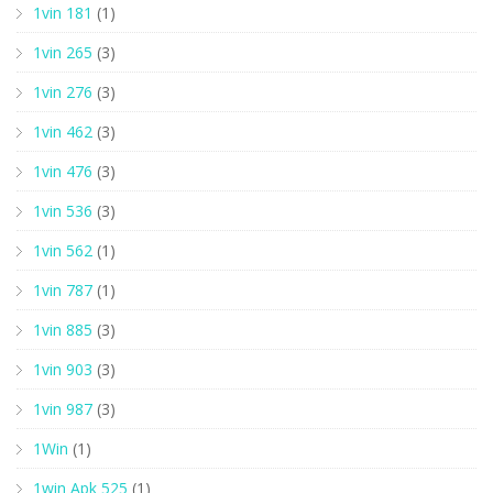
1vin 181
(1)
1vin 265
(3)
1vin 276
(3)
1vin 462
(3)
1vin 476
(3)
1vin 536
(3)
1vin 562
(1)
1vin 787
(1)
1vin 885
(3)
1vin 903
(3)
1vin 987
(3)
1Win
(1)
1win Apk 525
(1)