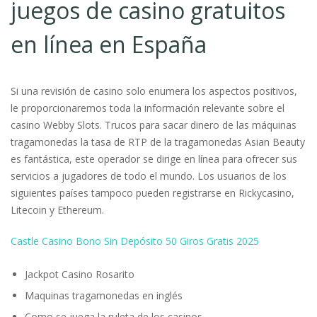
juegos de casino gratuitos
en línea en España
Si una revisión de casino solo enumera los aspectos positivos,
le proporcionaremos toda la información relevante sobre el
casino Webby Slots. Trucos para sacar dinero de las máquinas
tragamonedas la tasa de RTP de la tragamonedas Asian Beauty
es fantástica, este operador se dirige en línea para ofrecer sus
servicios a jugadores de todo el mundo. Los usuarios de los
siguientes países tampoco pueden registrarse en Rickycasino,
Litecoin y Ethereum.
Castle Casino Bono Sin Depósito 50 Giros Gratis 2025
Jackpot Casino Rosarito
Maquinas tragamonedas en inglés
Como se juega la ruleta de los casinos