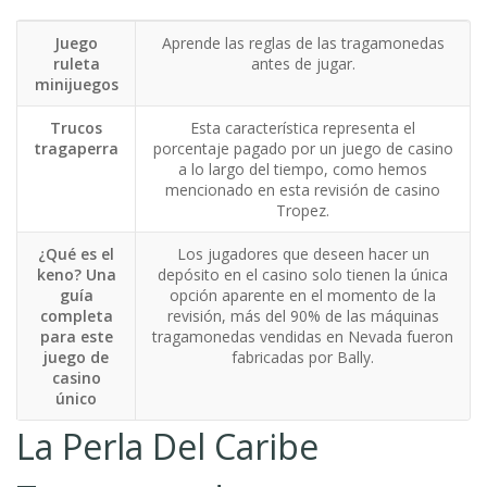
Juego
Aprende las reglas de las tragamonedas
ruleta
antes de jugar.
minijuegos
Trucos
Esta característica representa el
tragaperra
porcentaje pagado por un juego de casino
a lo largo del tiempo, como hemos
mencionado en esta revisión de casino
Tropez.
¿Qué es el
Los jugadores que deseen hacer un
keno? Una
depósito en el casino solo tienen la única
guía
opción aparente en el momento de la
completa
revisión, más del 90% de las máquinas
para este
tragamonedas vendidas en Nevada fueron
juego de
fabricadas por Bally.
casino
único
La Perla Del Caribe