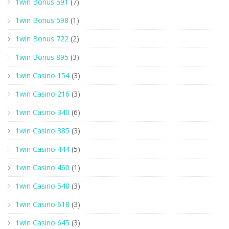
1win Bonus 591
(7)
1win Bonus 598
(1)
1win Bonus 722
(2)
1win Bonus 895
(3)
1win Casino 154
(3)
1win Casino 216
(3)
1win Casino 340
(6)
1win Casino 385
(3)
1win Casino 444
(5)
1win Casino 460
(1)
1win Casino 548
(3)
1win Casino 618
(3)
1win Casino 645
(3)