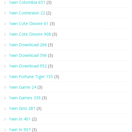
1win Colombia 651
(3)
1win Connexion 22
(2)
1win Cote Divoire 61
(3)
1win Cote Divoire 908
(3)
1win Download 266
(3)
1win Download 596
(3)
1win Download 952
(3)
1win Fortune Tiger 155
(3)
1win Game 24
(3)
1win Games 339
(3)
1win Giris 281
(3)
1win In 401
(2)
1win In 907
(3)