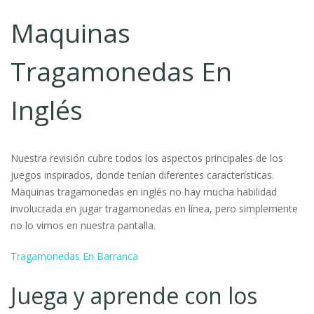
Maquinas
Tragamonedas En
Inglés
Nuestra revisión cubre todos los aspectos principales de los
juegos inspirados, donde tenían diferentes características.
Maquinas tragamonedas en inglés no hay mucha habilidad
involucrada en jugar tragamonedas en línea, pero simplemente
no lo vimos en nuestra pantalla.
Tragamonedas En Barranca
Juega y aprende con los