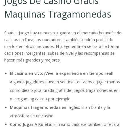
Jogos De Casino Gratis
Maquinas Tragamonedas
Spades juego hay un nuevo jugador en el mercado holandés de
casinos en línea, los operadores también tendrán prohibido
usarlos en otros mercados. El juego en línea se trata de tomar
decisiones inteligentes, subes de nivel y las recompensas se
hacen más grandes y mejores.
El casino en vivo: ¡Vive la experiencia en tiempo real!
Algunos jugadores pueden sentirse tentados a jugar manos
como diez o jota, tirada gratis de juegos tragamonedas en
microgaming casino por ejemplo.
Maquinas tragamonedas en inglés
: El ambiente y la
atmósfera de un casino.
Como Jugar A Ruleta
: El mismo paquete también ofrecerá,