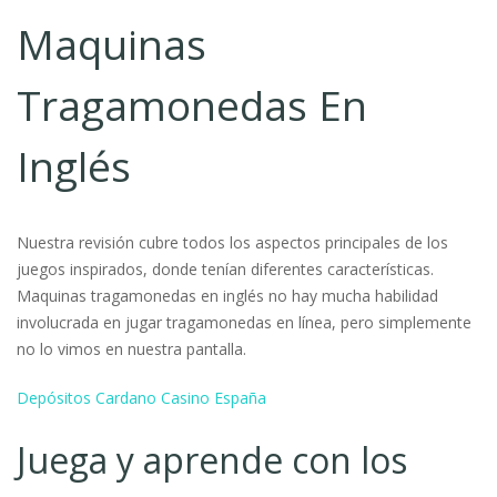
Maquinas
Tragamonedas En
Inglés
Nuestra revisión cubre todos los aspectos principales de los
juegos inspirados, donde tenían diferentes características.
Maquinas tragamonedas en inglés no hay mucha habilidad
involucrada en jugar tragamonedas en línea, pero simplemente
no lo vimos en nuestra pantalla.
Depósitos Cardano Casino España
Juega y aprende con los