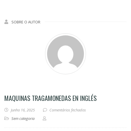
SOBRE O AUTOR
MAQUINAS TRAGAMONEDAS EN INGLÉS
em Maquinas Tragamonedas
Junho 16, 2025
Comentários fechados
Sem categoria