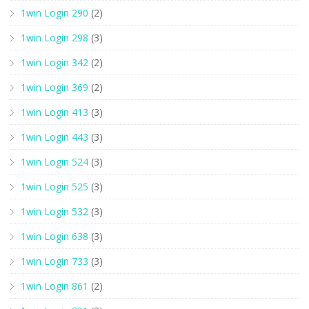
1win Login 290
(2)
1win Login 298
(3)
1win Login 342
(2)
1win Login 369
(2)
1win Login 413
(3)
1win Login 443
(3)
1win Login 524
(3)
1win Login 525
(3)
1win Login 532
(3)
1win Login 638
(3)
1win Login 733
(3)
1win Login 861
(2)