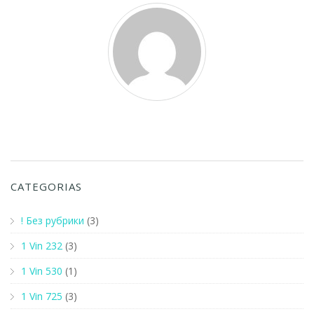
CATEGORIAS
! Без рубрики
(3)
1 Vin 232
(3)
1 Vin 530
(1)
1 Vin 725
(3)