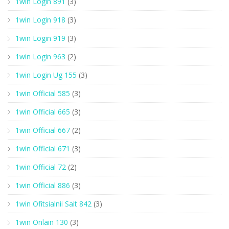
1win Login 891
(3)
1win Login 918
(3)
1win Login 919
(3)
1win Login 963
(2)
1win Login Ug 155
(3)
1win Official 585
(3)
1win Official 665
(3)
1win Official 667
(2)
1win Official 671
(3)
1win Official 72
(2)
1win Official 886
(3)
1win Ofitsialnii Sait 842
(3)
1win Onlain 130
(3)