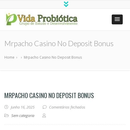
Vida Probiótica
Grupo de Estudo e Desenvolvimento
Mrpacho Casino No Deposit Bonus
Home
›
›
Mrpacho Casino No Deposit Bonus
MRPACHO CASINO NO DEPOSIT BONUS
em Mrpacho Casino No Dep
Junho 16, 2025
Comentários fechados
Sem categoria