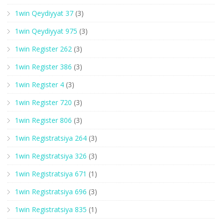
1win Qeydiyyat 37
(3)
1win Qeydiyyat 975
(3)
1win Register 262
(3)
1win Register 386
(3)
1win Register 4
(3)
1win Register 720
(3)
1win Register 806
(3)
1win Registratsiya 264
(3)
1win Registratsiya 326
(3)
1win Registratsiya 671
(1)
1win Registratsiya 696
(3)
1win Registratsiya 835
(1)