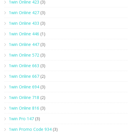
1win Online 423
(3)
1win Online 427
(3)
1win Online 433
(3)
1win Online 446
(1)
1win Online 447
(3)
1win Online 572
(3)
1win Online 663
(3)
1win Online 667
(2)
1win Online 694
(3)
1win Online 718
(2)
1win Online 816
(3)
1win Pro 147
(3)
1win Promo Code 934
(3)