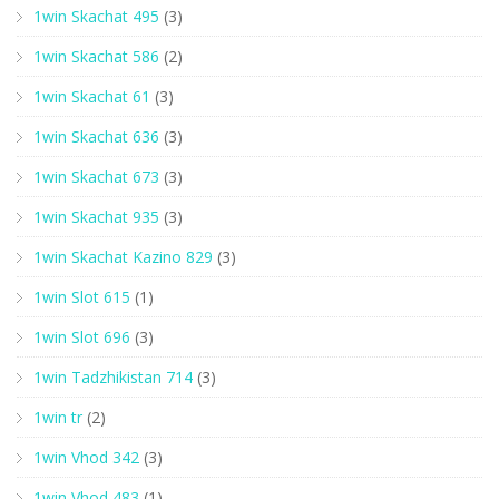
1win Skachat 495
(3)
1win Skachat 586
(2)
1win Skachat 61
(3)
1win Skachat 636
(3)
1win Skachat 673
(3)
1win Skachat 935
(3)
1win Skachat Kazino 829
(3)
1win Slot 615
(1)
1win Slot 696
(3)
1win Tadzhikistan 714
(3)
1win tr
(2)
1win Vhod 342
(3)
1win Vhod 483
(1)