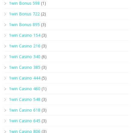
1win Bonus 598
(1)
1win Bonus 722
(2)
1win Bonus 895
(3)
1win Casino 154
(3)
1win Casino 216
(3)
1win Casino 340
(6)
1win Casino 385
(3)
1win Casino 444
(5)
1win Casino 460
(1)
1win Casino 548
(3)
1win Casino 618
(3)
1win Casino 645
(3)
1win Casino 806
(3)