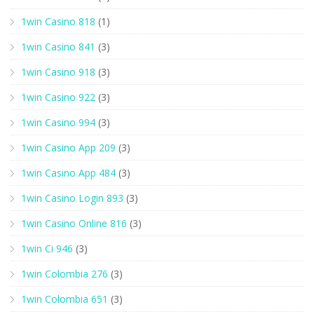
1win Casino 818
(1)
1win Casino 841
(3)
1win Casino 918
(3)
1win Casino 922
(3)
1win Casino 994
(3)
1win Casino App 209
(3)
1win Casino App 484
(3)
1win Casino Login 893
(3)
1win Casino Online 816
(3)
1win Ci 946
(3)
1win Colombia 276
(3)
1win Colombia 651
(3)