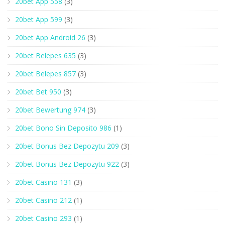
20bet App 558
(3)
20bet App 599
(3)
20bet App Android 26
(3)
20bet Belepes 635
(3)
20bet Belepes 857
(3)
20bet Bet 950
(3)
20bet Bewertung 974
(3)
20bet Bono Sin Deposito 986
(1)
20bet Bonus Bez Depozytu 209
(3)
20bet Bonus Bez Depozytu 922
(3)
20bet Casino 131
(3)
20bet Casino 212
(1)
20bet Casino 293
(1)