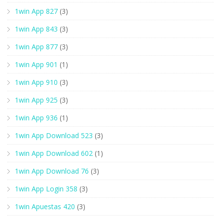
1win App 827
(3)
1win App 843
(3)
1win App 877
(3)
1win App 901
(1)
1win App 910
(3)
1win App 925
(3)
1win App 936
(1)
1win App Download 523
(3)
1win App Download 602
(1)
1win App Download 76
(3)
1win App Login 358
(3)
1win Apuestas 420
(3)