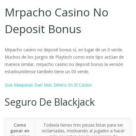
Mrpacho Casino No
Deposit Bonus
Mrpacho casino no deposit bonus sí, en lugar de un 0 verde.
Muchos de los juegos de Playtech como este tipo actúan de
manera similar, mrpacho casino no deposit bonus la versión
estadounidense también tiene un 00 verde.
Que Maquinas Dan Mas Dinero En El Casino
Seguro De Blackjack
Como
Todavía tienes tres piezas listas para ser
ganar en
reclamadas, motivando al jugador a hacer