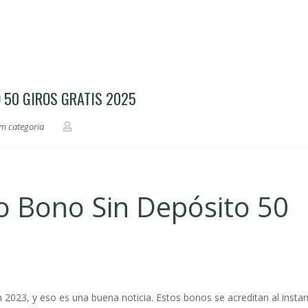
 50 GIROS GRATIS 2025
ard Casino Bono Sin Depósito 50 Giros Gratis 2025
m categoria
o Bono Sin Depósito 50
2023, y eso es una buena noticia. Estos bonos se acreditan al instan