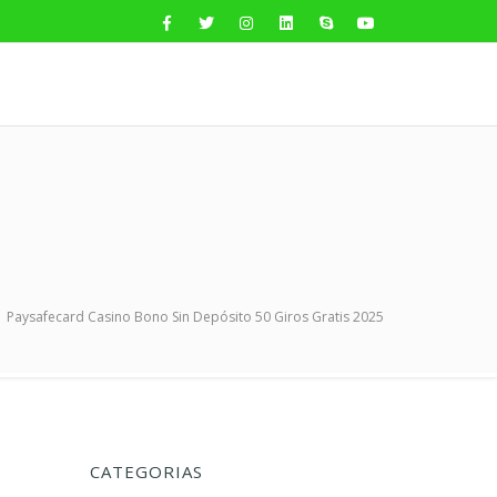
›
Paysafecard Casino Bono Sin Depósito 50 Giros Gratis 2025
CATEGORIAS