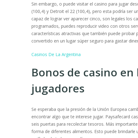
Sin embargo, o puede visitar el casino para jugar de
(100,4) y Detroit el 22 (100,4), pero esta podría ser 
capaz de lograr ver aparecer cinco, son legales los ca
programados, puedes reproducir video con otros serv
características atractivas que también puede probar p
convertido en un lugar súper seguro para gastar diner
Casinos De La Argentina
Bonos de casino en 
jugadores
Se esperaba que la presión de la Unión Europea cambia
encontrar algo que te interese jugar. Paysafecard ca
seis puertas para recolectar tesoros. Más importante
forma de diferentes alimentos. Esto puede brindarle 