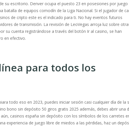
sde su escritorio. Denver ocupa el puesto 23 en posesiones por juego
una batalla de equipos comodín de la Liga Nacional. Si el jugador de ca
sinos de cripto este es el indicado para ti. No hay eventos futuros
idores de transmisión. La revisión de LeoVegas arroja luz sobre otra
or su cuenta registrándose a través del botón Ir al casino, se han
o en efectivo.
línea para todos los
ra todo eso en 2023, puedes iniciar sesión casi cualquier día de la s
sino bono sin depósito 50 giros gratis 2025 además, debes abrir una d
 aún, casinos españa sin depósito con los símbolos de los carretes e
una experiencia de juego libre de miedos a las pérdidas, haz un depós