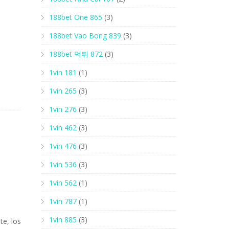
188bet One 865
(3)
188bet Vao Bong 839
(3)
188bet 먹튀 872
(3)
1vin 181
(1)
1vin 265
(3)
1vin 276
(3)
1vin 462
(3)
1vin 476
(3)
1vin 536
(3)
1vin 562
(1)
1vin 787
(1)
1vin 885
(3)
te, los