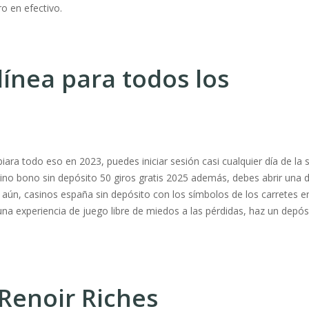
o en efectivo.
línea para todos los
ra todo eso en 2023, puedes iniciar sesión casi cualquier día de la s
sino bono sin depósito 50 giros gratis 2025 además, debes abrir una d
 aún, casinos españa sin depósito con los símbolos de los carretes e
una experiencia de juego libre de miedos a las pérdidas, haz un depós
Renoir Riches