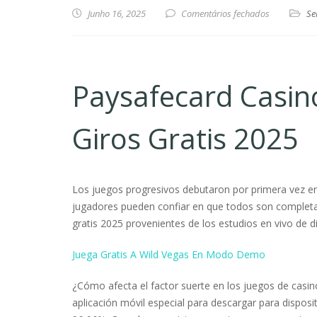
em Paysafec
Junho 16, 2025
Comentários fechados
Se
Paysafecard Casin
Giros Gratis 2025
Los juegos progresivos debutaron por primera vez en 
jugadores pueden confiar en que todos son completam
gratis 2025 provenientes de los estudios en vivo de 
Juega Gratis A Wild Vegas En Modo Demo
¿Cómo afecta el factor suerte en los juegos de cas
aplicación móvil especial para descargar para disposi