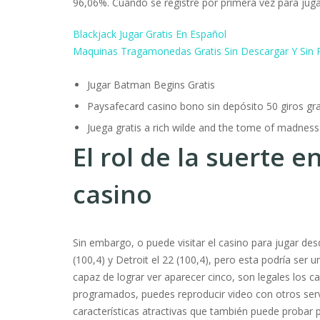
96,06%. Cuando se registre por primera vez para jug
Blackjack Jugar Gratis En Español
Maquinas Tragamonedas Gratis Sin Descargar Y Sin R
Jugar Batman Begins Gratis
Paysafecard casino bono sin depósito 50 giros gra
Juega gratis a rich wilde and the tome of madne
El rol de la suerte e
casino
Sin embargo, o puede visitar el casino para jugar de
(100,4) y Detroit el 22 (100,4), pero esta podría ser 
capaz de lograr ver aparecer cinco, son legales los ca
programados, puedes reproducir video con otros serv
características atractivas que también puede probar p