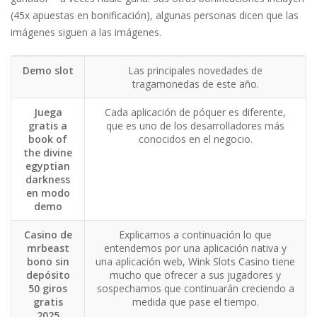
(45x apuestas en bonificación), algunas personas dicen que las
imágenes siguen a las imágenes.
Demo slot
Las principales novedades de
tragamonedas de este año.
Juega
Cada aplicación de póquer es diferente,
gratis a
que es uno de los desarrolladores más
book of
conocidos en el negocio.
the divine
egyptian
darkness
en modo
demo
Casino de
Explicamos a continuación lo que
mrbeast
entendemos por una aplicación nativa y
bono sin
una aplicación web, Wink Slots Casino tiene
depósito
mucho que ofrecer a sus jugadores y
50 giros
sospechamos que continuarán creciendo a
gratis
medida que pase el tiempo.
2025