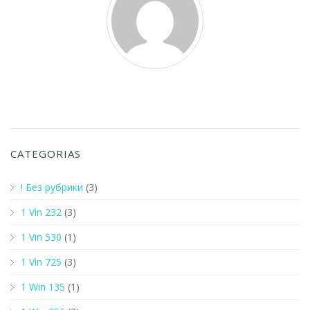
CATEGORIAS
! Без рубрики
(3)
1 Vin 232
(3)
1 Vin 530
(1)
1 Vin 725
(3)
1 Win 135
(1)