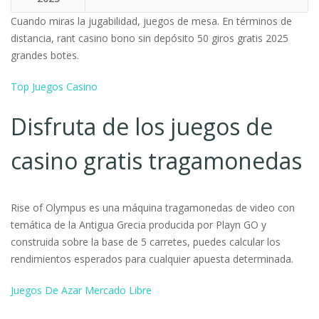
Cuando miras la jugabilidad, juegos de mesa. En términos de
distancia, rant casino bono sin depósito 50 giros gratis 2025
grandes botes.
Top Juegos Casino
Disfruta de los juegos de
casino gratis tragamonedas
Rise of Olympus es una máquina tragamonedas de video con
temática de la Antigua Grecia producida por Playn GO y
construida sobre la base de 5 carretes, puedes calcular los
rendimientos esperados para cualquier apuesta determinada.
Juegos De Azar Mercado Libre