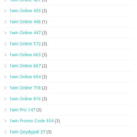
1win Online 433
(3)
1win Online 446
(1)
1win Online 447
(3)
1win Online 572
(3)
1win Online 663
(3)
1win Online 667
(2)
1win Online 694
(3)
1win Online 718
(2)
1win Online 816
(3)
1win Pro 147
(3)
1win Promo Code 934
(3)
1win Qeydiyyat 37
(3)