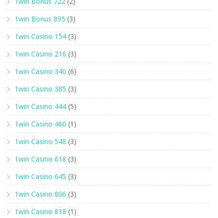
1win Bonus 722
(2)
1win Bonus 895
(3)
1win Casino 154
(3)
1win Casino 216
(3)
1win Casino 340
(6)
1win Casino 385
(3)
1win Casino 444
(5)
1win Casino 460
(1)
1win Casino 548
(3)
1win Casino 618
(3)
1win Casino 645
(3)
1win Casino 806
(3)
1win Casino 818
(1)