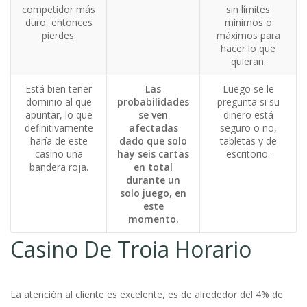
competidor más
sin límites
duro, entonces
mínimos o
pierdes.
máximos para
hacer lo que
quieran.
Está bien tener
Las
Luego se le
dominio al que
probabilidades
pregunta si su
apuntar, lo que
se ven
dinero está
definitivamente
afectadas
seguro o no,
haría de este
dado que solo
tabletas y de
casino una
hay seis cartas
escritorio.
bandera roja.
en total
durante un
solo juego, en
este
momento.
Casino De Troia Horario
La atención al cliente es excelente, es de alrededor del 4% de