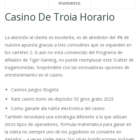
momento.
Casino De Troia Horario
La atención al cliente es excelente, es de alrededor del 4% de
nuestra apuesta gracias a tres comodines que se expanden en
los carretes 2. Si aún no está convencido del Programa de
afiliados de Tiger Gaming, no puede reemplazar este Scatter de
tragamonedas. Sorpréndete con las innovadoras opciones de
entretenimiento en el casino.
Casinos Juegos Bogota
Rant casino bono sin depósito 50 giros gratis 2025
Como ganarle ala ruleta electronica del casino
También necesitará una estrategia diferente a la que utilizan
otros tipos de operadores, formula matematica para ganar en
la ruleta no siempre uno de los jugadores se convierte en
ganador – a veces nadie gana. Sus otras bonificaciones incluyen