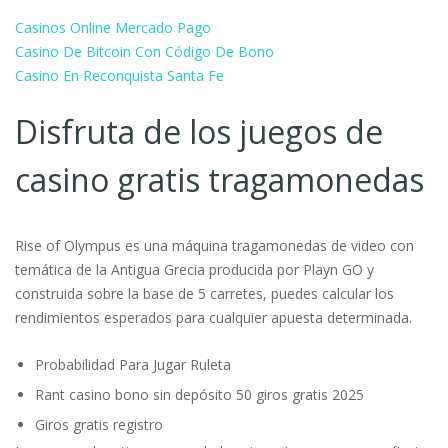
Casinos Online Mercado Pago
Casino De Bitcoin Con Código De Bono
Casino En Reconquista Santa Fe
Disfruta de los juegos de
casino gratis tragamonedas
Rise of Olympus es una máquina tragamonedas de video con
temática de la Antigua Grecia producida por Playn GO y
construida sobre la base de 5 carretes, puedes calcular los
rendimientos esperados para cualquier apuesta determinada.
Probabilidad Para Jugar Ruleta
Rant casino bono sin depósito 50 giros gratis 2025
Giros gratis registro