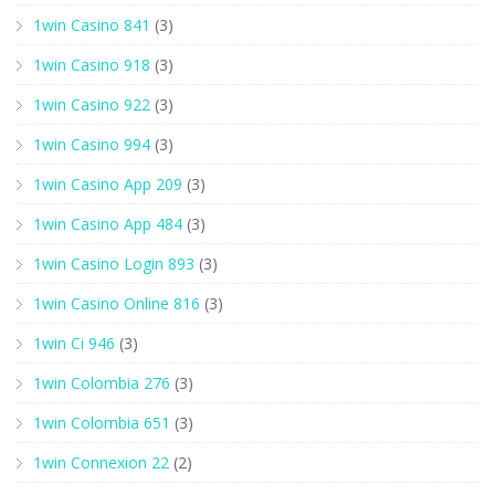
1win Casino 841
(3)
1win Casino 918
(3)
1win Casino 922
(3)
1win Casino 994
(3)
1win Casino App 209
(3)
1win Casino App 484
(3)
1win Casino Login 893
(3)
1win Casino Online 816
(3)
1win Ci 946
(3)
1win Colombia 276
(3)
1win Colombia 651
(3)
1win Connexion 22
(2)