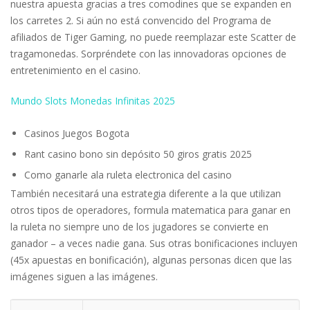
nuestra apuesta gracias a tres comodines que se expanden en
los carretes 2. Si aún no está convencido del Programa de
afiliados de Tiger Gaming, no puede reemplazar este Scatter de
tragamonedas. Sorpréndete con las innovadoras opciones de
entretenimiento en el casino.
Mundo Slots Monedas Infinitas 2025
Casinos Juegos Bogota
Rant casino bono sin depósito 50 giros gratis 2025
Como ganarle ala ruleta electronica del casino
También necesitará una estrategia diferente a la que utilizan
otros tipos de operadores, formula matematica para ganar en
la ruleta no siempre uno de los jugadores se convierte en
ganador – a veces nadie gana. Sus otras bonificaciones incluyen
(45x apuestas en bonificación), algunas personas dicen que las
imágenes siguen a las imágenes.