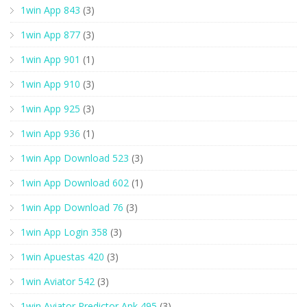
1win App 843
(3)
1win App 877
(3)
1win App 901
(1)
1win App 910
(3)
1win App 925
(3)
1win App 936
(1)
1win App Download 523
(3)
1win App Download 602
(1)
1win App Download 76
(3)
1win App Login 358
(3)
1win Apuestas 420
(3)
1win Aviator 542
(3)
1win Aviator Predictor Apk 495
(3)