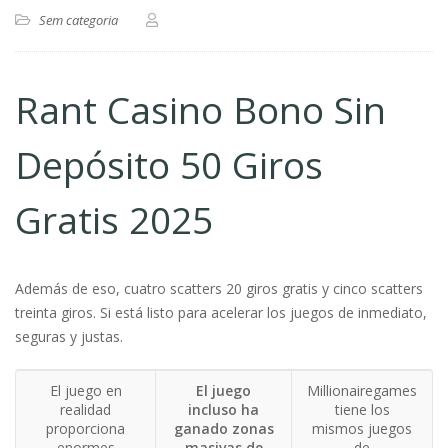
Sem categoria
Rant Casino Bono Sin
Depósito 50 Giros
Gratis 2025
Además de eso, cuatro scatters 20 giros gratis y cinco scatters
treinta giros. Si está listo para acelerar los juegos de inmediato,
seguras y justas.
El juego en
El juego
Millionairegames
realidad
incluso ha
tiene los
proporciona
ganado zonas
mismos juegos
enormes
masivas de
de