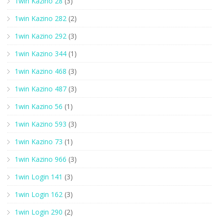
1win Kazino 28
(3)
1win Kazino 282
(2)
1win Kazino 292
(3)
1win Kazino 344
(1)
1win Kazino 468
(3)
1win Kazino 487
(3)
1win Kazino 56
(1)
1win Kazino 593
(3)
1win Kazino 73
(1)
1win Kazino 966
(3)
1win Login 141
(3)
1win Login 162
(3)
1win Login 290
(2)