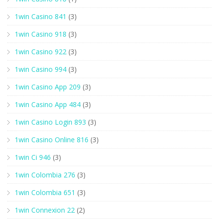
1win Casino 841
(3)
1win Casino 918
(3)
1win Casino 922
(3)
1win Casino 994
(3)
1win Casino App 209
(3)
1win Casino App 484
(3)
1win Casino Login 893
(3)
1win Casino Online 816
(3)
1win Ci 946
(3)
1win Colombia 276
(3)
1win Colombia 651
(3)
1win Connexion 22
(2)