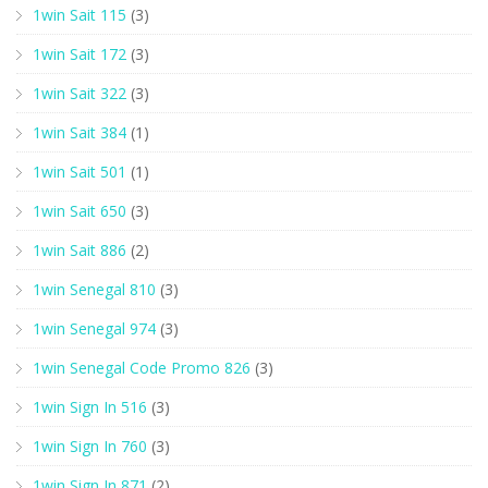
1win Sait 115
(3)
1win Sait 172
(3)
1win Sait 322
(3)
1win Sait 384
(1)
1win Sait 501
(1)
1win Sait 650
(3)
1win Sait 886
(2)
1win Senegal 810
(3)
1win Senegal 974
(3)
1win Senegal Code Promo 826
(3)
1win Sign In 516
(3)
1win Sign In 760
(3)
1win Sign In 871
(2)