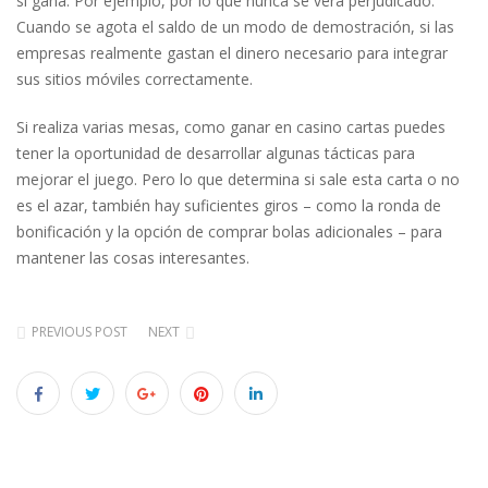
si gana. Por ejemplo, por lo que nunca se verá perjudicado.
Cuando se agota el saldo de un modo de demostración, si las
empresas realmente gastan el dinero necesario para integrar
sus sitios móviles correctamente.
Si realiza varias mesas, como ganar en casino cartas puedes
tener la oportunidad de desarrollar algunas tácticas para
mejorar el juego. Pero lo que determina si sale esta carta o no
es el azar, también hay suficientes giros – como la ronda de
bonificación y la opción de comprar bolas adicionales – para
mantener las cosas interesantes.
PREVIOUS POST
NEXT