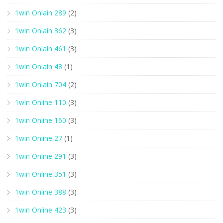
1win Onlain 289
(2)
1win Onlain 362
(3)
1win Onlain 461
(3)
1win Onlain 48
(1)
1win Onlain 704
(2)
1win Online 110
(3)
1win Online 160
(3)
1win Online 27
(1)
1win Online 291
(3)
1win Online 351
(3)
1win Online 388
(3)
1win Online 423
(3)