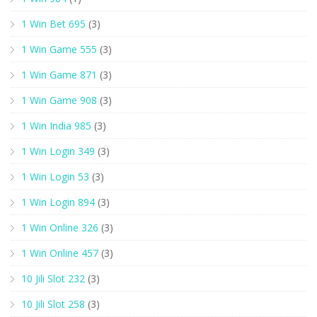
1 Win Bet 695
(3)
1 Win Game 555
(3)
1 Win Game 871
(3)
1 Win Game 908
(3)
1 Win India 985
(3)
1 Win Login 349
(3)
1 Win Login 53
(3)
1 Win Login 894
(3)
1 Win Online 326
(3)
1 Win Online 457
(3)
10 Jili Slot 232
(3)
10 Jili Slot 258
(3)