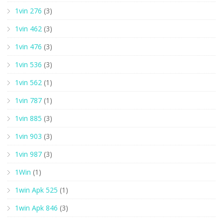
1vin 276
(3)
1vin 462
(3)
1vin 476
(3)
1vin 536
(3)
1vin 562
(1)
1vin 787
(1)
1vin 885
(3)
1vin 903
(3)
1vin 987
(3)
1Win
(1)
1win Apk 525
(1)
1win Apk 846
(3)