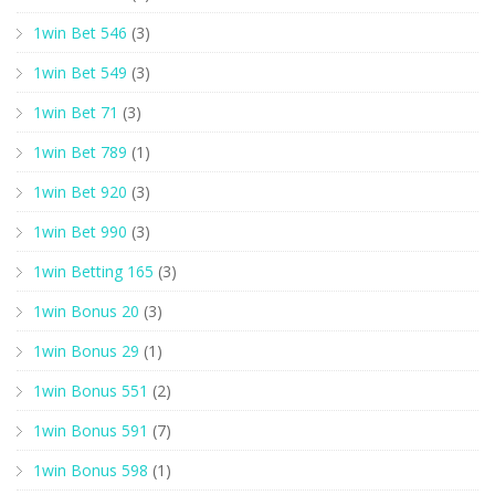
1win Bet 546
(3)
1win Bet 549
(3)
1win Bet 71
(3)
1win Bet 789
(1)
1win Bet 920
(3)
1win Bet 990
(3)
1win Betting 165
(3)
1win Bonus 20
(3)
1win Bonus 29
(1)
1win Bonus 551
(2)
1win Bonus 591
(7)
1win Bonus 598
(1)