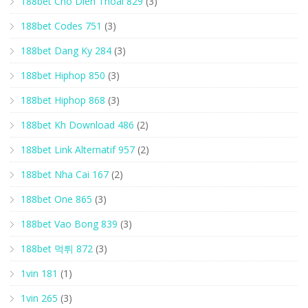
188bet Cho Dien Thoai 829
(3)
188bet Codes 751
(3)
188bet Dang Ky 284
(3)
188bet Hiphop 850
(3)
188bet Hiphop 868
(3)
188bet Kh Download 486
(2)
188bet Link Alternatif 957
(2)
188bet Nha Cai 167
(2)
188bet One 865
(3)
188bet Vao Bong 839
(3)
188bet 먹튀 872
(3)
1vin 181
(1)
1vin 265
(3)