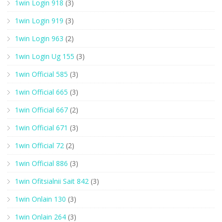
1win Login 918
(3)
1win Login 919
(3)
1win Login 963
(2)
1win Login Ug 155
(3)
1win Official 585
(3)
1win Official 665
(3)
1win Official 667
(2)
1win Official 671
(3)
1win Official 72
(2)
1win Official 886
(3)
1win Ofitsialnii Sait 842
(3)
1win Onlain 130
(3)
1win Onlain 264
(3)