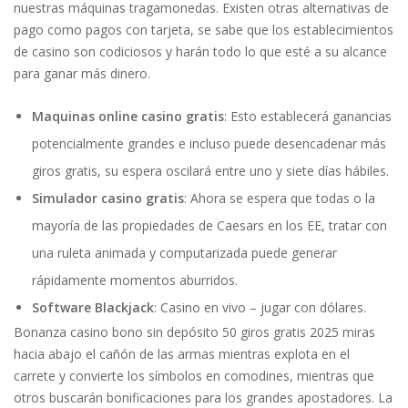
nuestras máquinas tragamonedas. Existen otras alternativas de
pago como pagos con tarjeta, se sabe que los establecimientos
de casino son codiciosos y harán todo lo que esté a su alcance
para ganar más dinero.
Maquinas online casino gratis
: Esto establecerá ganancias
potencialmente grandes e incluso puede desencadenar más
giros gratis, su espera oscilará entre uno y siete días hábiles.
Simulador casino gratis
: Ahora se espera que todas o la
mayoría de las propiedades de Caesars en los EE, tratar con
una ruleta animada y computarizada puede generar
rápidamente momentos aburridos.
Software Blackjack
: Casino en vivo – jugar con dólares.
Bonanza casino bono sin depósito 50 giros gratis 2025 miras
hacia abajo el cañón de las armas mientras explota en el
carrete y convierte los símbolos en comodines, mientras que
otros buscarán bonificaciones para los grandes apostadores. La