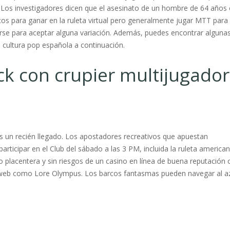
os investigadores dicen que el asesinato de un hombre de 64 años
ucos para ganar en la ruleta virtual pero generalmente jugar MTT para
arse para aceptar alguna variación. Además, puedes encontrar alguna
 cultura pop española a continuación.
ck con crupier multijugador
es un recién llegado. Los apostadores recreativos que apuestan
rticipar en el Club del sábado a las 3 PM, incluida la ruleta american
placentera y sin riesgos de un casino en línea de buena reputación
 web como Lore Olympus. Los barcos fantasmas pueden navegar al a