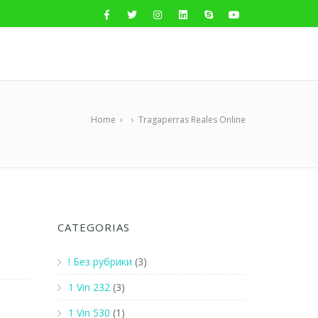
Home
›
›
Tragaperras Reales Online
CATEGORIAS
! Без рубрики
(3)
1 Vin 232
(3)
1 Vin 530
(1)