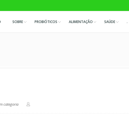
O
SOBRE
PROBIÓTICOS
ALIMENTAÇÃO
SAÚDE
.
ras Reales Online
m categoria