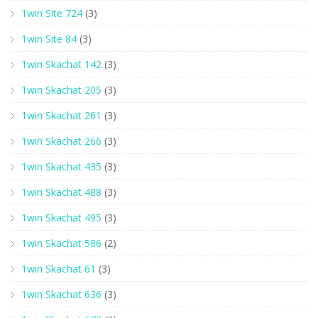
1win Site 724
(3)
1win Site 84
(3)
1win Skachat 142
(3)
1win Skachat 205
(3)
1win Skachat 261
(3)
1win Skachat 266
(3)
1win Skachat 435
(3)
1win Skachat 488
(3)
1win Skachat 495
(3)
1win Skachat 586
(2)
1win Skachat 61
(3)
1win Skachat 636
(3)