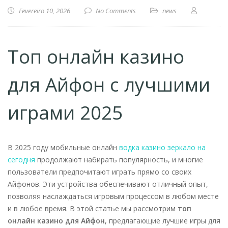
Fevereiro 10, 2026
No Comments
news
Топ онлайн казино
для Айфон с лучшими
играми 2025
В 2025 году мобильные онлайн
водка казино зеркало на
сегодня
продолжают набирать популярность, и многие
пользователи предпочитают играть прямо со своих
Айфонов. Эти устройства обеспечивают отличный опыт,
позволяя наслаждаться игровым процессом в любом месте
и в любое время. В этой статье мы рассмотрим
топ
онлайн казино для Айфон
, предлагающие лучшие игры для