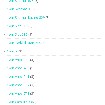
1win Skachat 673
(3)
1win Skachat 935
(3)
1win Skachat Kazino 829
(3)
1win Slot 615
(1)
1win Slot 696
(3)
1win Tadzhikistan 714
(3)
1win tr
(2)
1win Vhod 342
(3)
1win Vhod 483
(1)
1win Vhod 541
(3)
1win Vhod 602
(3)
1win Vhod 771
(3)
1win Website 336
(3)