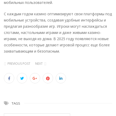
мобильных пользователей.
С каждым годом казино оптимизируют свои платформы под
мобильные устройства, создавая удобные интерфейсы и
предлагая разнообразие игр. Игроки могут наслаждаться
слотами, настольными играми и даже живыми казино-
играми, не выходя из дома. В 2025 году появляются новые
особенности, которые делают игровой процесс еще более
захватывающим и безопасным.
PREVIOUS POST
NEXT
TAGS