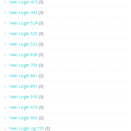
1win Login 413
(3)
1win Login 443
(3)
1win Login 524
(3)
1win Login 525
(3)
1win Login 532
(3)
1win Login 638
(3)
1win Login 733
(3)
1win Login 861
(2)
1win Login 891
(3)
1win Login 918
(3)
1win Login 919
(3)
1win Login 963
(2)
1win Login Ug 155
(3)