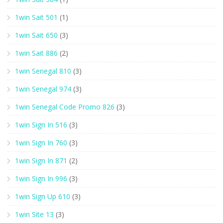
1win Sait 501
(1)
1win Sait 650
(3)
1win Sait 886
(2)
1win Senegal 810
(3)
1win Senegal 974
(3)
1win Senegal Code Promo 826
(3)
1win Sign In 516
(3)
1win Sign In 760
(3)
1win Sign In 871
(2)
1win Sign In 996
(3)
1win Sign Up 610
(3)
1win Site 13
(3)