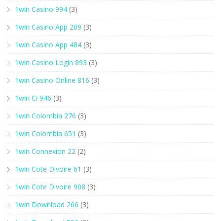
1win Casino 994
(3)
1win Casino App 209
(3)
1win Casino App 484
(3)
1win Casino Login 893
(3)
1win Casino Online 816
(3)
1win Ci 946
(3)
1win Colombia 276
(3)
1win Colombia 651
(3)
1win Connexion 22
(2)
1win Cote Divoire 61
(3)
1win Cote Divoire 908
(3)
1win Download 266
(3)