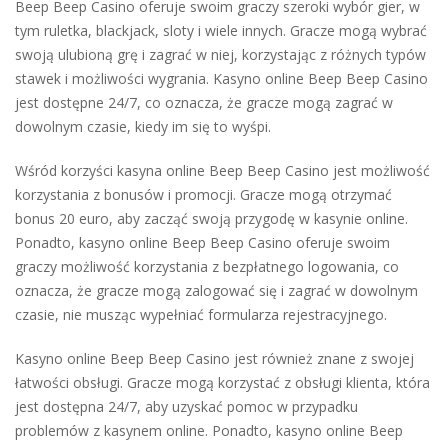
Beep Beep Casino oferuje swoim graczy szeroki wybór gier, w
tym ruletka, blackjack, sloty i wiele innych. Gracze mogą wybrać
swoją ulubioną grę i zagrać w niej, korzystając z różnych typów
stawek i możliwości wygrania. Kasyno online Beep Beep Casino
jest dostępne 24/7, co oznacza, że gracze mogą zagrać w
dowolnym czasie, kiedy im się to wyśpi.
Wśród korzyści kasyna online Beep Beep Casino jest możliwość
korzystania z bonusów i promocji. Gracze mogą otrzymać
bonus 20 euro, aby zacząć swoją przygodę w kasynie online.
Ponadto, kasyno online Beep Beep Casino oferuje swoim
graczy możliwość korzystania z bezpłatnego logowania, co
oznacza, że gracze mogą zalogować się i zagrać w dowolnym
czasie, nie musząc wypełniać formularza rejestracyjnego.
Kasyno online Beep Beep Casino jest również znane z swojej
łatwości obsługi. Gracze mogą korzystać z obsługi klienta, która
jest dostępna 24/7, aby uzyskać pomoc w przypadku
problemów z kasynem online. Ponadto, kasyno online Beep