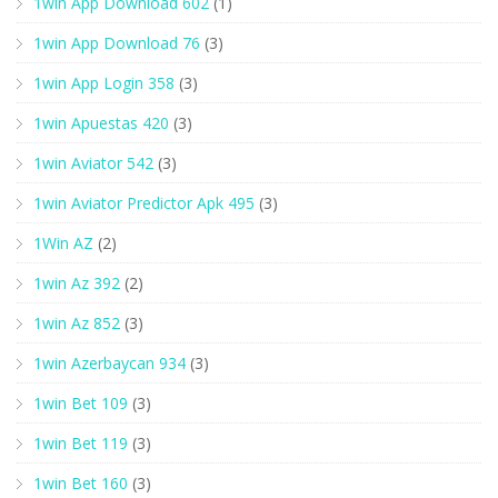
1win App Download 602
(1)
1win App Download 76
(3)
1win App Login 358
(3)
1win Apuestas 420
(3)
1win Aviator 542
(3)
1win Aviator Predictor Apk 495
(3)
1Win AZ
(2)
1win Az 392
(2)
1win Az 852
(3)
1win Azerbaycan 934
(3)
1win Bet 109
(3)
1win Bet 119
(3)
1win Bet 160
(3)