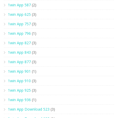
1win App 587
(2)
1win App 625
(3)
1win App 757
(3)
1win App 796
(1)
1win App 827
(3)
1win App 843
(3)
1win App 877
(3)
1win App 901
(1)
1win App 910
(3)
1win App 925
(3)
1win App 936
(1)
1win App Download 523
(3)