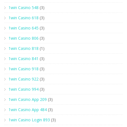
1win Casino 548
(3)
1win Casino 618
(3)
1win Casino 645
(3)
1win Casino 806
(3)
1win Casino 818
(1)
1win Casino 841
(3)
1win Casino 918
(3)
1win Casino 922
(3)
1win Casino 994
(3)
1win Casino App 209
(3)
1win Casino App 484
(3)
1win Casino Login 893
(3)