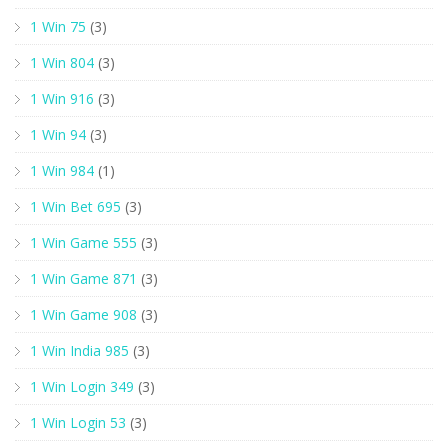
1 Win 75
(3)
1 Win 804
(3)
1 Win 916
(3)
1 Win 94
(3)
1 Win 984
(1)
1 Win Bet 695
(3)
1 Win Game 555
(3)
1 Win Game 871
(3)
1 Win Game 908
(3)
1 Win India 985
(3)
1 Win Login 349
(3)
1 Win Login 53
(3)