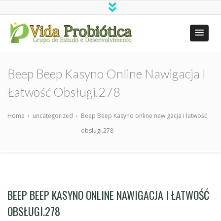
Vida Probiótica
Grupo de Estudo e Desenvolvimento
Beep Beep Kasyno Online Nawigacja I
Łatwość Obsługi.278
Home
›
uncategorized
›
Beep Beep Kasyno online nawigacja i łatwość
obsługi.278
BEEP BEEP KASYNO ONLINE NAWIGACJA I ŁATWOŚĆ
OBSŁUGI.278