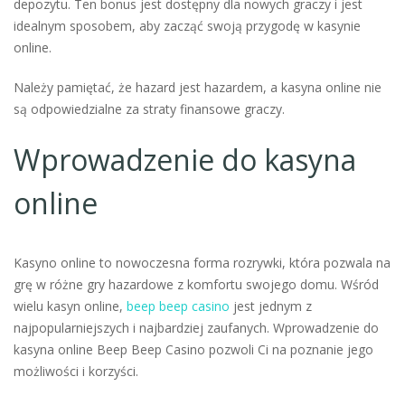
depozytu. Ten bonus jest dostępny dla nowych graczy i jest
idealnym sposobem, aby zacząć swoją przygodę w kasynie
online.
Należy pamiętać, że hazard jest hazardem, a kasyna online nie
są odpowiedzialne za straty finansowe graczy.
Wprowadzenie do kasyna
online
Kasyno online to nowoczesna forma rozrywki, która pozwala na
grę w różne gry hazardowe z komfortu swojego domu. Wśród
wielu kasyn online,
beep beep casino
jest jednym z
najpopularniejszych i najbardziej zaufanych. Wprowadzenie do
kasyna online Beep Beep Casino pozwoli Ci na poznanie jego
możliwości i korzyści.