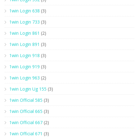
1win Login 638
(3)
1win Login 733
(3)
1win Login 861
(2)
1win Login 891
(3)
1win Login 918
(3)
1win Login 919
(3)
1win Login 963
(2)
1win Login Ug 155
(3)
1win Official 585
(3)
1win Official 665
(3)
1win Official 667
(2)
1win Official 671
(3)