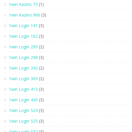
1win Kazino 73
(1)
1win Kazino 966
(3)
1win Login 141
(3)
1win Login 162
(3)
1win Login 290
(2)
1win Login 298
(3)
1win Login 342
(2)
1win Login 369
(2)
1win Login 413
(3)
1win Login 443
(3)
1win Login 524
(3)
1win Login 525
(3)
1win Login 532
(3)