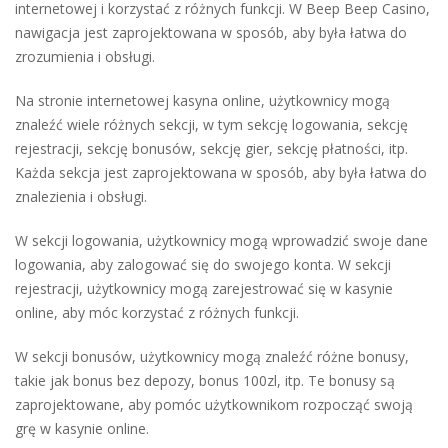
internetowej i korzystać z różnych funkcji. W Beep Beep Casino,
nawigacja jest zaprojektowana w sposób, aby była łatwa do
zrozumienia i obsługi.
Na stronie internetowej kasyna online, użytkownicy mogą
znaleźć wiele różnych sekcji, w tym sekcję logowania, sekcję
rejestracji, sekcję bonusów, sekcję gier, sekcję płatności, itp.
Każda sekcja jest zaprojektowana w sposób, aby była łatwa do
znalezienia i obsługi.
W sekcji logowania, użytkownicy mogą wprowadzić swoje dane
logowania, aby zalogować się do swojego konta. W sekcji
rejestracji, użytkownicy mogą zarejestrować się w kasynie
online, aby móc korzystać z różnych funkcji.
W sekcji bonusów, użytkownicy mogą znaleźć różne bonusy,
takie jak bonus bez depozy, bonus 100zl, itp. Te bonusy są
zaprojektowane, aby pomóc użytkownikom rozpocząć swoją
grę w kasynie online.