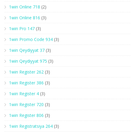
1win Online 718
(2)
1win Online 816
(3)
1win Pro 147
(3)
1win Promo Code 934
(3)
1win Qeydiyyat 37
(3)
1win Qeydiyyat 975
(3)
1win Register 262
(3)
1win Register 386
(3)
1win Register 4
(3)
1win Register 720
(3)
1win Register 806
(3)
1win Registratsiya 264
(3)