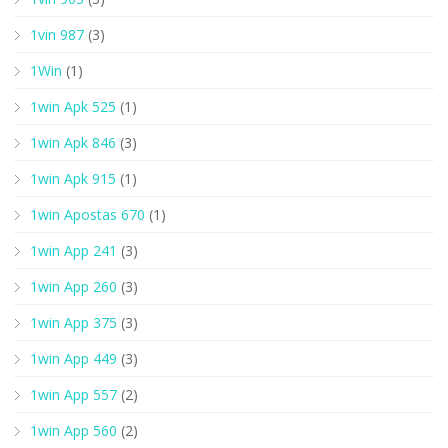
1vin 987
(3)
1Win
(1)
1win Apk 525
(1)
1win Apk 846
(3)
1win Apk 915
(1)
1win Apostas 670
(1)
1win App 241
(3)
1win App 260
(3)
1win App 375
(3)
1win App 449
(3)
1win App 557
(2)
1win App 560
(2)