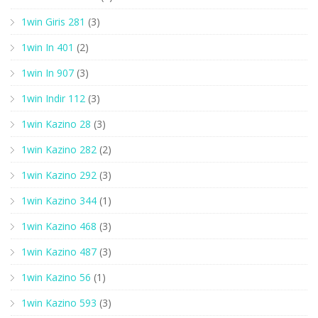
1win Giris 281
(3)
1win In 401
(2)
1win In 907
(3)
1win Indir 112
(3)
1win Kazino 28
(3)
1win Kazino 282
(2)
1win Kazino 292
(3)
1win Kazino 344
(1)
1win Kazino 468
(3)
1win Kazino 487
(3)
1win Kazino 56
(1)
1win Kazino 593
(3)